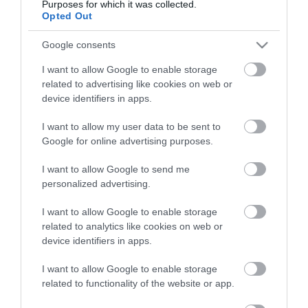
Purposes for which it was collected.
tartásával kommenteljenek!
Opted Out
Google consents
I want to allow Google to enable storage
related to advertising like cookies on web or
ma.hu legfrissebb hírei:
device identifiers in apps.
Izrael nem vonul ki Gázából
20:31
I want to allow my user data to be sent to
Google for online advertising purposes.
Három érmet szereztek a magyarok a világ egyik
18:29
legnagyobb hosszútávú kajak-kenu versenyén, a Sellán
I want to allow Google to send me
Latorcai Csaba: a KDNP pályázati úton választja ki
16:28
personalized advertising.
delegáltját a Médiatanácsba
Egész héten meleg, napos idő várható
14:27
I want to allow Google to enable storage
related to analytics like cookies on web or
Tanács Zoltán: kormány-előterjesztés készül a
12:26
Planetárium jövőjéről
device identifiers in apps.
Vegyszeradagolási probléma miatt kórházba került az Igali
10:25
I want to allow Google to enable storage
Gyógyfürdő több vendége
related to functionality of the website or app.
Kormány: életveszélyes gyalog átkelni a Dunán a Sziget
8:24
Fesztiválra