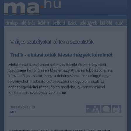
címlap
időjárás
kékhír
belföld
üzlet
adóügyek
külföld
autó
sp
Világos szabályokat kértek a szocialisták
Trafik - elutasították Mesterházyék kérelmét
Elutasította a parlament számvevőszéki és költségvetési
bizottsága hétfői ülésén Mesterházy Attila és több szocialista
képviselő javaslatát, hogy a dohányzással összefüggő egyes
törvényeket módosító előterjesztésnek egyelőre csak az
egészségvédelmi része lépjen hatályba, a koncesszióval
kapcsolatos szabályok viszont ne.
2013.05.06 17:12
+
-
MTI