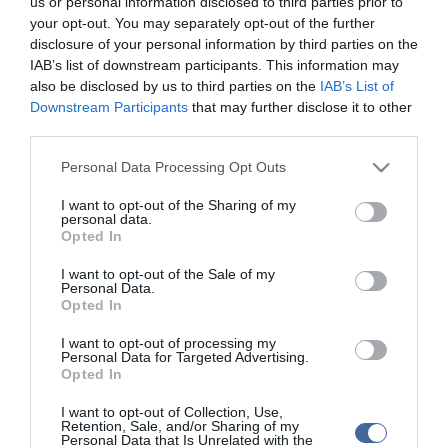
us or personal information disclosed to third parties prior to
lesznek. A bizottság a módosító indítványt elutasította, miután
your opt-out. You may separately opt-out of the further
csupán a négy MSZP-s képviselő, egy független és a jobbikos
disclosure of your personal information by third parties on the
bizottsági tag szavazott igennel.
IAB’s list of downstream participants. This information may
also be disclosed by us to third parties on the
IAB’s List of
Downstream Participants
that may further disclose it to other
third parties.
Please note that this website/app uses one or more Google
Personal Data Processing Opt Outs
Kapcsolódó írások:
services and may gather and store information including but
not limited to your visit or usage behaviour. You may click to
I want to opt-out of the Sharing of my
Trafik - Tóth Csaba személyesen kéri ki a pályázati adatokat
personal data.
grant or deny consent to Google and its third-party tags to
Opted In
Együtt-PM: a trafikbotránnyal betelt a pohár
use your data for below specified purposes in below Google
consent section.
I want to opt-out of the Sale of my
Megpróbálják nyilvántartani a baloldaliakat az MSZP szerint
Personal Data.
Opted In
Szakmai segítséget ajánlanak a dohány-kiskereskedők
I want to opt-out of processing my
Personal Data for Targeted Advertising.
Opted In
Figyelem! A cikkhez hozzáfűzött hozzászólások nem a
ma.hu
network nézeteit
tükrözik. A szerkesztőség mindössze a hírek publikációjával foglalkozik, a
kommenteket nem tudja befolyásolni - azok az olvasók személyes véleményét
I want to opt-out of Collection, Use,
tartalmazzák.
Retention, Sale, and/or Sharing of my
Personal Data that Is Unrelated with the
Kérjük, kulturáltan, mások személyiségi jogainak és jó hírnevének tiszteletben