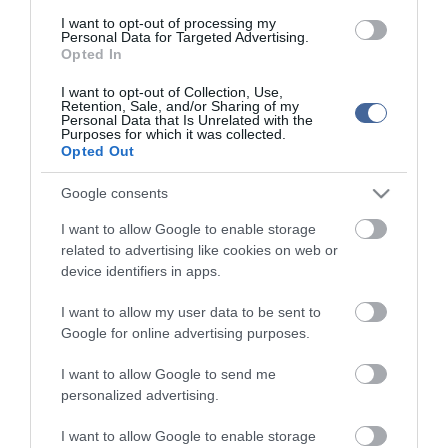
I want to opt-out of processing my
Personal Data for Targeted Advertising.
Opted In
Kapcsolódó írások:
I want to opt-out of Collection, Use,
Felavatták a Magyar Honvédség új Híradó és Informatikai
Retention, Sale, and/or Sharing of my
Központját
Personal Data that Is Unrelated with the
Purposes for which it was collected.
Több országgal fejleszti együttműködését a Magyar Honvédség
Opted Out
Nem volt szükség a honvédségi betegszállító helikopterre
Google consents
A honvédség segítségét kérték a Tolnában
I want to allow Google to enable storage
related to advertising like cookies on web or
device identifiers in apps.
Figyelem! A cikkhez hozzáfűzött hozzászólások nem a
ma.hu
network nézeteit
tükrözik. A szerkesztőség mindössze a hírek publikációjával foglalkozik, a
kommenteket nem tudja befolyásolni - azok az olvasók személyes véleményét
I want to allow my user data to be sent to
tartalmazzák.
Google for online advertising purposes.
Kérjük, kulturáltan, mások személyiségi jogainak és jó hírnevének tiszteletben
tartásával kommenteljenek!
I want to allow Google to send me
personalized advertising.
I want to allow Google to enable storage