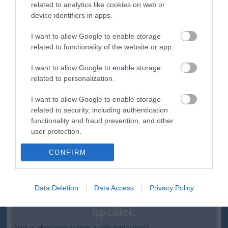
related to analytics like cookies on web or
device identifiers in apps.
ma.hu legfrissebb hírei:
I want to allow Google to enable storage
Vitézy Dávid: 2,3 milliárd forint került vissza az államhoz
8:04
related to functionality of the website or app.
egy útdíjrendszeres ügylet felülvizsgálata után
Saját életét is kockára tette a magyar erdész, hogy
22:22
I want to allow Google to enable storage
megállítsa a tüzet
related to personalization.
Második világháborús MG-42 géppuskát emeltek ki a
20:20
Dunából - a rendőrség lefoglalta
I want to allow Google to enable storage
related to security, including authentication
A Miniszterelnökség felmondta a Lounge Eventtel kötött
18:19
keretszerződését
functionality and fraud prevention, and other
user protection.
Megérkezett az eső a Duna vízgyűjtőjére
16:21
Újabb két gyanúsítottat fogtak el a 600 milliós
14:26
CONFIRM
ingatlanmaffia ügyében
Vizes Eb - Megvan az első magyar arany, a nyíltvízi úszó
12:56
Betlehem Dávid nyerte a kieséses versenyt
Data Deletion
Data Access
Privacy Policy
top cikkek:
Nem is olyan egészséges a népszerű banán?