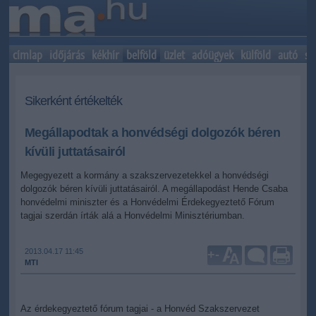
címlap
időjárás
kékhír
belföld
üzlet
adóügyek
külföld
autó
sp
Sikerként értékelték
Megállapodtak a honvédségi dolgozók béren
kívüli juttatásairól
Megegyezett a kormány a szakszervezetekkel a honvédségi
dolgozók béren kívüli juttatásairól. A megállapodást Hende Csaba
honvédelmi miniszter és a Honvédelmi Érdekegyeztető Fórum
tagjai szerdán írták alá a Honvédelmi Minisztériumban.
2013.04.17 11:45
+
-
MTI
Az érdekegyeztető fórum tagjai - a Honvéd Szakszervezet