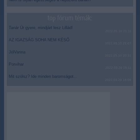
top fórum témák:
Tanár Úr gyere, mindjárt lesz Lillád!
2022.05.10 21:11
AZ IGAZSÁG SOHA NEM KÉSŐ
2022.05.10 21:07
JólVanna
2022.05.10 20:31
Porvihar
2022.03.29 16:11
Mit szólsz? Ide minden baromságot...
2022.03.29 16:06