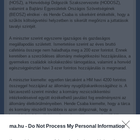
(HOSZ), a Honvédségi Dolgozók Szakszervezete (HODOSZ),
valamint a Bajtársi Egyesületek Országos Szövetségének
(BEOSZ) elnökei - és Hende Csaba is sikerként értékelték, hogy a
szűkös költségvetési helyzetben is sikerült megőrizni a juttatások
tavalyi szintjét.
A miniszter szerint egyszerre igazságos és gazdaságos
megállapodás született. Ismertetése szerint az éves bruttó
cafetéria összege nem haladhatja meg a 200 ezer forintot. Ennek
keretében a szerződéses állomány melegétkezési hozzájárulása, a
gyermekes családok iskolakezdési támogatása, valamint a honvéd
egészségpénztári havi 3 ezer forintos hozzájárulás is megmarad.
A miniszter kiemelte: egyetlen tárcaként a HM havi 4200 forintos
összeggel hozzájárul az állomány nyugdíjtakarékosságához is. A
tárcavezető szerint mindez a kormány rezsicsökkentési
intézkedéseivel együtt érzékelhető javulást fog eredményezni az
állomány életkörülményeiben. Hende Csaba kiemelte, hogy a tárca
és kormány részéről továbbra is azon dolgoznak, hogy a
honvédségi dolgozók kiemelt megbecsülése a munkavállalók
illetményében, bérében is minél hamarabb meg tudjon jelenni.
ma.hu -
Do Not Process My Personal Information
Kelemen József, a BEOSZ elnöke kiemelte: "az egyenruhás
állampolgárok" szerződésük értelmében egészségük és életük