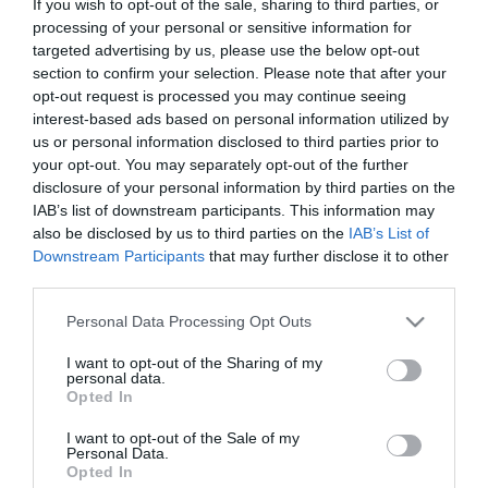
If you wish to opt-out of the sale, sharing to third parties, or
kockáztatásával járó különleges közszolgálati feladatot látnak el.
processing of your personal or sensitive information for
Üdvözlik azokat a juttatásokat, amelyek az állomány
targeted advertising by us, please use the below opt-out
mindennapjait segítik - tette hozzá. Czövek János, a HOSZ elnöke
section to confirm your selection. Please note that after your
elmondta: három hónapos kemény egyeztetésen vannak túl a
opt-out request is processed you may continue seeing
béren kívüli tárgyalások vonatkozásában.
interest-based ads based on personal information utilized by
us or personal information disclosed to third parties prior to
Kiemelte: a tárca szakszervezetük javaslatainak nagy részét
bedolgozta a megállapodásba, ezért azt elfogadták. Ezzel együtt
your opt-out. You may separately opt-out of the further
viszont jelezte, hogy a megállapodásnak vannak nyertesei, de
disclosure of your personal information by third parties on the
vesztesei is. Ugyanis a megállapodás az alacsonyabb jövedelmű
IAB’s list of downstream participants. This information may
dolgozók számára növekedést, míg az állomány magasabb
also be disclosed by us to third parties on the
IAB’s List of
jövedelmű tagjainak csökkenést jelenthet a béren kívüli
Downstream Participants
that may further disclose it to other
juttatásokban. A HOSZ elnöke hangsúlyozta továbbá: azt
third parties.
szeretnék, ha megkezdődnének az állomány által 11 éve várt, bér-
és illetményemeléséről szóló tárgyalások is.
Please note that this website/app uses one or more Google
Personal Data Processing Opt Outs
services and may gather and store information including but
Zsiga Imre, a HODOSZ elnöke elmondta, bár a közalkalmazottak
not limited to your visit or usage behaviour. You may click to
I want to opt-out of the Sharing of my
illetményét 2008-ban emelték, azóta elvesztették 13. havi
personal data.
grant or deny consent to Google and its third-party tags to
juttatásukat, valamint üdülési támogatásukat is. Ezért a HODOSZ
Opted In
use your data for below specified purposes in below Google
is folytatja a bérharcot - mondta az elnök.
consent section.
I want to opt-out of the Sale of my
Personal Data.
Opted In