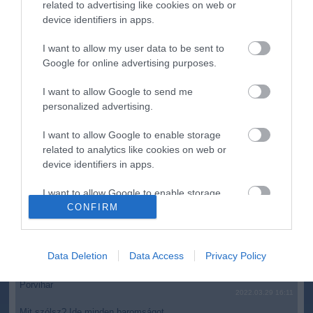
A Tisza-frakció kezdeményezte, hogy jövő kedden legyen
16:12
related to advertising like cookies on web or
az államfőválasztás
device identifiers in apps.
Szomjazó gólyának adott inni egy férfi Tiszakécskénél -
14:02
megható pillanatot rögzített a kamera
I want to allow my user data to be sent to
Google for online advertising purposes.
Megható felvétel: elpusztult borját vitte magával egy
12:56
delfinanya
I want to allow Google to send me
personalized advertising.
top cikkek:
I want to allow Google to enable storage
Nem is olyan egészséges a népszerű banán?
related to analytics like cookies on web or
device identifiers in apps.
top fórum témák:
I want to allow Google to enable storage
Tanár Úr gyere, mindjárt lesz Lillád!
CONFIRM
related to functionality of the website or app.
2022.05.10 21:11
AZ IGAZSÁG SOHA NEM KÉSŐ
I want to allow Google to enable storage
2022.05.10 21:07
related to personalization.
Data Deletion
Data Access
Privacy Policy
JólVanna
2022.05.10 20:31
I want to allow Google to enable storage
Porvihar
related to security, including authentication
2022.03.29 16:11
functionality and fraud prevention, and other
Mit szólsz? Ide minden baromságot...