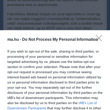
amikor az Alkotmánybíróság által már többször megsemmisített
javaslatokat emel az alaptörvénybe.
Frakciótársa, Bárándy Gergely ezt azzal egészítette ki: mivel úgy
véli, nem tudják meggyőzni a kormányoldalt az "antidemokratikus
selejt" visszavonásának szükségességéről, ezért a további vitának
nem látják értelmét, így az MSZP nem is vesz részt abban.
ma.hu -
Do Not Process My Personal Information
If you wish to opt-out of the sale, sharing to third parties, or
processing of your personal or sensitive information for
Kapcsolódó írások:
targeted advertising by us, please use the below opt-out
section to confirm your selection. Please note that after your
Fidesz: az alaptörvény változtatásának egyik célja a fontos
opt-out request is processed you may continue seeing
szabályok megőrzése
interest-based ads based on personal information utilized by
Gulyás: a kormánypártok alkotmányos elképzelései nem
us or personal information disclosed to third parties prior to
változtak
your opt-out. You may separately opt-out of the further
disclosure of your personal information by third parties on the
KDNP: a birkózás maradjon olimpiai sportág!
IAB’s list of downstream participants. This information may
A negyedik alkotmánymódosítás tárgyalásába kezd a Ház
also be disclosed by us to third parties on the
IAB’s List of
Downstream Participants
that may further disclose it to other