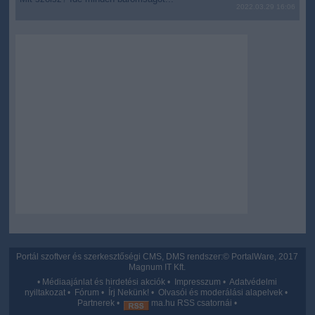
2022.03.29 16:06
user protection.
Portál szoftver és szerkesztőségi CMS, DMS rendszer:© PortalWare, 2017
Magnum IT Kft.
•
Médiaajánlat és hirdetési akciók
•
Impresszum
•
Adatvédelmi
nyiltakozat
•
Fórum
•
Írj Nekünk!
•
Olvasói és moderálási alapelvek
•
Partnerek
•
ma.hu RSS csatornái
•