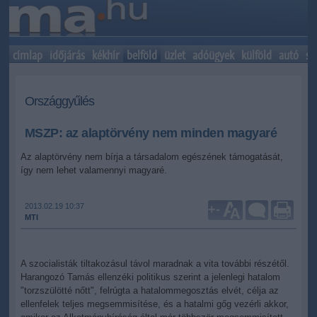
címlap
időjárás
kékhír
belföld
üzlet
adóügyek
külföld
autó
sp
Országgyűlés
MSZP: az alaptörvény nem minden magyaré
Az alaptörvény nem bírja a társadalom egészének támogatását,
így nem lehet valamennyi magyaré.
2013.02.19 10:37
+
-
MTI
A szocialisták tiltakozásul távol maradnak a vita további részétől.
Harangozó Tamás ellenzéki politikus szerint a jelenlegi hatalom
"torzszülötté nőtt", felrúgta a hatalommegosztás elvét, célja az
ellenfelek teljes megsemmisítése, és a hatalmi gőg vezérli akkor,