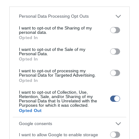
third parties.
Figyelem! A cikkhez hozzáfűzött hozzászólások nem a
ma.hu
network nézeteit
tükrözik. A szerkesztőség mindössze a hírek publikációjával foglalkozik, a
Please note that this website/app uses one or more Google
Personal Data Processing Opt Outs
kommenteket nem tudja befolyásolni - azok az olvasók személyes véleményét
services and may gather and store information including but
tartalmazzák.
not limited to your visit or usage behaviour. You may click to
I want to opt-out of the Sharing of my
Kérjük, kulturáltan, mások személyiségi jogainak és jó hírnevének tiszteletben
personal data.
grant or deny consent to Google and its third-party tags to
tartásával kommenteljenek!
Opted In
use your data for below specified purposes in below Google
consent section.
I want to opt-out of the Sale of my
Personal Data.
Opted In
I want to opt-out of processing my
ma.hu legfrissebb hírei:
Personal Data for Targeted Advertising.
Opted In
Nagy erőkkel keresik a szomjazó gólyát megmentő
12:16
Árpádot
I want to opt-out of Collection, Use,
Retention, Sale, and/or Sharing of my
Personal Data that Is Unrelated with the
Magyar Péter: átfogó energiafejlesztési tervet fogadott el a
6:48
Purposes for which it was collected.
kormány
Opted Out
Kenyában bezzeg minden zöldebb
20:46
Google consents
Második világháborús német katonai motorkerékpár
18:37
bukkant elő a Dunából
I want to allow Google to enable storage