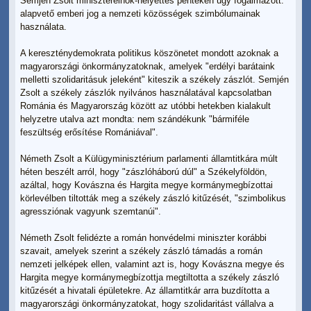
Semjén Zsolt miniszterelnök-helyettes pénteken úgy fogalmazott:
alapvető emberi jog a nemzeti közösségek szimbólumainak
használata.
A kereszténydemokrata politikus köszönetet mondott azoknak a
magyarországi önkormányzatoknak, amelyek "erdélyi barátaink
melletti szolidaritásuk jeleként" kiteszik a székely zászlót. Semjén
Zsolt a székely zászlók nyilvános használatával kapcsolatban
Románia és Magyarország között az utóbbi hetekben kialakult
helyzetre utalva azt mondta: nem szándékunk "bármiféle
feszültség erősítése Romániával".
Németh Zsolt a Külügyminisztérium parlamenti államtitkára múlt
héten beszélt arról, hogy "zászlóháború dúl" a Székelyföldön,
azáltal, hogy Kovászna és Hargita megye kormánymegbízottai
körlevélben tiltották meg a székely zászló kitűzését, "szimbolikus
agressziónak vagyunk szemtanúi".
Németh Zsolt felidézte a román honvédelmi miniszter korábbi
szavait, amelyek szerint a székely zászló támadás a román
nemzeti jelképek ellen, valamint azt is, hogy Kovászna megye és
Hargita megye kormánymegbízottja megtiltotta a székely zászló
kitűzését a hivatali épületekre. Az államtitkár arra buzdította a
magyarországi önkormányzatokat, hogy szolidaritást vállalva a