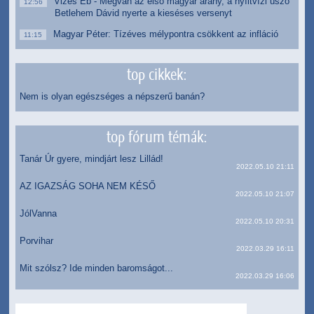
Vizes Eb - Megvan az első magyar arany, a nyíltvízi úszó
12:56
Betlehem Dávid nyerte a kieséses versenyt
Magyar Péter: Tízéves mélypontra csökkent az infláció
11:15
top cikkek:
Nem is olyan egészséges a népszerű banán?
top fórum témák:
Tanár Úr gyere, mindjárt lesz Lillád!
2022.05.10 21:11
AZ IGAZSÁG SOHA NEM KÉSŐ
2022.05.10 21:07
JólVanna
2022.05.10 20:31
Porvihar
2022.03.29 16:11
Mit szólsz? Ide minden baromságot...
2022.03.29 16:06