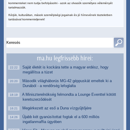
kommenteket nem tudja befolyásolni - azok az olvasók személyes véleményét
tartalmazzák.
Kérjük, kulturáltan, mások személyiségi jogainak és jó hírnevének tiszteletben
tartásával kommenteljenek!
ma.hu legfrissebb hírei:
Saját életét is kockára tette a magyar erdész, hogy
22:22
megállítsa a tüzet
Második világháborús MG-42 géppuskát emeltek ki a
20:20
Dunából - a rendőrség lefoglalta
A Miniszterelnökség felmondta a Lounge Eventtel kötött
18:19
keretszerződését
Megérkezett az eső a Duna vízgyűjtőjére
16:21
Újabb két gyanúsítottat fogtak el a 600 milliós
14:26
ingatlanmaffia ügyében