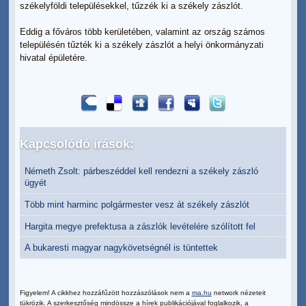
székelyföldi településekkel, tűzzék ki a székely zászlót.
Eddig a főváros több kerületében, valamint az ország számos
településén tűzték ki a székely zászlót a helyi önkormányzati
hivatal épületére.
Kapcsolódó írások:
Németh Zsolt: párbeszéddel kell rendezni a székely zászló
ügyét
Több mint harminc polgármester vesz át székely zászlót
Hargita megye prefektusa a zászlók levételére szólított fel
A bukaresti magyar nagykövetségnél is tüntettek
Figyelem! A cikkhez hozzáfűzött hozzászólások nem a
ma.hu
network nézeteit
tükrözik. A szerkesztőség mindössze a hírek publikációjával foglalkozik, a