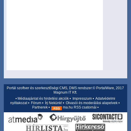
Portál szoftver és szerkesztőségi CMS, DMS rendszer:© PortalWare, 2017
Magnum IT Kft.
•
Médiaajánlat és hirdetési akciók
•
Impresszum
•
Adatvédelmi
nyiltakozat
•
Fórum
•
Írj Nekünk!
•
Olvasói és moderálási alapelvek
•
Partnerek
•
ma.hu RSS csatornái
•