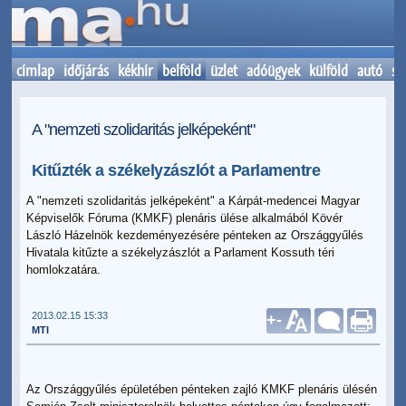
címlap
időjárás
kékhír
belföld
üzlet
adóügyek
külföld
autó
sp
A "nemzeti szolidaritás jelképeként"
Kitűzték a székelyzászlót a Parlamentre
A "nemzeti szolidaritás jelképeként" a Kárpát-medencei Magyar
Képviselők Fóruma (KMKF) plenáris ülése alkalmából Kövér
László Házelnök kezdeményezésére pénteken az Országgyűlés
Hivatala kitűzte a székelyzászlót a Parlament Kossuth téri
homlokzatára.
2013.02.15 15:33
+
-
MTI
Az Országgyűlés épületében pénteken zajló KMKF plenáris ülésén