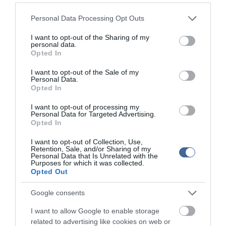
afgán nép jövője szebb legyen" - mondta a NATO-főtitkár.
Please note that this website/app uses one or more Google
Personal Data Processing Opt Outs
services and may gather and store information including but
Hangsúlyozta, hogy az afgán rendőrség és katonaság jelenleg az
not limited to your visit or usage behaviour. You may click to
I want to opt-out of the Sharing of my
afgán lakosság kilencven százalékának biztonságát szavatolja,
personal data.
2013 közepére pedig a teljes afgán lakosság biztonságáért felel
grant or deny consent to Google and its third-party tags to
Opted In
majd, 2014 végére pedig teljes mértékben átveszi az egész ország
use your data for below specified purposes in below Google
területén a biztonsági és katonai feladatok irányítását.
consent section.
I want to opt-out of the Sale of my
Personal Data.
A főtitkár kijelentette: Magyarország koszovói szerepvállalása -
Opted In
ahol mintegy 200 magyar katona teljesít szolgálatot - ékes
bizonyítéka annak, hogy Magyarország mennyire fontosnak tartja a
I want to opt-out of processing my
Personal Data for Targeted Advertising.
nyugat-balkáni térség biztonságát és stabilitását, "egy olyan
Opted In
térségét, amelyet mindannyian az euroatlanti struktúrák szoros
kötelékében szeretnénk látni". A főtitkár kiemelte, hogy
I want to opt-out of Collection, Use,
Magyarország szerepvállalását a NATO-missziókban külön
Retention, Sale, and/or Sharing of my
felértékeli az is, hogy mindez nehéz, válságos gazdasági időkben
Personal Data that Is Unrelated with the
történik.
Purposes for which it was collected.
Opted Out
Google consents
I want to allow Google to enable storage
related to advertising like cookies on web or