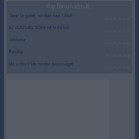
top fórum témák:
Tanár Úr gyere, mindjárt lesz Lillád!
2022.05.10 21:11
AZ IGAZSÁG SOHA NEM KÉSŐ
2022.05.10 21:07
JólVanna
2022.05.10 20:31
Porvihar
2022.03.29 16:11
Mit szólsz? Ide minden baromságot...
2022.03.29 16:06