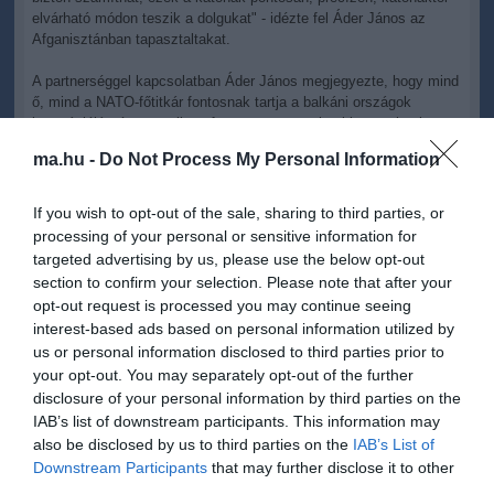
elvárható módon teszik a dolgukat" - idézte fel Áder János az
Afganisztánban tapasztaltakat.
A partnerséggel kapcsolatban Áder János megjegyezte, hogy mind
ő, mind a NATO-főtitkár fontosnak tartja a balkáni országok
integrációját, és ugyanilyen fontos a transzatlanti kapcsolatok
erősítése és kiteljesítése. "Ez a következő évek egyik
ma.hu -
Do Not Process My Personal Information
legfontosabb célkitűzése" - hangsúlyozta az államfő. A
köztársasági elnök elmondta, hogy nyáron Anders Fogh
Rasmussen Magyarországra látogat, ahol felkeresi majd a pápai
If you wish to opt-out of the sale, sharing to third parties, or
légibázist is.
processing of your personal or sensitive information for
targeted advertising by us, please use the below opt-out
Anders Fogh Rasmussen a találkozót követően maga is
section to confirm your selection. Please note that after your
megemlítette a pápai légibázist, mint olyan jelentős projektet,
opt-out request is processed you may continue seeing
amellyel Magyarország komoly részt vállal a NATO feladataiból.
interest-based ads based on personal information utilized by
Pápán Magyarország 3 C-17-es nagy hatótávolságú katonai
us or personal information disclosed to third parties prior to
szállító repülőgépnek ad otthont, amivel hozzájárul a NATO
stratégiai légiszállítási képességeihez.
your opt-out. You may separately opt-out of the further
disclosure of your personal information by third parties on the
A NATO főtitkára köszönetet mondott a köztársasági elnöknek,
IAB’s list of downstream participants. This information may
amiért a magyar katonák részt vesznek a külföldi missziókban,
also be disclosed by us to third parties on the
IAB’s List of
egyúttal Magyarországot megbízható szövetségesnek nevezte. "A
Downstream Participants
that may further disclose it to other
magyar katonák azáltal, hogy segédkeznek az afgán katonák és
third parties.
rendőrök kiképzésében, maguk is hozzájárulnak ahhoz, hogy az