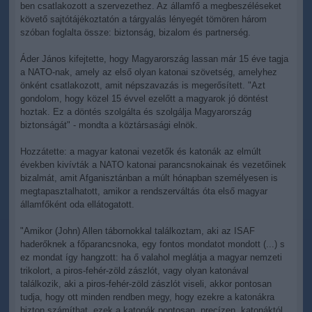
ben csatlakozott a szervezethez. Az államfő a megbeszéléseket
követő sajtótájékoztatón a tárgyalás lényegét tömören három
szóban foglalta össze: biztonság, bizalom és partnerség.
Áder János kifejtette, hogy Magyarország lassan már 15 éve tagja
a NATO-nak, amely az első olyan katonai szövetség, amelyhez
önként csatlakozott, amit népszavazás is megerősített. "Azt
gondolom, hogy közel 15 évvel ezelőtt a magyarok jó döntést
hoztak. Ez a döntés szolgálta és szolgálja Magyarország
biztonságát" - mondta a köztársasági elnök.
Hozzátette: a magyar katonai vezetők és katonák az elmúlt
években kivívták a NATO katonai parancsnokainak és vezetőinek
bizalmát, amit Afganisztánban a múlt hónapban személyesen is
megtapasztalhatott, amikor a rendszerváltás óta első magyar
államfőként oda ellátogatott.
"Amikor (John) Allen tábornokkal találkoztam, aki az ISAF
haderőknek a főparancsnoka, egy fontos mondatot mondott (...) s
ez mondat így hangzott: ha ő valahol meglátja a magyar nemzeti
trikolort, a piros-fehér-zöld zászlót, vagy olyan katonával
találkozik, aki a piros-fehér-zöld zászlót viseli, akkor pontosan
tudja, hogy ott minden rendben megy, hogy ezekre a katonákra
bizton számíthat, ezek a katonák pontosan, precízen, katonáktól