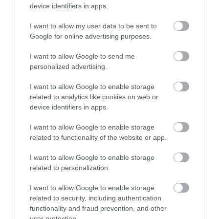
Kapcsolódó írások:
device identifiers in apps.
Az összhang fontosságára emlékeztette a diplomácia testület
I want to allow my user data to be sent to
tagjait Áder János
Google for online advertising purposes.
Áder: "Sohase adjuk föl álmainkat!"
I want to allow Google to send me
Áder: az afgán misszió öregbíti a magyar katonák hírnevét
personalized advertising.
Áder Afganisztánban: a magyar katonák nagy elismerést vívtak
ki
I want to allow Google to enable storage
related to analytics like cookies on web or
device identifiers in apps.
Figyelem! A cikkhez hozzáfűzött hozzászólások nem a
ma.hu
network nézeteit
tükrözik. A szerkesztőség mindössze a hírek publikációjával foglalkozik, a
I want to allow Google to enable storage
kommenteket nem tudja befolyásolni - azok az olvasók személyes véleményét
related to functionality of the website or app.
tartalmazzák.
Kérjük, kulturáltan, mások személyiségi jogainak és jó hírnevének tiszteletben
I want to allow Google to enable storage
tartásával kommenteljenek!
related to personalization.
I want to allow Google to enable storage
related to security, including authentication
functionality and fraud prevention, and other
user protection.