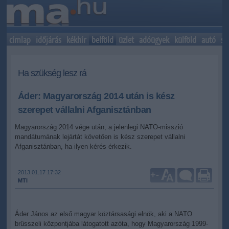
címlap
időjárás
kékhír
belföld
üzlet
adóügyek
külföld
autó
sp
Ha szükség lesz rá
Áder: Magyarország 2014 után is kész
szerepet vállalni Afganisztánban
Magyarország 2014 vége után, a jelenlegi NATO-misszió
mandátumának lejártát követően is kész szerepet vállalni
Afganisztánban, ha ilyen kérés érkezik.
2013.01.17 17:32
+
-
MTI
Áder János az első magyar köztársasági elnök, aki a NATO
brüsszeli központjába látogatott azóta, hogy Magyarország 1999-