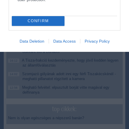
ma.hu legfrissebb hírei:
Nagy erőkkel keresik a szomjazó gólyát megmentő
12:16
Árpádot
CONFIRM
Magyar Péter: átfogó energiafejlesztési tervet fogadott el a
6:48
kormány
Kenyában bezzeg minden zöldebb
20:46
Data Deletion
Data Access
Privacy Policy
Második világháborús német katonai motorkerékpár
18:37
bukkant elő a Dunából
A Tisza-frakció kezdeményezte, hogy jövő kedden legyen
16:12
az államfőválasztás
Szomjazó gólyának adott inni egy férfi Tiszakécskénél -
14:02
megható pillanatot rögzített a kamera
Megható felvétel: elpusztult borját vitte magával egy
12:56
delfinanya
top cikkek:
Nem is olyan egészséges a népszerű banán?