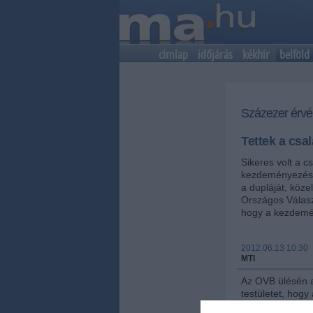
címlap
időjárás
kékhír
belföld
Százezer érvén
Tettek a csa
Sikeres volt a c
kezdeményezés;
a dupláját, köze
Országos Válasz
hogy a kezdemén
2012.06.13 10:30
MTI
Az OVB ülésén a
testületet, hogy
mint 106 ezer al