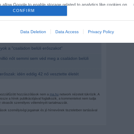
o allow Google to enable storage related to analytics like cookies on
CONFIRM
evice identifiers in apps.
o allow Google to enable storage related to functionality of the website
Data Deletion
Data Access
Privacy Policy
írások:
o allow Google to enable storage related to personalization.
yok a "családon belüli erőszakot"
o allow Google to enable storage related to security, including
llió nőt semmi sem véd meg a családon belüli
cation functionality and fraud prevention, and other user protection.
erőszak: idén eddig 42 nő vesztette életét
 hozzáfűzött hozzászólások nem a
ma.hu
network nézeteit tükrözik. A
sze a hírek publikációjával foglalkozik, a kommenteket nem tudja
az olvasók személyes véleményét tartalmazzák.
mások személyiségi jogainak és jó hírnevének tiszteletben tartásával