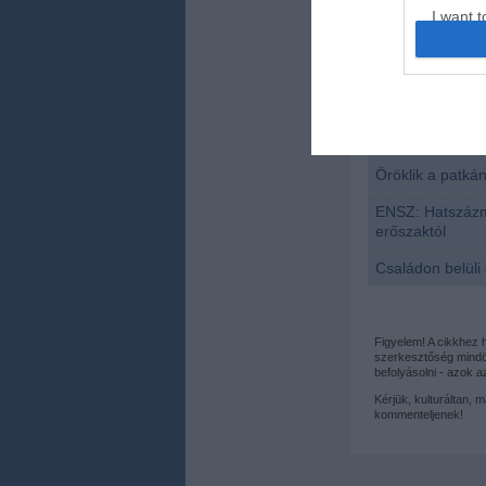
I want t
web or d
I want t
or app.
Kapcsolódó 
I want t
Öröklik a patkán
I want t
ENSZ: Hatszázmi
authenti
erőszaktól
Családon belüli 
Figyelem! A cikkhez
szerkesztőség mindös
befolyásolni - azok 
Kérjük, kulturáltan, 
kommenteljenek!