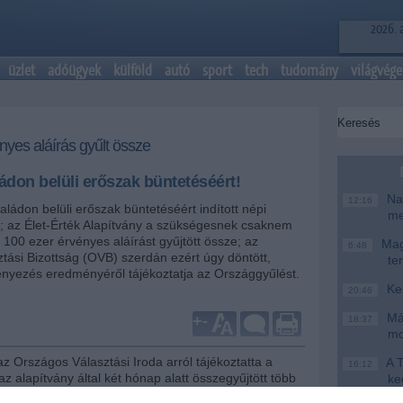
2026. 
üzlet
adóügyek
külföld
autó
sport
tech
tudomány
világvége
yes aláírás gyűlt össze
ládon belüli erőszak büntetéséért!
Nag
12:16
saládon belüli erőszak büntetéséért indított népi
me
 az Élet-Érték Alapítvány a szükségesnek csaknem
l 100 ezer érvényes aláírást gyűjtött össze; az
Magy
6:48
tási Bizottság (OVB) szerdán ezért úgy döntött,
te
yezés eredményéről tájékoztatja az Országgyűlést.
Ke
20:46
Más
+
-
18:37
mo
z Országos Választási Iroda arról tájékoztatta a
A T
16:12
 az alapítvány által két hónap alatt összegyűjtött több
ke
áírás közül - ötszázalékos mintavétel alapján -