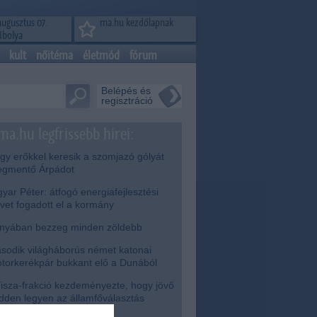
augusztus 07.
ma.hu kezdőlapnak
Ibolya
kult
nőitéma
életmód
fórum
Belépés és
regisztráció
ma.hu legfrissebb hírei:
y erőkkel keresik a szomjazó gólyát
gmentő Árpádot
ar Péter: átfogó energiafejlesztési
rvet fogadott el a kormány
nyában bezzeg minden zöldebb
odik világháborús német katonai
torkerékpár bukkant elő a Dunából
isza-frakció kezdeményezte, hogy jövő
dden legyen az államfőválasztás