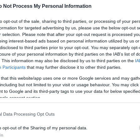
Szo
 lehet minden szempontból megfelelő.
14:02
o Not Process My Personal Information
Ti
rö
 civil szervezet elnöke, a népi kezdeményezés
őt támogató civilek azt akarják elérni, hogy az
to opt-out of the sale, sharing to third parties, or processing of your per
Meg
12:56
zze napirendre a kérdést, és a jövőben a családon
formation for targeted advertising by us, please use the below opt-out s
ma
nálló törvényi tényállásként szerepeljen a büntető
r selection. Please note that after your opt-out request is processed y
n.
eing interest-based ads based on personal information utilized by us or
2010-ben már elindított ugyanezért a célért egy
disclosed to third parties prior to your opt-out. You may separately opt-
, de akkor néhány száz hiányzott az 50 ezer érvényes
losure of your personal information by third parties on the IAB’s list of
Nem is ol
. This information may also be disclosed by us to third parties on the
IA
Participants
that may further disclose it to other third parties.
t aláírásgyűjtő ívének mintapéldányát 2011.
 hitelesítette az OVB, de a testület határozatát az
 that this website/app uses one or more Google services and may gath
gon megtámadták, így az aláírásgyűjtés csak
including but not limited to your visit or usage behaviour. You may click 
Tanár Úr gy
 kezdődhetett meg.
 to Google and its third-party tags to use your data for below specifi
ogle consent section.
AZ IGAZ
nyezés így szól: "Kezdeményezzük, hogy az
zze napirendre azt, hogy legyen önálló büntetőjogi
lása a családon belüli erőszaknak Magyarországon."
JólVanna
l Data Processing Opt Outs
elmében legalább 50 ezer érvényes aláírást kell
Porvihar
ahhoz, hogy a népi kezdeményezés eredményes
o opt-out of the Sharing of my personal data.
lapítványnak sikerült elérnie, amiről az OVB az
In
Mit szólsz
evélben tájékoztatja. A parlamentnek három hónapon