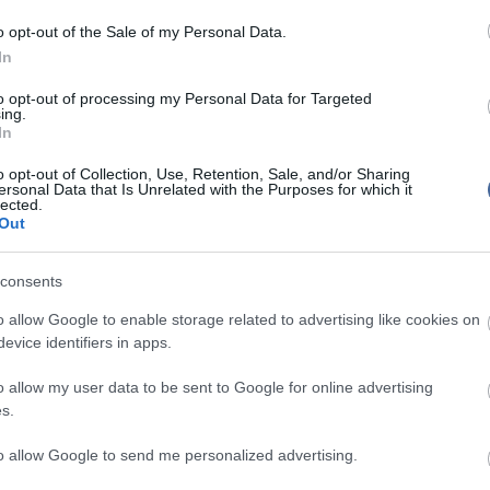
 kell tűznie a kérdést.
o opt-out of the Sale of my Personal Data.
gyanakkor a népi kezdeményezés nem kötelezi arra,
In
nyezők akaratának megfelelően módosítsa a
csak akkor volna kötelező, ha egy legalább 200 ezer
to opt-out of processing my Personal Data for Targeted
deményezett népszavazás érvényes és eredményes
ing.
In
orábban azt közölte, hogy Magyarországon ma
o opt-out of Collection, Use, Retention, Sale, and/or Sharing
t érint a családon belüli erőszak valamilyen formája,
ersonal Data that Is Unrelated with the Purposes for which it
lected.
hiányában a hatóságok sokszor csak akkor lépnek
Out
 folyik". A szervezet korábban közölte azt is, hogy a
legutóbbi hazai kutatás szerint hetente legalább egy
 gyermek hal meg családon belüli erőszak
consents
Halász Pálma korábban beszélt arról is, az ENSZ
ebruárjában féléves határidőt adott a magyar
o allow Google to enable storage related to advertising like cookies on
önálló büntető törvénykönyvi tényállásban
evice identifiers in apps.
aládon belüli erőszakot, de ez azóta sem történt
o allow my user data to be sent to Google for online advertising
egy másik népi kezdeményezés aláírásgyűjtő ívét is
s.
gyhangú határozata értelmében - ha jogorvoslati
kezik - megkezdődhet az aláírásgyűjtés azért, hogy
to allow Google to send me personalized advertising.
sületként működő Árkádia Fényeinek Spirituális
is egyházi státuszt kapjon.