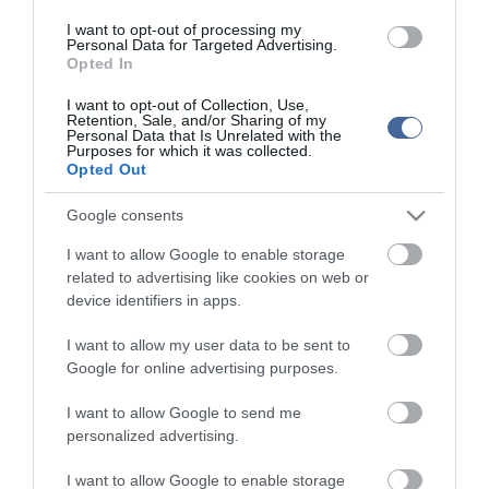
Kapcsolódó írások:
I want to opt-out of processing my
Personal Data for Targeted Advertising.
Opted In
Orbán: a köztársasági elnök személye sérthetetlen
Agrárügyekről egyeztetett Orbán
I want to opt-out of Collection, Use,
Retention, Sale, and/or Sharing of my
Antidemokrácia: aggódik az EP a "diktatúránk" miatt
Personal Data that Is Unrelated with the
Purposes for which it was collected.
Orbán: talpra állásban a magyarok a legjobbak Európa nemzetei
Opted Out
közül
Google consents
"Viktor, veled vagyunk" - Szimpatizánsok fogadták Orbánt
Münchenben
I want to allow Google to enable storage
related to advertising like cookies on web or
device identifiers in apps.
Figyelem! A cikkhez hozzáfűzött hozzászólások nem a
ma.hu
network nézeteit
tükrözik. A szerkesztőség mindössze a hírek publikációjával foglalkozik, a
I want to allow my user data to be sent to
kommenteket nem tudja befolyásolni - azok az olvasók személyes véleményét
tartalmazzák.
Google for online advertising purposes.
Kérjük, kulturáltan, mások személyiségi jogainak és jó hírnevének tiszteletben
tartásával kommenteljenek!
I want to allow Google to send me
personalized advertising.
I want to allow Google to enable storage