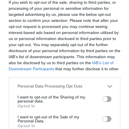
If you wish to opt-out of the sale, sharing to third parties, or
Magyarországnak nemcsak az autóiparban, hanem általában véve
processing of your personal or sensitive information for
is termelési központtá kell válnia - húzta alá a kormányfő,
targeted advertising by us, please use the below opt-out
hangsúlyozva: a magyarok dolgozni akarnak, még a képzetlen,
section to confirm your selection. Please note that after your
régóta segélyen élők is, ha lehet, inkább a munkát választják.
opt-out request is processed you may continue seeing
A komoly bajban lévő európai gazdaság - amely "ismét nehéz
interest-based ads based on personal information utilized by
hónapok" elé néz - egyetlen módon tud megújulni: akkor, ha
us or personal information disclosed to third parties prior to
versenyképessé válik a világ más részeivel - hangoztatta Orbán
your opt-out. You may separately opt-out of the further
Viktor, aki szerint Magyarországnak az jelent óriási esélyt, ha az
disclosure of your personal information by third parties on the
európai gazdaság súlypontja Közép-Európa felé tolódik el.
IAB’s list of downstream participants. This information may
also be disclosed by us to third parties on the
IAB’s List of
A magyar-német politikai kapcsolatokról szólva a miniszterelnök
Downstream Participants
that may further disclose it to other
azt mondta: azok hosszú évtizedekre visszanyúlóan kiválóak,
third parties.
azonban "abban az illúzióban nem szabad ringatniuk magukat a
magyaroknak, hogy majd valaki más fog kiállni értük. Csak olyan
Please note that this website/app uses one or more Google
Personal Data Processing Opt Outs
mértékig állnak ki mellettünk, amilyen mértékig mi kiállunk magunk
services and may gather and store information including but
mellett". A modern világ félreismerésén alapuló véleménynek
not limited to your visit or usage behaviour. You may click to
I want to opt-out of the Sharing of my
nevezte azt várni, hogy "mások vívják meg a harcainkat".
personal data.
grant or deny consent to Google and its third-party tags to
Opted In
use your data for below specified purposes in below Google
consent section.
I want to opt-out of the Sale of my
Personal Data.
Opted In