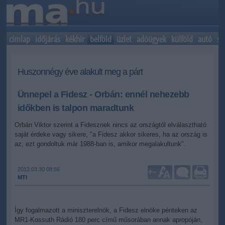
címlap
időjárás
kékhír
belföld
üzlet
adóügyek
külföld
autó
sp
Huszonnégy éve alakult meg a párt
Ünnepel a Fidesz - Orbán: ennél nehezebb
időkben is talpon maradtunk
Orbán Viktor szerint a Fidesznek nincs az országtól elválasztható
saját érdeke vagy sikere, "a Fidesz akkor sikeres, ha az ország is
az; ezt gondoltuk már 1988-ban is, amikor megalakultunk".
2012.03.30 08:56
+
-
MTI
Így fogalmazott a miniszterelnök, a Fidesz elnöke pénteken az
MR1-Kossuth Rádió 180 perc című műsorában annak apropóján,