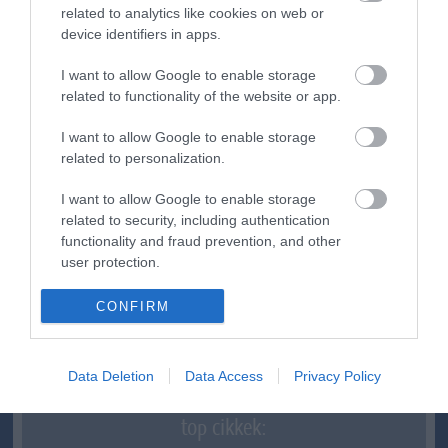
related to analytics like cookies on web or
device identifiers in apps.
ma.hu legfrissebb hírei:
I want to allow Google to enable storage
Nagy erőkkel keresik a szomjazó gólyát megmentő
12:16
related to functionality of the website or app.
Árpádot
Magyar Péter: átfogó energiafejlesztési tervet fogadott el a
I want to allow Google to enable storage
6:48
kormány
related to personalization.
Kenyában bezzeg minden zöldebb
20:46
I want to allow Google to enable storage
Második világháborús német katonai motorkerékpár
18:37
related to security, including authentication
bukkant elő a Dunából
functionality and fraud prevention, and other
A Tisza-frakció kezdeményezte, hogy jövő kedden legyen
user protection.
16:12
az államfőválasztás
Szomjazó gólyának adott inni egy férfi Tiszakécskénél -
CONFIRM
14:02
megható pillanatot rögzített a kamera
Megható felvétel: elpusztult borját vitte magával egy
12:56
delfinanya
Data Deletion
Data Access
Privacy Policy
top cikkek: