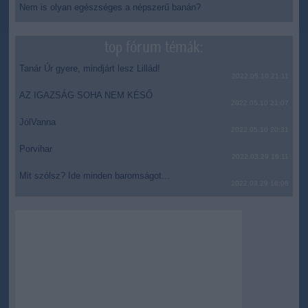
Nem is olyan egészséges a népszerű banán?
top fórum témák:
Tanár Úr gyere, mindjárt lesz Lillád!
2022.05.10 21:11
AZ IGAZSÁG SOHA NEM KÉSŐ
2022.05.10 21:07
JólVanna
2022.05.10 20:31
Porvihar
2022.03.29 16:11
Mit szólsz? Ide minden baromságot...
2022.03.29 16:06