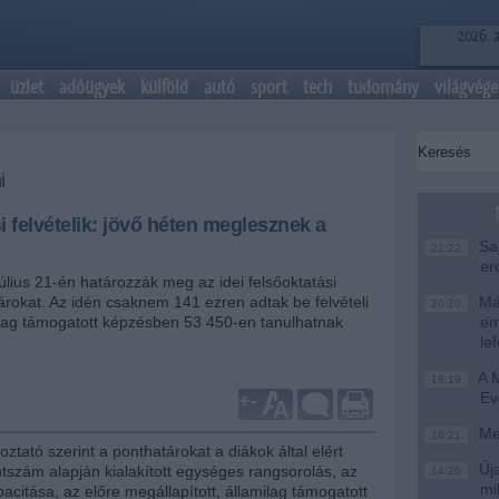
2026. 
üzlet
adóügyek
külföld
autó
sport
tech
tudomány
világvége
i
i felvételik: jövő héten meglesznek a
Saj
22:22
er
úlius 21-én határozzák meg az idei felsőoktatási
tárokat. Az idén csaknem 141 ezren adtak be felvételi
Más
20:20
ilag támogatott képzésben 53 450-en tanulhatnak
em
le
A M
18:19
Ev
+
-
Meg
16:21
oztató szerint a ponthatárokat a diákok által elért
Úja
ntszám alapján kialakított egységes rangsorolás, az
14:26
mi
citása, az előre megállapított, államilag támogatott