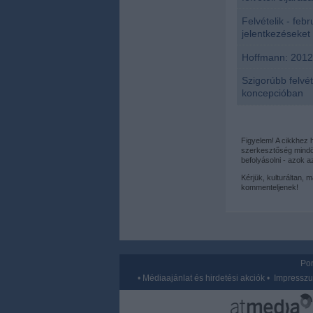
Felvételik - febr
jelentkezéseket
Hoffmann: 2012-
Szigorúbb felvét
koncepcióban
Figyelem! A cikkhez
szerkesztőség mindös
befolyásolni - azok 
Kérjük, kulturáltan, 
kommenteljenek!
Por
•
Médiaajánlat és hirdetési akciók
•
Impressz