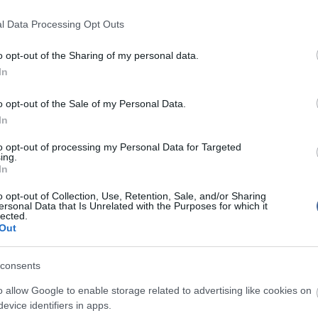
Mit szólsz
eli döntését kívánja megkérdőjelezni, az ellen - a
zóló alapján a közléstől, illetve tudomásra jutástól
l Data Processing Opt Outs
on belül, a felsőoktatási intézménybe írásban
oslattal élhet.
o opt-out of the Sharing of my personal data.
rán meghozott döntés ellen a jelentkező, illetve az
In
sztvevője a kifejezetten rá vonatkozó rendelkezés
 jogorvoslati határozat kézhezvételétől számított 30
o opt-out of the Sale of my Personal Data.
szabálysértésre való hivatkozással - bírósági
In
irányuló kereseti kérelmet nyújthat be.
kkor a figyelmet arra is, előfordulhat, hogy
to opt-out of processing my Personal Data for Targeted
ing.
készült jelentkezők hiányában vagy egyéb okok
In
áshoz szükséges, a felvétel feltételeit teljesítő
mnál kevesebb jelentkező) miatt egyes jelentkezési
o opt-out of Collection, Use, Retention, Sale, and/or Sharing
irdetés ellenére sem indul új évfolyam.
ersonal Data that Is Unrelated with the Purposes for which it
lected.
 141 ezren adtak be felsőoktatási intézményekbe
Out
et, körülbelül ugyanannyian, mint tavaly. A legtöbb
ntegy 30 ezer - 1992-ben született, a legfiatalabb
ben látta meg a napvilágot. A legidősebb jelentkező
consents
tt és fizikát szeretne tanulni Szegeden. A
ntézmény ebben az évben is az Eötvös Loránd
o allow Google to enable storage related to advertising like cookies on
m (ELTE), amelyet a sorrendben a Debreceni
evice identifiers in apps.
zegedi Tudományegyetem követ. A képzésterületek