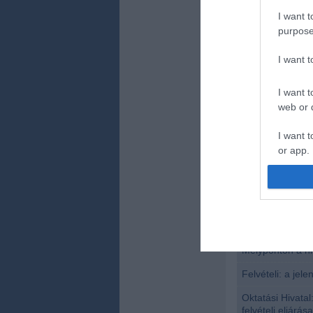
népszerűsége ne
I want t
(csaknem minden 
purpose
helyen), a műsz
különböző szakja
2700-an küldtek 
I want 
jelentkezés Nor
Államokból is.
I want t
web or d
A küszöbponthat
keretszám alap
hallgatót lehet f
I want t
or app.
I want t
I want t
Kapcsolódó 
authenti
Mélyponton a hit
Felvételi: a jel
Oktatási Hivata
felvételi eljárás