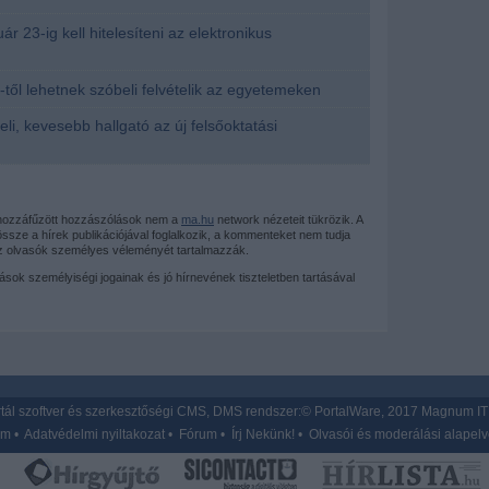
uár 23-ig kell hitelesíteni az elektronikus
től lehetnek szóbeli felvételik az egyetemeken
eli, kevesebb hallgató az új felsőoktatási
 hozzáfűzött hozzászólások nem a
ma.hu
network nézeteit tükrözik. A
sze a hírek publikációjával foglalkozik, a kommenteket nem tudja
az olvasók személyes véleményét tartalmazzák.
mások személyiségi jogainak és jó hírnevének tiszteletben tartásával
tál szoftver és szerkesztőségi CMS, DMS rendszer:© PortalWare, 2017 Magnum IT 
um
•
Adatvédelmi nyiltakozat
•
Fórum
•
Írj Nekünk!
•
Olvasói és moderálási alapel