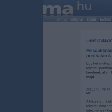
címlap
időjárás
kékhír
belföld
Lehet drukkoln
Felsőoktatás
ponthatárok
Egy hét múlva, j
felvételi pontha
kérelmet, állam
majd.
2011.07.14 09:44
MTI
A közzétett tájék
felvételi összpo
intézmények kapa