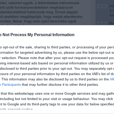
szám, valamint egyéb, a felsőoktatási intézmények
Viz
12:56
sairól szóló kormányrendeletben meghatározott
a 
elembevételével határozzák meg. Ennek alapján
ki
ző esetében megállapítják, hogy melyik jelentkezési
orolást, illetve, hogy nem nyert besorolást egyik
Mag
11:15
 jelentkezési helyre sem.
cs
o Not Process My Personal Information
tést tartalmazó határozatot az Oktatási Hivatal küldi
ntkező számára, ebben tájékoztatást kapnak a
tőségéről, módjáról és határidejéről is. Sikeres
to opt-out of the sale, sharing to third parties, or processing of your per
a felvételi döntésről az érintetteket az illetékes
Nem is ol
formation for targeted advertising by us, please use the below opt-out s
tézmény írásban értesíti, amely tartalmazza az
i teendőket, mint például a beiratkozás lehetősége.
r selection. Please note that after your opt-out request is processed y
eing interest-based ads based on personal information utilized by us or
ározat ellen a jelentkező a közigazgatási hatósági
disclosed to third parties prior to your opt-out. You may separately opt-
áltatás általános szabályairól, valamint a
losure of your personal information by third parties on the IAB’s list of
Tanár Úr gy
szóló törvény alapján a döntés közlésétől, ennek
. This information may also be disclosed by us to third parties on the
IA
omásra jutástól számított 10 munkanapon belül
AZ IGAZ
Participants
that may further disclose it to other third parties.
jthat be a nemzeti erőforrás miniszternek címezve,
 eljáró Oktatási Hivatal, 1380 Budapest, Pf. 1190
 that this website/app uses one or more Google services and may gath
JólVanna
including but not limited to your visit or usage behaviour. You may click 
og nincs meghatározott jogcímhez kötve, fellebbezni
 to Google and its third-party tags to use your data for below specifi
Porvihar
het, amelyre tekintettel az érintett a döntést
ogle consent section.
ja. Amennyiben a jelentkező a felsőoktatási