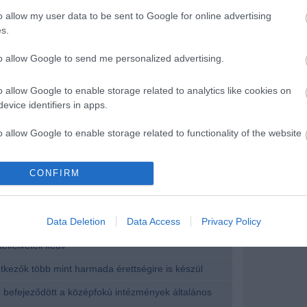
migen változott: ezúttal is a gazdaságtudományok
o allow my user data to be sent to Google for online advertising
ötödik jelentkező ilyen képzést jelölt meg első
s.
aki és a bölcsészettudományi képzési területek
ira adták be a legtöbben jelentkezésüket. Külföldről
kérelmet, az uniós államokon kívülről érkezett
to allow Google to send me personalized advertising.
végiából, Peruból, Kanadából és az Egyesült
o allow Google to enable storage related to analytics like cookies on
evice identifiers in apps.
ár 200 pont, az államilag támogatott felvehető
képzésben 53.450 lesz, mesterképzésre 19.600
elvenni.
o allow Google to enable storage related to functionality of the website
CONFIRM
o allow Google to enable storage related to personalization.
o allow Google to enable storage related to security, including
írások:
Data Deletion
Data Access
Privacy Policy
cation functionality and fraud prevention, and other user protection.
elfelvételi kedv
entkezők több mint harmada érettségire is készül
l: befejeződött a középfokú intézmények általános
a