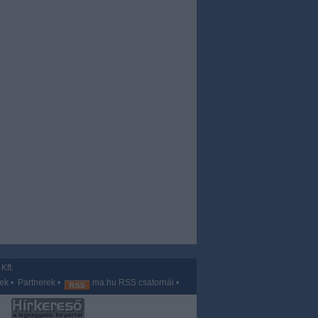
Kft.
vek
•
Partnerek
•
ma.hu RSS csatornái
•