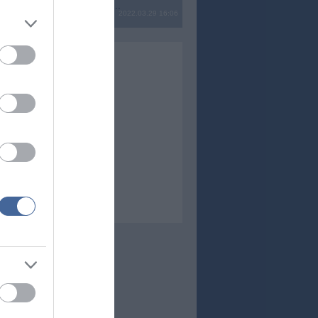
? Ide minden baromságot...
2022.03.29 16:06