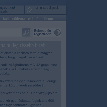
augusztus 08.
ma.hu kezdőlapnak
László
kult
nőitéma
életmód
fórum
Belépés és
regisztráció
ma.hu legfrissebb hírei:
át életét is kockára tette a magyar
dész, hogy megállítsa a tüzet
odik világháborús MG-42 géppuskát
eltek ki a Dunából - a rendőrség
foglalta
iniszterelnökség felmondta a Lounge
enttel kötött keretszerződését
érkezett az eső a Duna vízgyűjtőjére
bb két gyanúsítottat fogtak el a 600
lliós ingatlanmaffia ügyében