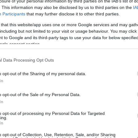
losure of your personal information by third parties on the IAB’s list of
ektumokról.
. This information may also be disclosed by us to third parties on the
IA
16:21
Me
ilyen messze vannak a környező autók, merre és
Participants
that may further disclose it to other third parties.
akadályok vannak.
14:26
Új
 that this website/app uses one or more Google services and may gath
mi
tói a fejlesztést ahhoz hasonlították, mint amikor
including but not limited to your visit or usage behaviour. You may click 
dy
elnök a Hold-programról rendelkezett, azaz hogy
12:56
Vi
 to Google and its third-party tags to use your data for below specifi
érni.
a 
ogle consent section.
ki
ég mindig úgy vélik, hogy a vakoknak autót vezetni
tetlen.
l Data Processing Opt Outs
top cikke
o opt-out of the Sharing of my personal data.
Nem is ol
In
top fóru
o opt-out of the Sale of my Personal Data.
írások:
In
nyebb a vakok orra?
Tanár Úr gy
to opt-out of processing my Personal Data for Targeted
ing.
nak tájékozódni a tűzoltók
AZ IGAZ
In
 ez már sci-fi: mikrochip segítségével újra láthatnak
o opt-out of Collection, Use, Retention, Sale, and/or Sharing
JólVanna