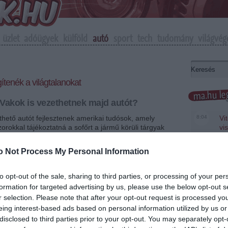
üzlet
adóügyek
külföld
autó
sport
tech
tudomány
világvég
tenék a világtalanokat
ma.hu leg
Vakok is vezethetnek majd autót?
thető autót fejlesztenek amerikai tudósok, amely
8:04
Vi
rokkal tájékoztatná a sofőrt a jármű körüli tárgyak
vi
üg
o Not Process My Personal Information
22:22
Sa
+
-
er
to opt-out of the sale, sharing to third parties, or processing of your per
20:20
Má
aki egyetemen kutatói jövő év elején szeretnék
formation for targeted advertising by us, please use the below opt-out s
em
oknak szánt autó prototípusát.
r selection. Please note that after your opt-out request is processed y
le
eing interest-based ads based on personal information utilized by us or
an technológiai megoldásokkal szerelik fel, amelyek a
18:19
A 
disclosed to third parties prior to your opt-out. You may separately opt-
vetítenek információt a jármű aktuális helyzetéről, és
Ev