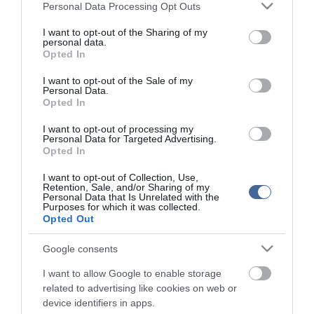
Please note that this website/app uses one or more Google
Personal Data Processing Opt Outs
services and may gather and store information including but
not limited to your visit or usage behaviour. You may click to
I want to opt-out of the Sharing of my
ma.hu legfrissebb hírei:
personal data.
grant or deny consent to Google and its third-party tags to
Opted In
use your data for below specified purposes in below Google
consent section.
12:16
Nagy erőkkel keresik a szomjazó gólyát megmentő
I want to opt-out of the Sale of my
Árpádot
Personal Data.
Opted In
6:48
Magyar Péter: átfogó energiafejlesztési tervet fogadott el a
kormány
I want to opt-out of processing my
Personal Data for Targeted Advertising.
20:46
Kenyában bezzeg minden zöldebb
Opted In
18:37
Második világháborús német katonai motorkerékpár
I want to opt-out of Collection, Use,
bukkant elő a Dunából
Retention, Sale, and/or Sharing of my
Personal Data that Is Unrelated with the
Purposes for which it was collected.
16:12
A Tisza-frakció kezdeményezte, hogy jövő kedden legyen
Opted Out
az államfőválasztás
14:02
Szomjazó gólyának adott inni egy férfi Tiszakécskénél -
Google consents
megható pillanatot rögzített a kamera
I want to allow Google to enable storage
12:56
Megható felvétel: elpusztult borját vitte magával egy
related to advertising like cookies on web or
delfinanya
device identifiers in apps.