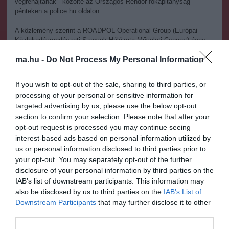
végrehajtanak - közölte az Országos Rendőr-főkapitányság
pénteken a police.hu oldalon.
A közlemény szerint a ROADPOL Operational Group (Európai
Közlekedésrendészeti Szervek Hálózata Műveleti Csoport) éves
ellenőrzési terve alapján a rendőrség kiemelt figyelmet fordít az
ma.hu -
Do Not Process My Personal Information
ittas vagy bódult állapotban közlekedő járművezetők kiszűrésére.
Az ellenőrzések célja a közlekedésbiztonság javítása, valamint a
If you wish to opt-out of the sale, sharing to third parties, or
közúti balesetek megelőzése - hangsúlyozták.
processing of your personal or sensitive information for
targeted advertising by us, please use the below opt-out
section to confirm your selection. Please note that after your
opt-out request is processed you may continue seeing
Figyelem! A cikkhez hozzáfűzött hozzászólások nem a
ma.hu
interest-based ads based on personal information utilized by
network nézeteit tükrözik. A szerkesztőség mindössze a hírek
us or personal information disclosed to third parties prior to
publikációjával foglalkozik, a kommenteket nem tudja befolyásolni
your opt-out. You may separately opt-out of the further
- azok az olvasók személyes véleményét tartalmazzák.
disclosure of your personal information by third parties on the
IAB’s list of downstream participants. This information may
Kérjük, kulturáltan, mások személyiségi jogainak és jó hírnevének
also be disclosed by us to third parties on the
IAB’s List of
tiszteletben tartásával kommenteljenek!
Downstream Participants
that may further disclose it to other
third parties.