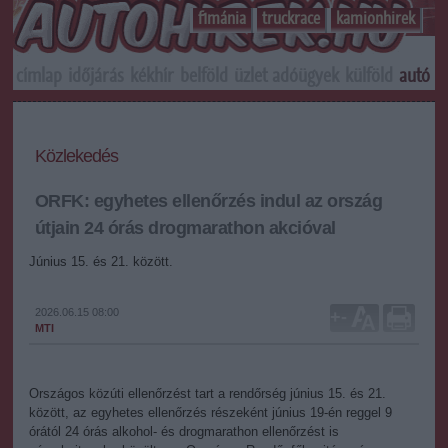
f1mánia
truckrace
kamionhirek
címlap
időjárás
kékhír
belföld
üzlet
adóügyek
külföld
autó
s
Közlekedés
ORFK: egyhetes ellenőrzés indul az ország
útjain 24 órás drogmarathon akcióval
Június 15. és 21. között.
2026.06.15 08:00
+
-
MTI
Országos közúti ellenőrzést tart a rendőrség június 15. és 21.
között, az egyhetes ellenőrzés részeként június 19-én reggel 9
órától 24 órás alkohol- és drogmarathon ellenőrzést is