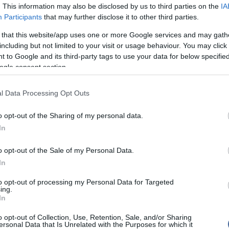
és 22. között a Roadpol Operational Group (Európai
. This information may also be disclosed by us to third parties on the
IA
szeti Szervek Hálózata, műveleti csoport) éves
14:02
Sz
Participants
that may further disclose it to other third parties.
ve alapján a rendőrök Magyarország egész területén a
Ti
ági eszközök használatának közúti ellenőrzését
rö
 that this website/app uses one or more Google services and may gath
including but not limited to your visit or usage behaviour. You may click 
12:56
Me
 to Google and its third-party tags to use your data for below specifi
ol Seatbelt elnevezésű, európai szintű ellenőrzés
ma
ogle consent section.
orban a biztonsági öv, a gyermekbiztonsági rendszer,
édmotoros kerékpáron vagy a motorkerékpáron
top cikke
 a bukósisak használatát ellenőrzik.
l Data Processing Opt Outs
Nem is ol
o opt-out of the Sharing of my personal data.
In
top fóru
khez hozzáfűzött hozzászólások nem a
ma.hu
network
k. A szerkesztőség mindössze a hírek publikációjával
o opt-out of the Sale of my Personal Data.
kommenteket nem tudja befolyásolni - azok az olvasók
In
Tanár Úr gy
ényét tartalmazzák.
to opt-out of processing my Personal Data for Targeted
tan, mások személyiségi jogainak és jó hírnevének
AZ IGAZ
ing.
tásával kommenteljenek!
In
JólVanna
o opt-out of Collection, Use, Retention, Sale, and/or Sharing
ersonal Data that Is Unrelated with the Purposes for which it
Porvihar