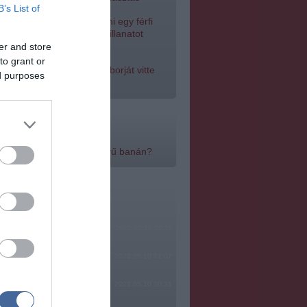
B’s List of
omjazó gólyának adott inni egy férfi
szakécskénél - megható pillanatot
gzített a kamera
er and store
to grant or
gható felvétel: elpusztult borját vitte
ed purposes
gával egy delfinanya
k:
yan egészséges a népszerű banán?
m témák:
ere, mindjárt lesz Lillád!
2022.05.10 21:11
SÁG SOHA NEM KÉSŐ
2022.05.10 21:07
2022.05.10 20:31