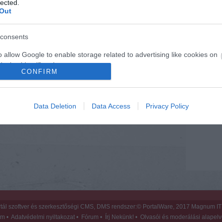
lected.
Out
Mit szólsz
consents
o allow Google to enable storage related to advertising like cookies on
evice identifiers in apps.
CONFIRM
o allow my user data to be sent to Google for online advertising
s.
Data Deletion
Data Access
Privacy Policy
to allow Google to send me personalized advertising.
o allow Google to enable storage related to analytics like cookies on
evice identifiers in apps.
o allow Google to enable storage related to functionality of the website
o allow Google to enable storage related to personalization.
tál szoftver és szerkesztőségi CMS, DMS rendszer:© PortalWare, 2017 Magnum IT 
um
•
Adatvédelmi nyiltakozat
•
Fórum
•
Írj Nekünk!
•
Olvasói és moderálási alapel