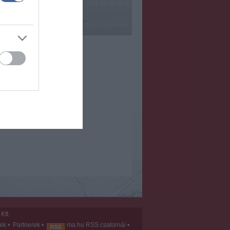
2022.03.29 16:11
? Ide minden baromságot...
2022.03.29 16:06
Kft.
vek
•
Partnerek
•
ma.hu RSS csatornái
•