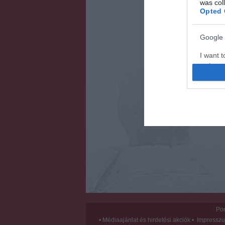
was col
Opted 
Google 
I want t
web or d
I want t
purpose
I want 
I want t
web or d
I want t
or app.
I want t
Por
•
Médiaajánlat és hirdetési akciók
•
Impressz