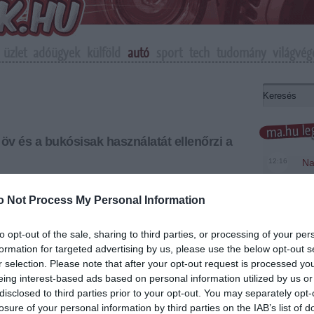
üzlet
adóügyek
külföld
autó
sport
tech
tudomány
világvég
ma.hu leg
 öv és a bukósisak használatát ellenőrzi a
12:16
Na
me
ész területén a passzív biztonsági eszközök
zúti ellenőrzését végzik.
o Not Process My Personal Information
6:48
Ma
te
+
-
to opt-out of the sale, sharing to third parties, or processing of your per
20:46
Ke
formation for targeted advertising by us, please use the below opt-out s
területére kiterjedő ellenőrzést tart a rendőrség a
18:37
Má
r selection. Please note that after your opt-out request is processed y
zutakon, elsősorban azt vizsgálják majd, hogy az
mo
eing interest-based ads based on personal information utilized by us or
lják-e a biztonsági öveket, a motorosok pedig
disclosed to third parties prior to your opt-out. You may separately opt-
16:12
A 
losure of your personal information by third parties on the IAB’s list of
dőr-főkapitányság pénteken a police.hu-n azt írta:
ke