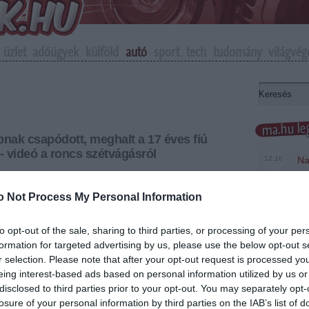
üzlet
adóügyek
külföld
autó
sport
tech
tudomány
világvég
ma.hu leg
pnak csapódott, meghalt a 17 éves fiú
 videó a roncs szétvágásról
12:16
Na
me
 ütközött egy személygépkocsi Budapesten, a
hány utca és Rákóczi út közötti szakaszán vasárnap
o Not Process My Personal Information
6:48
Ma
te
to opt-out of the sale, sharing to third parties, or processing of your per
20:46
Ke
+
-
formation for targeted advertising by us, please use the below opt-out s
18:37
Má
r selection. Please note that after your opt-out request is processed y
al halt meg vasárnap hajnalban a Károly körúton,
mo
eing interest-based ads based on personal information utilized by us or
lan körülmények között egy oszlopnak ütközött. A
disclosed to third parties prior to your opt-out. You may separately opt-
tveszélyes sérülésekkel szállították kórházba. A
16:12
A 
losure of your personal information by third parties on the IAB’s list of
em videót közölt a roncs szétvágásáról.
ke