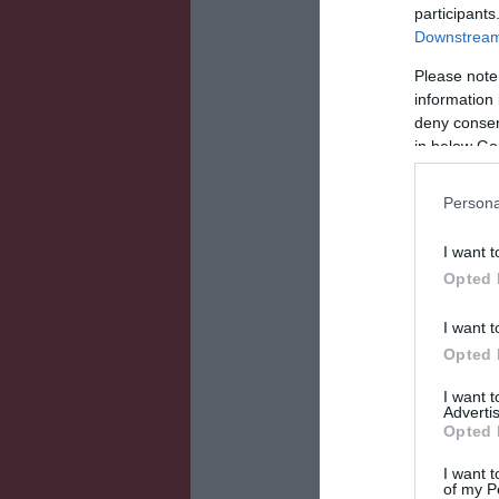
participants
Downstream 
Please note
information 
deny consent
in below Go
Persona
I want t
Opted 
I want t
Opted 
I want 
Advertis
Opted 
I want t
of my P
Figyelem! A cik