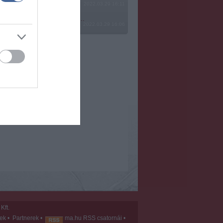
2022.03.29 16:11
? Ide minden baromságot...
2022.03.29 16:06
Kft.
vek
•
Partnerek
•
ma.hu RSS csatornái
•