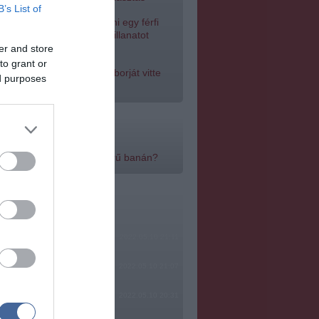
B’s List of
omjazó gólyának adott inni egy férfi
szakécskénél - megható pillanatot
gzített a kamera
er and store
to grant or
gható felvétel: elpusztult borját vitte
ed purposes
gával egy delfinanya
k:
yan egészséges a népszerű banán?
m témák:
ere, mindjárt lesz Lillád!
2022.05.10 21:11
SÁG SOHA NEM KÉSŐ
2022.05.10 21:07
2022.05.10 20:31