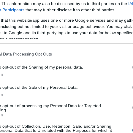
. This information may also be disclosed by us to third parties on the
IA
14:02
Sz
Participants
that may further disclose it to other third parties.
Ti
rö
 that this website/app uses one or more Google services and may gath
including but not limited to your visit or usage behaviour. You may click 
12:56
Me
 to Google and its third-party tags to use your data for below specifi
ma
ogle consent section.
top cikke
l Data Processing Opt Outs
Nem is ol
o opt-out of the Sharing of my personal data.
In
top fóru
o opt-out of the Sale of my Personal Data.
In
Tanár Úr gy
to opt-out of processing my Personal Data for Targeted
AZ IGAZ
ing.
In
JólVanna
o opt-out of Collection, Use, Retention, Sale, and/or Sharing
ersonal Data that Is Unrelated with the Purposes for which it
Porvihar
khez hozzáfűzött hozzászólások nem a
ma.hu
network