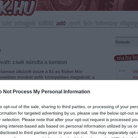
üzlet
adóügyek
külföld
autó
sport
tech
tudomány
világvég
n
ma.hu leg
volt: csak súrolta a kamion
kamion ütközött össze a 81-es főúton Mór
8:04
Vi
lesetben mindkét sofőr könnyebben megsérült; a
vi
s a helyszínelés miatt jelenleg félpályán halad a
üg
o Not Process My Personal Information
22:22
Sa
er
+
-
to opt-out of the sale, sharing to third parties, or processing of your per
20:20
Má
formation for targeted advertising by us, please use the below opt-out s
em
nika, a Fejér Megyei Rendőr-főkapitányság
r selection. Please note that after your opt-out request is processed y
le
dta: Mór és Bakonysárkány között, a 81-es főút 32-es
eing interest-based ads based on personal information utilized by us or
nyénél ütközött egy osztrák rendszámú
18:19
A 
disclosed to third parties prior to your opt-out. You may separately opt-
 és egy magyar kamion. A külföldi gépkocsi áttért a
Ev