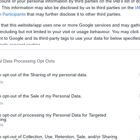
losure of your personal information by third parties on the IAB’s list of
 és érintette a tehergépkocsi oldalát. A baleset
. This information may also be disclosed by us to third parties on the
IA
ndkét jármű letért az úttestről.
16:21
Me
Participants
that may further disclose it to other third parties.
számú autót vezető szerb férfi és a magyar
14:26
Új
nyolc napon belül gyógyuló sérüléseket szenvedett.
 that this website/app uses one or more Google services and may gath
mi
including but not limited to your visit or usage behaviour. You may click 
 és a helyszínelés jelenleg is tart. Félpályás
12:56
Vi
 to Google and its third-party tags to use your data for below specifi
vényben, a forgalom rendőri irányítás mellett
a 
ogle consent section.
dhat.
ki
l Data Processing Opt Outs
top cikke
o opt-out of the Sharing of my personal data.
Nem is ol
In
írások:
top fóru
o opt-out of the Sale of my Personal Data.
újva akartak Nyugat-Európába jutni
In
 várakozni Záhonynál
Tanár Úr gy
to opt-out of processing my Personal Data for Targeted
ing.
szaladt magyar kamionba: három sérült az M3-ason
AZ IGAZ
In
t ítéltek el Angliában
o opt-out of Collection, Use, Retention, Sale, and/or Sharing
JólVanna