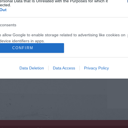
ersonal Data that Is Unrelated with the Purposes for which it
 semmiről sem tudtak: 14 határsértő kapaszkodott
lected.
Porvihar
Out
Mit szólsz
khez hozzáfűzött hozzászólások nem a
ma.hu
network
consents
k. A szerkesztőség mindössze a hírek publikációjával
kommenteket nem tudja befolyásolni - azok az olvasók
o allow Google to enable storage related to advertising like cookies on
ényét tartalmazzák.
evice identifiers in apps.
CONFIRM
tan, mások személyiségi jogainak és jó hírnevének
o allow my user data to be sent to Google for online advertising
tásával kommenteljenek!
s.
Data Deletion
Data Access
Privacy Policy
to allow Google to send me personalized advertising.
o allow Google to enable storage related to analytics like cookies on
evice identifiers in apps.
o allow Google to enable storage related to functionality of the website
o allow Google to enable storage related to personalization.