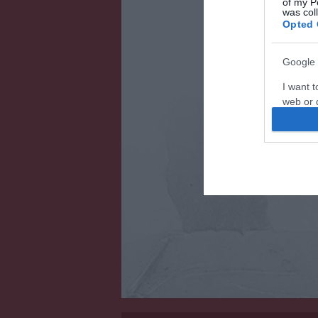
of my P
A kamionsofőrök
was col
fel járműveikre
Opted 
Figyelem! A cik
Google 
nézeteit tükrözi
foglalkozik, a 
I want t
személyes vélem
web or d
Kérjük, kulturál
I want t
tiszteletben tar
purpose
I want 
I want t
web or d
I want t
or app.
I want t