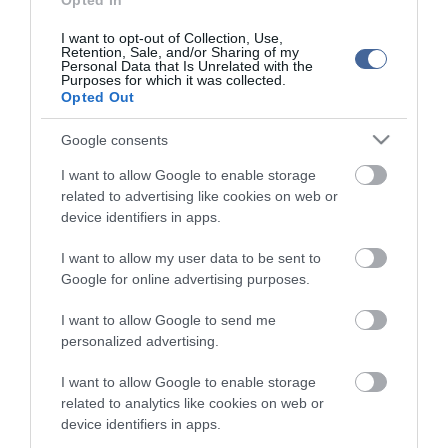
Opted In
I want to opt-out of Collection, Use,
Figyelem! A cikkhez hozzáfűzött hozzászólások nem a
ma.hu
Retention, Sale, and/or Sharing of my
network nézeteit tükrözik. A szerkesztőség mindössze a hírek
Personal Data that Is Unrelated with the
publikációjával foglalkozik, a kommenteket nem tudja befolyásolni
Purposes for which it was collected.
- azok az olvasók személyes véleményét tartalmazzák.
Opted Out
Kérjük, kulturáltan, mások személyiségi jogainak és jó hírnevének
Google consents
tiszteletben tartásával kommenteljenek!
I want to allow Google to enable storage
related to advertising like cookies on web or
device identifiers in apps.
I want to allow my user data to be sent to
ma.hu legfrissebb hírei:
Google for online advertising purposes.
I want to allow Google to send me
12:16
Nagy erőkkel keresik a szomjazó gólyát megmentő
personalized advertising.
Árpádot
6:48
Magyar Péter: átfogó energiafejlesztési tervet fogadott el a
I want to allow Google to enable storage
kormány
related to analytics like cookies on web or
device identifiers in apps.
20:46
Kenyában bezzeg minden zöldebb