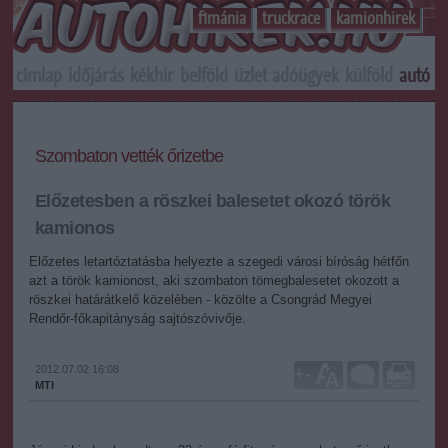
f1mánia
truckrace
kamionhirek
címlap
időjárás
kékhír
belföld
üzlet
adóügyek
külföld
autó
s
Szombaton vették őrizetbe
Előzetesben a röszkei balesetet okozó török
kamionos
Előzetes letartóztatásba helyezte a szegedi városi bíróság hétfőn
azt a török kamionost, aki szombaton tömegbalesetet okozott a
röszkei határátkelő közelében - közölte a Csongrád Megyei
Rendőr-főkapitányság sajtószóvivője.
2012.07.02 16:08
+
-
MTI