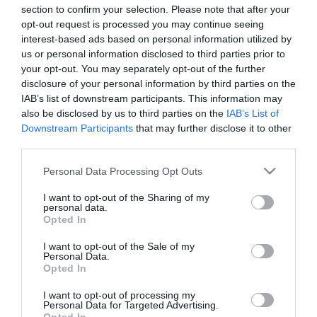
több hetet vesz igénybe - tette hozzá a professzor. Hat felnőtt
section to confirm your selection. Please note that after your
kisebb agyzúzódás, bordatörés, nyaki csigolyasérülés, belső
opt-out request is processed you may continue seeing
zúzódások miatt került az SZTE Traumatológiai Klinikájára.
interest-based ads based on personal information utilized by
us or personal information disclosed to third parties prior to
Hétfőn Pintér Sándor, a klinika helyettes vezetője az MTI-nek
your opt-out. You may separately opt-out of the further
elmondta: a felnőtt sérültek állapota kielégítő, elszállításuk
disclosure of your personal information by third parties on the
megszervezését az osztrák hatóságok kezdték meg. Néhányan
IAB’s list of downstream participants. This information may
már hazatérhetnek, a többiek ellátásáról az osztrák egészségügyi
also be disclosed by us to third parties on the
IAB’s List of
intézményekben gondoskodnak majd, mivel a sérültek Ausztriában
Downstream Participants
that may further disclose it to other
dolgoztak.
third parties.
Please note that this website/app uses one or more Google
Personal Data Processing Opt Outs
services and may gather and store information including but
not limited to your visit or usage behaviour. You may click to
I want to opt-out of the Sharing of my
personal data.
grant or deny consent to Google and its third-party tags to
Kapcsolódó írások:
Opted In
use your data for below specified purposes in below Google
consent section.
Stabilizálódott a röszkei baleset sérültjeinek állapota
I want to opt-out of the Sale of my
Personal Data.
Opted In
Őrizetbe vették a röszkei tömegbe hajtó kamionsofőrt -
képekkel!
I want to opt-out of processing my
Kétórás várakozás a tompai határátkelőn
Personal Data for Targeted Advertising.