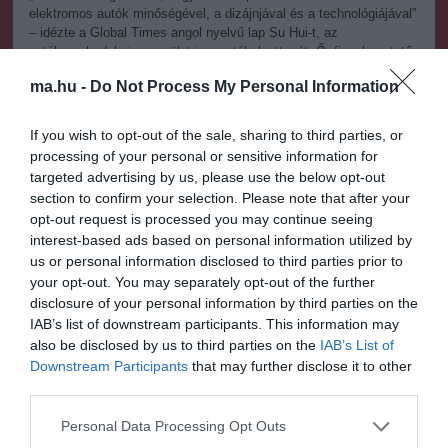
elektromos autók minőségével, a dizájnjával és a technológiájával”
– idézte a Global Times angol nyelvű lap Su Hui-t, az
autókereskedelmi egyesület igazgatóhelyettesét. Ő „figyelmeztető
jelről” beszélt. A biztonságnak kell az első helyen állnia és minden
ma.hu -
Do Not Process My Personal Information
eszközt ismét tesztelnének, mielőtt piacra vinnék őket.
Lo Kok-keung, a Honkongi Műszaki Egyetem szakértője úgy
If you wish to opt-out of the sale, sharing to third parties, or
nyilatkozott a South China Morning Postnak, hogy egy teljesen
processing of your personal or sensitive information for
feltöltött lítium akkumulátor felrobbanhat egy súlyos autóbaleset
targeted advertising by us, please use the below opt-out
esetén. „A baleset rövidzárlatot okozhat, ami túlhevíti az
section to confirm your selection. Please note that after your
akkumulátort és másodpercek alatt felrobbanhat” – mondta a
opt-out request is processed you may continue seeing
mérnök. Ez az elektromos autók jelentős rejtett veszélye, mely a
interest-based ads based on personal information utilized by
benzines járműveknél nem létezik.
us or personal information disclosed to third parties prior to
A kormánytervek "lengéscsillapítása"
your opt-out. You may separately opt-out of the further
disclosure of your personal information by third parties on the
A szerencsétlenség csillapíthatja a kínai kormány nagyratörő
IAB’s list of downstream participants. This information may
terveit, azaz hogy masszív elektromos közlekedést építsenek ki.
also be disclosed by us to third parties on the
IAB’s List of
Azért, hogy a vita kihatásait korlátozzák, az államilag ellenőrzött
Downstream Participants
that may further disclose it to other
médiákat a dél-kínai Guangdong tartományban arra utasították,
hogy ne kritikusan tudósítsanak az e-autó lehetséges tervezési
third parties.
hibáiról, jelentette a South China Morning Post. „Utasítást kaptunk
Please note that this website/app uses one or more Google
a tartományi hatóságoktól”- mondta egy újságíró a lapnak.
Personal Data Processing Opt Outs
services and may gather and store information including but