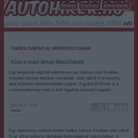
f1mánia
truckrace
kamionhirek
címlap
időjárás
kékhír
belföld
üzlet
adóügyek
külföld
autó
s
Halálos baleset az elektromos taxival
Kína e-autó álmai fékeződnek
Egy lángokkal végződő elektromos taxi baleset után Kínában,
melyben hárman életüket vesztették, vitát váltott ki a kormány
által erőltetett elektromobilitási projekt. A gyártó BYD-nek is a
szerencsétlenség miatt el kell fogadnia a keserű csapást.
2012.05.31 18:29
+
-
ma.hu
Egy elektromos autóval történt halálos baleset Kínában vitát váltott
ki az akkumulátoros járművek biztonságával kapcsolatban. A