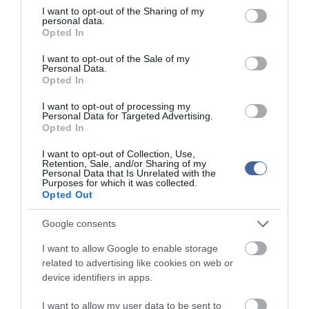
Shenzhenben, a BYD székhelyén a Caixin adatai szerint kerek 300
not limited to your visit or usage behaviour. You may click to
I want to opt-out of the Sharing of my
personal data.
elektromos, vagy hibrid üzemű jármű fut. Ebben az évben 2000
grant or deny consent to Google and its third-party tags to
Opted In
elektromos busznak és taxinak kellene még tovább növelnie ezt a
use your data for below specified purposes in below Google
számot. A lap szakértőket idézett, miszerint az e-autó
consent section.
I want to opt-out of the Sale of my
tesztfolyamatait a technológia gyors fejlesztése miatt nem lehet
Personal Data.
tartani.
Opted In
Egy Daimler szóvivő Stuttgartban azt mondta, hogy az eset nincs
I want to opt-out of processing my
kihatással a BYD-vel közös vegyesvállalatra.
Personal Data for Targeted Advertising.
Opted In
I want to opt-out of Collection, Use,
Retention, Sale, and/or Sharing of my
Personal Data that Is Unrelated with the
Purposes for which it was collected.
Opted Out
Kapcsolódó írások:
Google consents
Elektromos autókat töltő oszlopokat adtak át Budapesten
I want to allow Google to enable storage
Képpel: elektromos autóval ver rá a benzinárra a magyar zseni
related to advertising like cookies on web or
Elektromos autók: tankoljunk "érzésre"
device identifiers in apps.
Csak jövője van az elektromos autónak
I want to allow my user data to be sent to