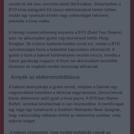
vezető és két utas vesztette életét Dél-Kínában, Shenzhenben a
BYD kínai autógyártó E6 típusú elektrotaxijával történt tűzben,
miután egy sportautó extrém nagy sebességgel nekiment,
jelentette a kínai média.
A hétvégi szerencsétlenség lenyomta a BYD (Build Your Dreams)
autó- és akkumulátor gyártó cég részvényeit hétfőn Hong-
Kongban. De a börze kipihente kedden ismét ezt, miután a BYD
nyilvánosságra hozta a balesettel kapcsolatos információit. A
gyártó a tüzet a baleset körülményeire vezette vissza, mondta a
Caixin gazdasági magazin. A lítium ion akkumulátort tesztelték
tűzesetre és megfelel minden biztonsági előírásnak.
Árnyék az elektromobilitásra
A baleset beárnyékolja a gyártó terveit, melyben a Daimler egy
vegyesvállalat keretében a dél-kínai nagyvárosban „Denza”névvel
közös elektromos autót gyárt a kínai piacra. A BYD-ben Warren
Buffett, amerikai beruházónak is van részesedése. A mentőcsapat
egy tagja úgy nyilatkozott a Southern Metropolis News újságnak,
hogy valószínűleg robbanás történt az elektromos autóban, mely
teljesen kiégett.
„A baleset megmutatta, hogy további problémák vannak az