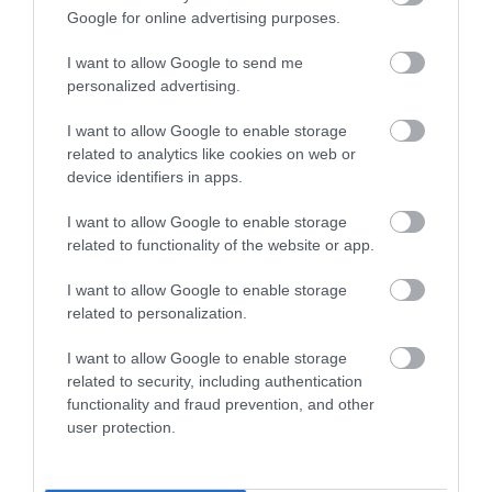
Google for online advertising purposes.
Figyelem! A cikkhez hozzáfűzött hozzászólások nem a
ma.hu
I want to allow Google to send me
network nézeteit tükrözik. A szerkesztőség mindössze a hírek
publikációjával foglalkozik, a kommenteket nem tudja befolyásolni
personalized advertising.
- azok az olvasók személyes véleményét tartalmazzák.
I want to allow Google to enable storage
Kérjük, kulturáltan, mások személyiségi jogainak és jó hírnevének
related to analytics like cookies on web or
tiszteletben tartásával kommenteljenek!
device identifiers in apps.
I want to allow Google to enable storage
related to functionality of the website or app.
I want to allow Google to enable storage
ma.hu legfrissebb hírei:
related to personalization.
I want to allow Google to enable storage
12:16
Nagy erőkkel keresik a szomjazó gólyát megmentő
Árpádot
related to security, including authentication
functionality and fraud prevention, and other
6:48
Magyar Péter: átfogó energiafejlesztési tervet fogadott el a
user protection.
kormány
20:46
Kenyában bezzeg minden zöldebb