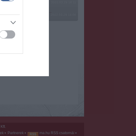
2022.03.29 16:11
? Ide minden baromságot...
2022.03.29 16:06
Kft.
vek
•
Partnerek
•
ma.hu RSS csatornái
•