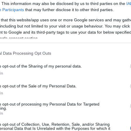
zívében."
. This information may also be disclosed by us to third parties on the
IA
14:02
Sz
Participants
that may further disclose it to other third parties.
ebben a géposztályban versenyzett Simoncelli - a
Ti
osi, a 250 kcm-esek között pedig Michelle Pirro és a
rö
 that this website/app uses one or more Google services and may gath
akahasi Juko indul az évzáró spanyol futamon a
including but not limited to your visit or usage behaviour. You may click 
n.
12:56
Me
 to Google and its third-party tags to use your data for below specifi
ma
ogle consent section.
yedliteresek között világbajnok Simoncelli a
első körében elveszítette uralmát motorja felett,
top cikke
te érkező amerikai Colin Edwards és honfitársa,
l Data Processing Opt Outs
pedig már nem tudta elkerülni az ütközést, s
ncellit kritikus állapotban szállították a sepangi pálya
Nem is ol
o opt-out of the Sharing of my personal data.
zpontjába, ahol már nem tudtak rajta segíteni.
In
top fóru
o opt-out of the Sale of my Personal Data.
In
Tanár Úr gy
írások:
to opt-out of processing my Personal Data for Targeted
AZ IGAZ
ing.
In
etik a horrorbalesetben elhunyt motoros
JólVanna
o opt-out of Collection, Use, Retention, Sale, and/or Sharing
ersonal Data that Is Unrelated with the Purposes for which it
Porvihar
ja feldolgozni Simoncelli rettenetes halálát