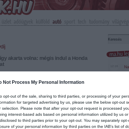
üzlet
adóügyek
külföld
autó
sport
tech
tudomány
világvég
díj
ma.hu leg
 így akarta volna: mégis indul a Honda
at
12:16
Na
me
 elhunyt Marco Simoncelli csapata, a Honda Gresini
t megváltoztatva mégis indul a gyorsaságimotoros-
o Not Process My Personal Information
6:48
Ma
n, a Valenciai Nagydíjon.
te
to opt-out of the sale, sharing to third parties, or processing of your per
20:46
Ke
+
-
formation for targeted advertising by us, please use the below opt-out s
18:37
Má
r selection. Please note that after your opt-out request is processed y
pilóta a malajziai GP-n szenvedett halálos balesetet.
mo
eing interest-based ads based on personal information utilized by us or
disclosed to third parties prior to your opt-out. You may separately opt-
lt, de hiszem, hogy Marco is ezt szerette volna" -
16:12
A 
losure of your personal information by third parties on the IAB’s list of
to Gresini csapatfőnök. "Super Sic ott lesz
ke