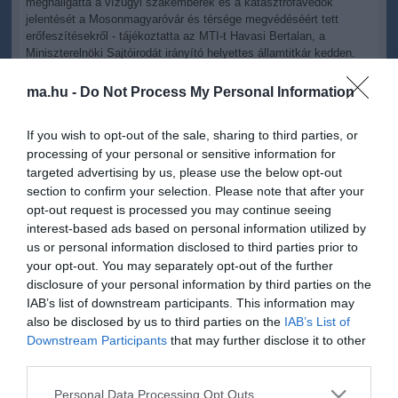
meghallgatta a vízügyi szakemberek és a katasztrófavédők
jelentését a Mosonmagyaróvár és térsége megvédéséért tett
erőfeszítésekről - tájékoztatta az MTI-t Havasi Bertalan, a
Miniszterelnöki Sajtóirodát irányító helyettes államtitkár kedden.
Orbán Viktor megadta az engedélyt a Lajta főmeder és a Balparti
ma.hu -
Do Not Process My Personal Information
Csatorna közötti szükségtározó megnyitására. A szükségtározó a
másodrendű védvonal megnyitásával biztosítja, hogy az elsőrendű
If you wish to opt-out of the sale, sharing to third parties, or
fővédvonalakat ne törje át a víz, illetve garantálja
processing of your personal or sensitive information for
Mosonmagyaróvár és lakóinak biztonságát - olvasható a
közleményben.
targeted advertising by us, please use the below opt-out
section to confirm your selection. Please note that after your
opt-out request is processed you may continue seeing
interest-based ads based on personal information utilized by
us or personal information disclosed to third parties prior to
Figyelem! A cikkhez hozzáfűzött hozzászólások nem a
ma.hu
your opt-out. You may separately opt-out of the further
network nézeteit tükrözik. A szerkesztőség mindössze a hírek
disclosure of your personal information by third parties on the
publikációjával foglalkozik, a kommenteket nem tudja befolyásolni
IAB’s list of downstream participants. This information may
- azok az olvasók személyes véleményét tartalmazzák.
also be disclosed by us to third parties on the
IAB’s List of
Kérjük, kulturáltan, mások személyiségi jogainak és jó hírnevének
Downstream Participants
that may further disclose it to other
tiszteletben tartásával kommenteljenek!
third parties.
Please note that this website/app uses one or more Google
Personal Data Processing Opt Outs