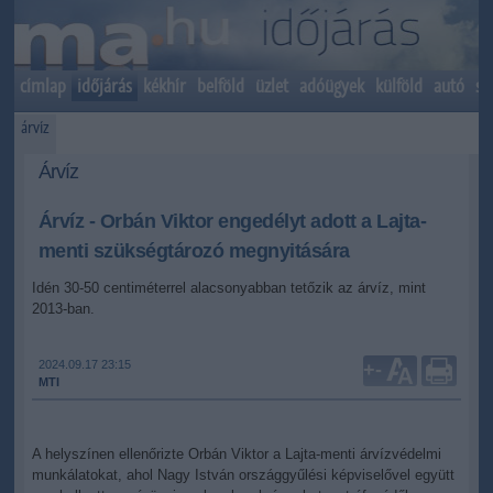
címlap
időjárás
kékhír
belföld
üzlet
adóügyek
külföld
autó
sp
árvíz
Árvíz
Árvíz - Orbán Viktor engedélyt adott a Lajta-
menti szükségtározó megnyitására
Idén 30-50 centiméterrel alacsonyabban tetőzik az árvíz, mint
2013-ban.
2024.09.17 23:15
+
-
MTI
A helyszínen ellenőrizte Orbán Viktor a Lajta-menti árvízvédelmi
munkálatokat, ahol Nagy István országgyűlési képviselővel együtt