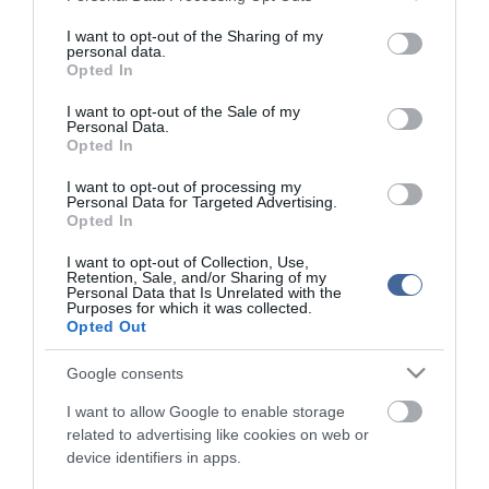
services and may gather and store information including but
not limited to your visit or usage behaviour. You may click to
I want to opt-out of the Sharing of my
personal data.
grant or deny consent to Google and its third-party tags to
Opted In
use your data for below specified purposes in below Google
ma.hu legfrissebb hírei:
consent section.
I want to opt-out of the Sale of my
Personal Data.
Vitézy Dávid: 2,3 milliárd forint került vissza az államhoz
8:04
Opted In
egy útdíjrendszeres ügylet felülvizsgálata után
Saját életét is kockára tette a magyar erdész, hogy
22:22
I want to opt-out of processing my
megállítsa a tüzet
Personal Data for Targeted Advertising.
Opted In
Második világháborús MG-42 géppuskát emeltek ki a
20:20
Dunából - a rendőrség lefoglalta
I want to opt-out of Collection, Use,
Retention, Sale, and/or Sharing of my
A Miniszterelnökség felmondta a Lounge Eventtel kötött
18:19
Personal Data that Is Unrelated with the
keretszerződését
Purposes for which it was collected.
Opted Out
Megérkezett az eső a Duna vízgyűjtőjére
16:21
Újabb két gyanúsítottat fogtak el a 600 milliós
14:26
Google consents
ingatlanmaffia ügyében
I want to allow Google to enable storage
Vizes Eb - Megvan az első magyar arany, a nyíltvízi úszó
12:56
related to advertising like cookies on web or
Betlehem Dávid nyerte a kieséses versenyt
device identifiers in apps.