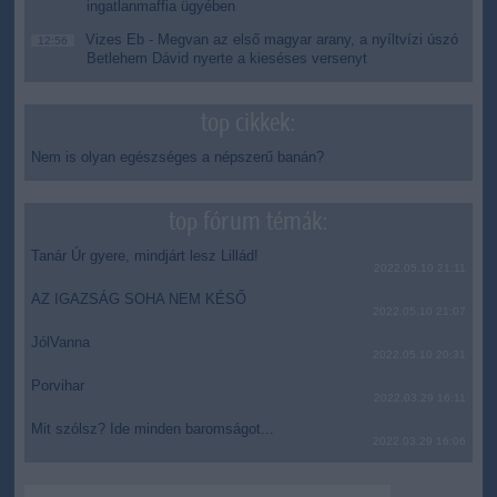
ingatlanmaffia ügyében
Vizes Eb - Megvan az első magyar arany, a nyíltvízi úszó
12:56
Betlehem Dávid nyerte a kieséses versenyt
top cikkek:
Nem is olyan egészséges a népszerű banán?
top fórum témák:
Tanár Úr gyere, mindjárt lesz Lillád!
2022.05.10 21:11
AZ IGAZSÁG SOHA NEM KÉSŐ
2022.05.10 21:07
JólVanna
2022.05.10 20:31
Porvihar
2022.03.29 16:11
Mit szólsz? Ide minden baromságot...
2022.03.29 16:06