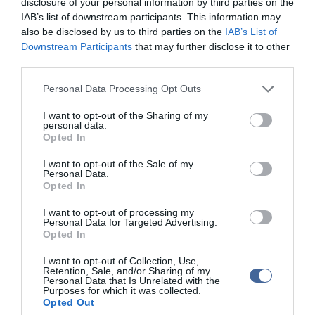
disclosure of your personal information by third parties on the
jogosultak köre az idén bővült.
IAB’s list of downstream participants. This information may
Ezt a megoldást a főosztályvezető szerint többnyire azok
also be disclosed by us to third parties on the
IAB’s List of
választják, akiknek befizetési kötelezettségük van, a
Downstream Participants
that may further disclose it to other
visszaigénylők számára ugyanis kedvezőtlen (az önbevallók
third parties.
korábban jutnak hozzá a visszaigényelt adóhoz). Az igénylők
számának csökkenésében szerepet játszhatott az is, hogy az idén
Please note that this website/app uses one or more Google
Personal Data Processing Opt Outs
nem volt akkora hírverés az egyszerűsített bevallás körül, mint
services and may gather and store information including but
tavaly, a bevezetés évében - tette hozzá. Egyszerűsített bevallási
not limited to your visit or usage behaviour. You may click to
I want to opt-out of the Sharing of my
ajánlatot 237.331 adózó kapott (tavaly 339.033). Az APEH 15.177,
personal data.
grant or deny consent to Google and its third-party tags to
az egyszerűsített adóbevallásra jogosult adózó számára különböző
Opted In
use your data for below specified purposes in below Google
okokból nem készített bevallás ajánlatot (az illető
consent section.
jövedelemszerzés miatt nem felelt meg a feltételeknek, nem
I want to opt-out of the Sale of my
Personal Data.
szerzett bevallásköteles jövedelmet, munkáltatója nem
Opted In
szolgáltatott adatot az adózó jövedelméről, vagy benyújtotta a
0953-as bevallást).
I want to opt-out of processing my
Personal Data for Targeted Advertising.
Összességében az idén a benyújtott nyilatkozatok 91 százaléka
Opted In
nyomán készült bevallási ajánlat, míg tavaly 86,6 százaléka
alapján. Kriskó Csaba emlékeztetett arra, hogy az 1+1 százalékos
I want to opt-out of Collection, Use,
rendelkező nyilatkozatokat is május 20-ig kell benyújtani.
Retention, Sale, and/or Sharing of my
Personal Data that Is Unrelated with the
Purposes for which it was collected.
Bár ez az adózóknak nem kerül semmibe, sokan nem élnek a
Opted Out
lehetőséggel. Tavaly az adózók 49,1 százaléka 18 milliárd forintot