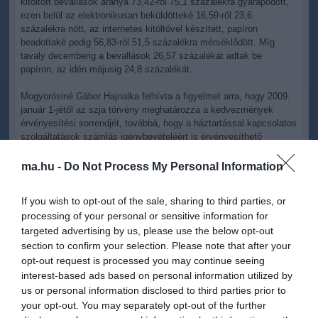
kitöltött bevallások aránya 73,42-ről 75,1 százalékra gyarapodott,
ezen belül az elektronikusan beküldötteké 16,59-ről 23,6
százalékra nőtt, az internetes kitöltővel készített, papíron
beadottaké pedig 56,83-ról 51,5 százalékra mérséklődött. Míg
tavaly decemberig a bevallások 26,57 százalékát adtak be
papíron, az idén májusig 24,8 százalékát.
Mogyorósiné Gábor Hajnalka felhívta a figyelmet arra, hogy 2009.
január 1-jétől az szja törvény meghatározza a kedvezmények
érvényesítési sorrendjét, továbbá, hogy a háztartással kapcsolatos
szolgáltatások számlás igénybevételéért is érvényesíthető
kedvezmény. Az utóbbival kapcsolatban fontos, hogy az áfát
tartalmazó számla a kedvezményt igénybe vevő nevére legyen
ma.hu -
Do Not Process My Personal Information
kiállítva; a számlát az elévülési idő lejártáig meg kell őrizni.
A pótlékmentes részletfizetésre továbbra is lehetőségük van
If you wish to opt-out of the sale, sharing to third parties, or
azoknak, akiknek a tényleges szja-kötelezettsége nem haladja
processing of your personal or sensitive information for
meg a 100 ezer forintot - emlékeztetett az elnökhelyettes. Annak,
targeted advertising by us, please use the below opt-out
aki négy hónap alatt sem tudja adókötelezettségét teljesíteni,
section to confirm your selection. Please note that after your
egyedi kérelmet kell benyújtania.
opt-out request is processed you may continue seeing
interest-based ads based on personal information utilized by
Kriskó Csaba főosztályvezető ismertette: az idén közel
us or personal information disclosed to third parties prior to
százezerrel kevesebben kérték - a tavalyi 341.170 után 244.319
your opt-out. You may separately opt-out of the further
adózó - az egyszerűsített bevallás elkészítését, holott az erre