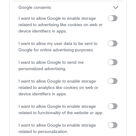
ajánlott fel, miközben a maximálisan felajánlható összeg 33
Google consents
milliárd forint volt.
I want to allow Google to enable storage
A nagy értékű vagyontárgyakat terhelő adóból eddig 241 millió
related to advertising like cookies on web or
forint bevétel keletkezett (5.535 darab befizetés), ennek nagy
device identifiers in apps.
részét, 226 millió forintot (4.941 darab befizetés) a nagy
teljesítményű gépkocsik után rótták le. A vízi járművek után 553
I want to allow my user data to be sent to
befizetésből 14 millió forint, a légi járművek után 41 befizetésből 1
Google for online advertising purposes.
millió forint volt eddig az adóbevétel.
I want to allow Google to send me
personalized advertising.
I want to allow Google to enable storage
related to analytics like cookies on web or
Kapcsolódó írások:
device identifiers in apps.
Szja-bevallások - elindult a visszaszámlálás
I want to allow Google to enable storage
related to functionality of the website or app.
Figyelem! A cikkhez hozzáfűzött hozzászólások nem a
ma.hu
network nézeteit tükrözik. A szerkesztőség mindössze a hírek
I want to allow Google to enable storage
publikációjával foglalkozik, a kommenteket nem tudja befolyásolni
related to personalization.
- azok az olvasók személyes véleményét tartalmazzák.