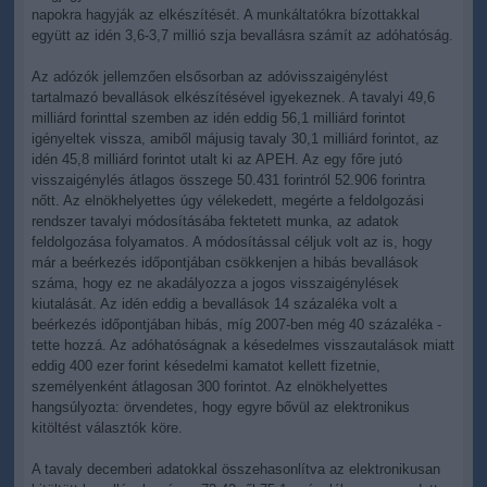
napokra hagyják az elkészítését. A munkáltatókra bízottakkal
együtt az idén 3,6-3,7 millió szja bevallásra számít az adóhatóság.
Az adózók jellemzően elsősorban az adóvisszaigénylést
tartalmazó bevallások elkészítésével igyekeznek. A tavalyi 49,6
milliárd forinttal szemben az idén eddig 56,1 milliárd forintot
igényeltek vissza, amiből májusig tavaly 30,1 milliárd forintot, az
idén 45,8 milliárd forintot utalt ki az APEH. Az egy főre jutó
visszaigénylés átlagos összege 50.431 forintról 52.906 forintra
nőtt. Az elnökhelyettes úgy vélekedett, megérte a feldolgozási
rendszer tavalyi módosításába fektetett munka, az adatok
feldolgozása folyamatos. A módosítással céljuk volt az is, hogy
már a beérkezés időpontjában csökkenjen a hibás bevallások
száma, hogy ez ne akadályozza a jogos visszaigénylések
kiutalását. Az idén eddig a bevallások 14 százaléka volt a
beérkezés időpontjában hibás, míg 2007-ben még 40 százaléka -
tette hozzá. Az adóhatóságnak a késedelmes visszautalások miatt
eddig 400 ezer forint késedelmi kamatot kellett fizetnie,
személyenként átlagosan 300 forintot. Az elnökhelyettes
hangsúlyozta: örvendetes, hogy egyre bővül az elektronikus
kitöltést választók köre.
A tavaly decemberi adatokkal összehasonlítva az elektronikusan