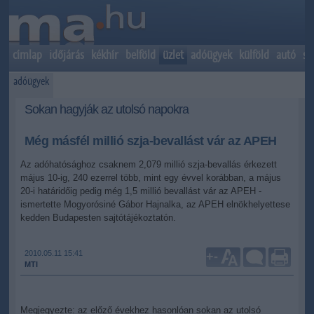
címlap
időjárás
kékhír
belföld
üzlet
adóügyek
külföld
autó
sp
adóügyek
Sokan hagyják az utolsó napokra
Még másfél millió szja-bevallást vár az APEH
Az adóhatósághoz csaknem 2,079 millió szja-bevallás érkezett
május 10-ig, 240 ezerrel több, mint egy évvel korábban, a május
20-i határidőig pedig még 1,5 millió bevallást vár az APEH -
ismertette Mogyorósiné Gábor Hajnalka, az APEH elnökhelyettese
kedden Budapesten sajtótájékoztatón.
2010.05.11 15:41
+
-
MTI
Megjegyezte: az előző évekhez hasonlóan sokan az utolsó