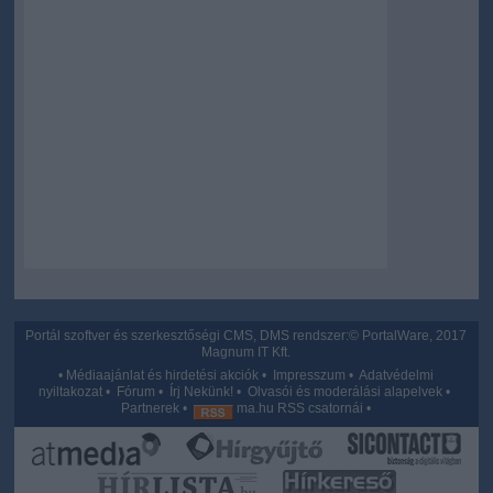
Portál szoftver és szerkesztőségi CMS, DMS rendszer:© PortalWare, 2017
Magnum IT Kft.
•
Médiaajánlat és hirdetési akciók
•
Impresszum
•
Adatvédelmi
nyiltakozat
•
Fórum
•
Írj Nekünk!
•
Olvasói és moderálási alapelvek
•
Partnerek
•
ma.hu RSS csatornái
•