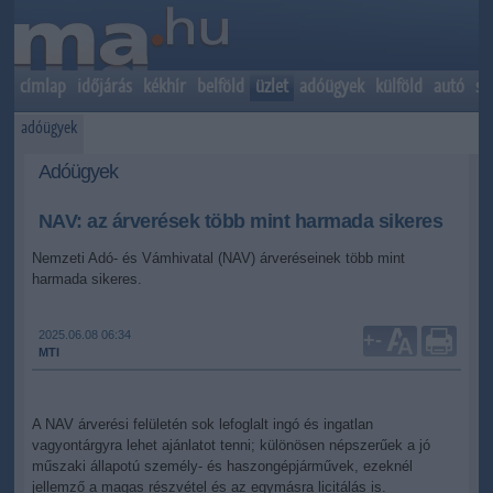
címlap
időjárás
kékhír
belföld
üzlet
adóügyek
külföld
autó
sp
adóügyek
Adóügyek
NAV: az árverések több mint harmada sikeres
Nemzeti Adó- és Vámhivatal (NAV) árveréseinek több mint
harmada sikeres.
2025.06.08 06:34
+
-
MTI
A NAV árverési felületén sok lefoglalt ingó és ingatlan
vagyontárgyra lehet ajánlatot tenni; különösen népszerűek a jó
műszaki állapotú személy- és haszongépjárművek, ezeknél
jellemző a magas részvétel és az egymásra licitálás is.