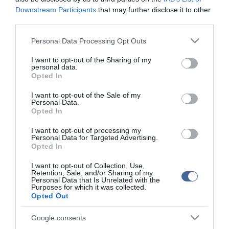
Downstream Participants
that may further disclose it to other
third parties.
Please note that this website/app uses one or more Google
Figyelem! A cikkhez hozzáfűzött hozzászólások nem a
ma.hu
Personal Data Processing Opt Outs
services and may gather and store information including but
network nézeteit tükrözik. A szerkesztőség mindössze a hírek
not limited to your visit or usage behaviour. You may click to
I want to opt-out of the Sharing of my
publikációjával foglalkozik, a kommenteket nem tudja befolyásolni
personal data.
- azok az olvasók személyes véleményét tartalmazzák.
grant or deny consent to Google and its third-party tags to
Opted In
use your data for below specified purposes in below Google
Kérjük, kulturáltan, mások személyiségi jogainak és jó hírnevének
consent section.
I want to opt-out of the Sale of my
tiszteletben tartásával kommenteljenek!
Personal Data.
Opted In
I want to opt-out of processing my
Personal Data for Targeted Advertising.
Opted In
ma.hu legfrissebb hírei:
I want to opt-out of Collection, Use,
Retention, Sale, and/or Sharing of my
Personal Data that Is Unrelated with the
Vitézy Dávid: 2,3 milliárd forint került vissza az államhoz
8:04
Purposes for which it was collected.
egy útdíjrendszeres ügylet felülvizsgálata után
Opted Out
Saját életét is kockára tette a magyar erdész, hogy
22:22
megállítsa a tüzet
Google consents