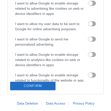
Második világháborús MG-42 géppuskát emeltek ki a
20:20
I want to allow Google to enable storage
Dunából - a rendőrség lefoglalta
related to advertising like cookies on web or
A Miniszterelnökség felmondta a Lounge Eventtel kötött
18:19
device identifiers in apps.
keretszerződését
I want to allow my user data to be sent to
Megérkezett az eső a Duna vízgyűjtőjére
16:21
Google for online advertising purposes.
Újabb két gyanúsítottat fogtak el a 600 milliós
14:26
ingatlanmaffia ügyében
I want to allow Google to send me
Vizes Eb - Megvan az első magyar arany, a nyíltvízi úszó
12:56
personalized advertising.
Betlehem Dávid nyerte a kieséses versenyt
I want to allow Google to enable storage
related to analytics like cookies on web or
top cikkek:
device identifiers in apps.
Nem is olyan egészséges a népszerű banán?
I want to allow Google to enable storage
related to functionality of the website or app.
top fórum témák:
CONFIRM
I want to allow Google to enable storage
Tanár Úr gyere, mindjárt lesz Lillád!
2022.05.10 21:11
related to personalization.
AZ IGAZSÁG SOHA NEM KÉSŐ
Data Deletion
Data Access
Privacy Policy
2022.05.10 21:07
I want to allow Google to enable storage
JólVanna