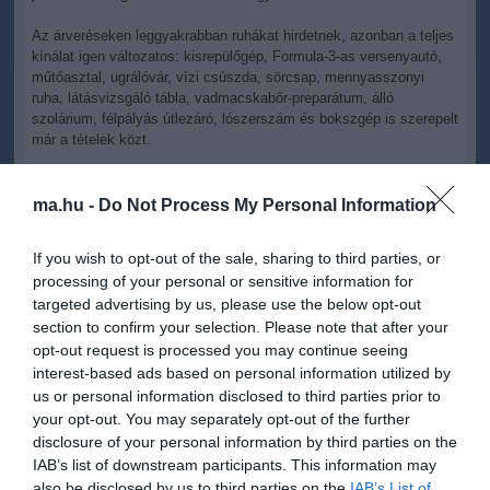
Az árveréseken leggyakrabban ruhákat hirdetnek, azonban a teljes
kínálat igen változatos: kisrepülőgép, Formula-3-as versenyautó,
műtőasztal, ugrálóvár, vízi csúszda, sörcsap, mennyasszonyi
ruha, látásvizsgáló tábla, vadmacskabőr-preparátum, álló
szolárium, félpályás útlezáró, lószerszám és bokszgép is szerepelt
már a tételek közt.
A legmagasabb áron elkelt ingóság egy limitált példányszámú
Ferrari Keyvany F8 835 Super Tributo típusú sportautó volt, amely
ma.hu -
Do Not Process My Personal Information
135,6 millió forintért cserélt gazdát.
If you wish to opt-out of the sale, sharing to third parties, or
Közölték azt is, hogy ha a licitáló nyer, nyolc napja van arra, hogy
processing of your personal or sensitive information for
a felajánlott vételárat kifizesse, és tizenöt napon belül el kell
targeted advertising by us, please use the below opt-out
szállítania a tételt, a megtett ajánlat nem vonható vissza.
section to confirm your selection. Please note that after your
Ha a nyertes nem fizet, akkor kizárják, további árveréseken nem
opt-out request is processed you may continue seeing
vehet részt mindaddig, amíg nem rendezi tartozását.
interest-based ads based on personal information utilized by
us or personal information disclosed to third parties prior to
Ha egyedül vett részt az árverésen, a felajánlott teljes összeget
your opt-out. You may separately opt-out of the further
kell kifizetnie, ha több résztvevő is volt, akkor a sorrendben
disclosure of your personal information by third parties on the
következő ajánlatevő licitje és a saját felajánlott vételár
IAB’s list of downstream participants. This information may
különbözetét kell állnia - áll a közleményben.
also be disclosed by us to third parties on the
IAB’s List of