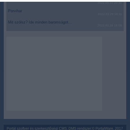
related to security, including authentication
2022.05.10 20:31
functionality and fraud prevention, and other
Porvihar
user protection.
2022.03.29 16:11
Mit szólsz? Ide minden baromságot...
2022.03.29 16:06
Portál szoftver és szerkesztőségi CMS, DMS rendszer:© PortalWare, 2017