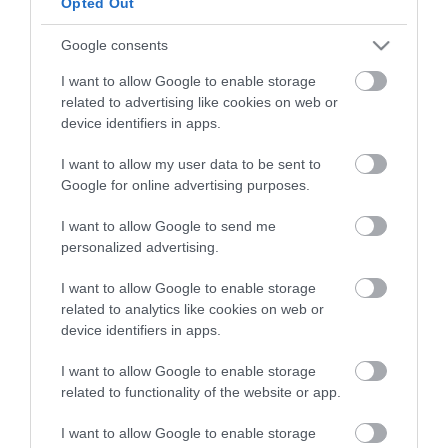
Opted Out
Google consents
I want to allow Google to enable storage
ma.hu legfrissebb hírei:
related to advertising like cookies on web or
Saját életét is kockára tette a magyar erdész, hogy
22:22
device identifiers in apps.
megállítsa a tüzet
I want to allow my user data to be sent to
Második világháborús MG-42 géppuskát emeltek ki a
20:20
Dunából - a rendőrség lefoglalta
Google for online advertising purposes.
A Miniszterelnökség felmondta a Lounge Eventtel kötött
18:19
I want to allow Google to send me
keretszerződését
personalized advertising.
Megérkezett az eső a Duna vízgyűjtőjére
16:21
I want to allow Google to enable storage
Újabb két gyanúsítottat fogtak el a 600 milliós
14:26
ingatlanmaffia ügyében
related to analytics like cookies on web or
device identifiers in apps.
Vizes Eb - Megvan az első magyar arany, a nyíltvízi úszó
12:56
Betlehem Dávid nyerte a kieséses versenyt
I want to allow Google to enable storage
Magyar Péter: Tízéves mélypontra csökkent az infláció
11:15
related to functionality of the website or app.
I want to allow Google to enable storage
top cikkek: