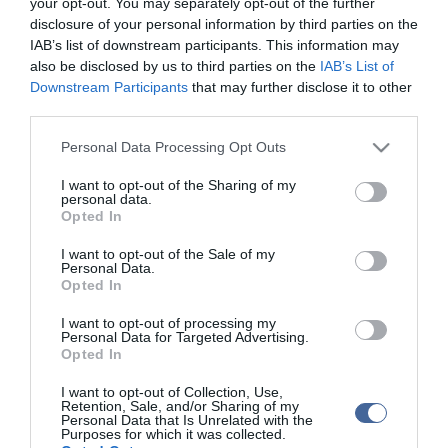
your opt-out. You may separately opt-out of the further
disclosure of your personal information by third parties on the
IAB’s list of downstream participants. This information may
also be disclosed by us to third parties on the
IAB’s List of
Downstream Participants
that may further disclose it to other
Kapcsolódó írások:
third parties.
Pánikban a kaliforniai pornóipar: AIDS-es az egyik színész
Please note that this website/app uses one or more Google
Personal Data Processing Opt Outs
services and may gather and store information including but
Huszonöt éve hunyt el az AIDS első "sztárja"
not limited to your visit or usage behaviour. You may click to
I want to opt-out of the Sharing of my
personal data.
Nem lett AIDS-es a lánya: az apa visszavonná a feljelentést az
grant or deny consent to Google and its third-party tags to
Opted In
erőszakoló ellen
use your data for below specified purposes in below Google
consent section.
Az AIDS-betegek többsége nem részesül orvosi kezelésben
I want to opt-out of the Sale of my
Personal Data.
Opted In
Figyelem! A cikkhez hozzáfűzött hozzászólások nem a
ma.hu
network nézeteit
I want to opt-out of processing my
tükrözik. A szerkesztőség mindössze a hírek publikációjával foglalkozik, a
Personal Data for Targeted Advertising.
kommenteket nem tudja befolyásolni - azok az olvasók személyes véleményét
Opted In
tartalmazzák.
Kérjük, kulturáltan, mások személyiségi jogainak és jó hírnevének tiszteletben
I want to opt-out of Collection, Use,
tartásával kommenteljenek!
Retention, Sale, and/or Sharing of my
Personal Data that Is Unrelated with the
Purposes for which it was collected.