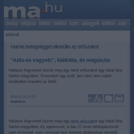
címlap
időjárás
kékhír
belföld
üzlet
adóügyek
külföld
autó
sp
kékhírek
Hamis betegséggel elkerülte az erőszakot
"Aids-es vagyok!", kiáltotta, és megúszta
Hatásos fegyverrel úszott meg egy nemi erőszakot egy fiatal lány
Vaslui megyében. Kimondott egy szót, ami iránt nem tudott
érzéketlen maradni az illető.
2010.11.16 13:29
+
-
manna.ro
Hatásos fegyverrel úszott meg egy
nemi erőszak
ot egy fiatal lány
Vaslui megyében. Az agresszort, a falu 27 éves tehénpásztorát
sem
börtön
nel, sem
verés
sel nem lehetett eltántorítani tervétől,