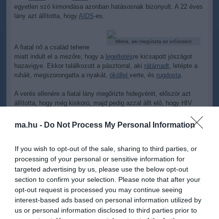
egyetlen szó kimondása azonban hatásosnak bizonyult. A 22 éves
lány azt állította, hogy
AIDS
-es.
Mirela, aki megúszta az erőszakot
A fiatal nő a család tehene
miatt indult el a mezőre, hogy a
legeltetés
re kicsapott jószágot
hazavigye. Ekkor találkozott a pásztorral, aki
rátámadt
, letépte a
ruháit, megszorongatta a nyakát,
ököllel
verte, és
rugdosta
.
A verés ellenére a fiatal lány megőrizte hidegvérét, először azt
állította, hogy még kiskorú, majd pedig azzal állt elő, hogy HIV
vírus
sal fertőzött, ami könnyen átterjed másokra.
ma.hu -
Do Not Process My Personal Information
A pásztornak csak ennyi kellett, hogy meggondolja magát,
elengedte a lányt. Egész hazáig kísérte anélkül, hogy hozzányúlt
If you wish to opt-out of the sale, sharing to third parties, or
volna, és megfenyegette, hogy tartsa a száját.
processing of your personal or sensitive information for
Ez volt a veszte, mert az
áldozat
fiútestvérének sikerült elkapnia a
targeted advertising by us, please use the below opt-out
férfit, és a rendőrség kezére adta. Mint kiderült, a férfi már ült nemi
section to confirm your selection. Please note that after your
erőszakért.
opt-out request is processed you may continue seeing
interest-based ads based on personal information utilized by
Nemi erőszak vádjával letartóztatták a West Ham védőjét
us or personal information disclosed to third parties prior to