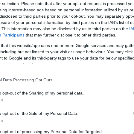
r selection. Please note that after your opt-out request is processed y
gy szülészeti klinikáról, mellette pedig hasonlóan
Meg
16:21
masírozott a büszke görög csődör.
eing interest-based ads based on personal information utilized by us or
Úja
14:26
disclosed to third parties prior to your opt-out. You may separately opt-
mi
z
egyik olvasója értesítette a bulvárlapot, hozzátéve,
losure of your personal information by third parties on the IAB’s list of
kkor mondták el a lánynak, hogy gyermeket vár.
Viz
. This information may also be disclosed by us to third parties on the
IA
12:56
 szemfülesnek se kell lenni, hogy tudjuk: Alekosz az
a 
Participants
that may further disclose it to other third parties.
ten úton-útfélen azt újságolta, hogy egyre
ki
kapcsolata Bettyvel - ipszilonnal! -, tehát akár igaz
 that this website/app uses one or more Google services and may gath
máció.
including but not limited to your visit or usage behaviour. You may click 
 to Google and its third-party tags to use your data for below specifi
ogle consent section.
Nem is ol
Fotó: TV2 / Mokka
elését ráadásul az is erősíti, hogy amikor a bulvárlap
l Data Processing Opt Outs
kosznál az igazságra, akkor ő titokzatosan mindössze
 "
nem szeretnék erről beszélni
". Pedig nem az a
aki nem szeret beszélni, pláne, ha még kérdezik is,
o opt-out of the Sharing of my personal data.
Tanár Úr gy
dául arról is fesztelenül csevegett, hogy miféle extra
In
kszerek
et újítottak be a szerelmi életük
AZ IGAZ
o opt-out of the Sale of my Personal Data.
JólVanna
 viszont nagy a csönd, csak egyvalaki van, aki még
In
z igazságról - nem számítva persze Betty -
vosát, és ez nem más, mint
Vája asszony
. Hogy ő mit
Porvihar
to opt-out of processing my Personal Data for Targeted