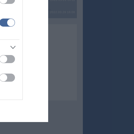
? Ide minden baromságot...
2022.03.29 16:06