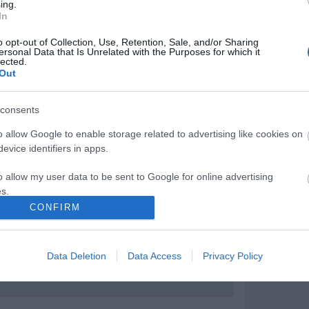
z kérdésére? Kapaszkodjanak meg: "
Ugyan hivatalosan
ing.
tték be, de biztos vagyok benne, hogy hamarosan
In
Mit szólsz
o opt-out of Collection, Use, Retention, Sale, and/or Sharing
ersonal Data that Is Unrelated with the Purposes for which it
 nézők nem adták össze Másával az
lected.
ben, különben most főhetne Alekosz feje!
Out
consents
o allow Google to enable storage related to advertising like cookies on
evice identifiers in apps.
írások:
o allow my user data to be sent to Google for online advertising
 Csenge és Peti "házasodott", Alekosz kétszer
s.
CONFIRM
 a végére felmelegítené Alekoszt?
to allow Google to send me personalized advertising.
lettek Alekosz vacsorájától az összeesküvők
o allow Google to enable storage related to analytics like cookies on
Data Deletion
Data Access
Privacy Policy
kosznak: "Nem is ismersz, te p.cs!"
evice identifiers in apps.
o allow Google to enable storage related to functionality of the website