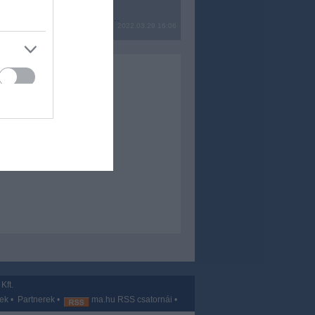
? Ide minden baromságot...
2022.03.29 16:06
Kft.
vek
•
Partnerek
•
ma.hu RSS csatornái
•