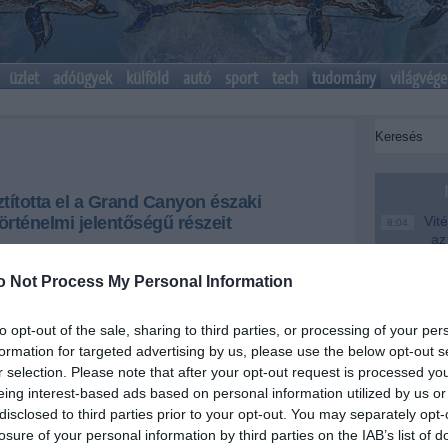
üzlet
adóügyek
külföld
autó
sport
tech
tudomány
világvége
tította el a Grand Canyon északi
rténelmi jelentőségű részeit
Vité
8:04
az
s a környező tucatnyi épületet is.
fe
o Not Process My Personal Information
Saj
22:22
+
-
er
to opt-out of the sale, sharing to third parties, or processing of your per
Más
20:20
formation for targeted advertising by us, please use the below opt-out s
otta el a Grand Canyon északi peremének történelmi
em
staházát és a környező tucatnyi épületet - közölték a
r selection. Please note that after your opt-out request is processed y
le
hétfőn.
eing interest-based ads based on personal information utilized by us or
A M
18:19
disclosed to third parties prior to your opt-out. You may separately opt-
Lodge elnevezésű épületegyüttest a hétvégén érte
Ev
losure of your personal information by third parties on the IAB’s list of
úlius 4-én keletkezett erdőtűz, amelyet a tűzoltók