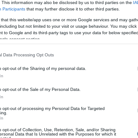
. This information may also be disclosed by us to third parties on the
IA
Meg
k megfékezni.
16:21
Participants
that may further disclose it to other third parties.
Úja
14:26
and Canyon Nemzeti Park főigazgatója elmondta,
mi
 that this website/app uses one or more Google services and may gath
en senki nem sérült meg, ugyanakkor az 1927-28-
aház, valamint mintegy 50 további szállásként és
including but not limited to your visit or usage behaviour. You may click 
Viz
12:56
 épület a lángok martaléka lett.
 to Google and its third-party tags to use your data for below specifi
a 
ogle consent section.
ki
tványosság északi részén még július 4-én villámcsapás
 meg a növényzet, a lángok terjedésének a hétvégén
alacsony páratartalom kedvezett, és így érte el a
l Data Processing Opt Outs
Nem is ol
o opt-out of the Sharing of my personal data.
Canyon érintett részén két helyen égett az erdő, az
a Grand Canyon Lodge épületeit is felemésztette,
In
csaknem 21 négyzetkilométeren égett, valamint egy
ol a hivatalos közlés szerint 160 négyzetkilométer
o opt-out of the Sale of my Personal Data.
Tanár Úr gy
In
izona állam kormányzója szövetségi vizsgálatot
AZ IGAZ
to opt-out of processing my Personal Data for Targeted
parkszolgálat felelősségét firtatta az erdőtűz oltásának
ing.
e miatt.
In
JólVanna
 a Grand Canyon északi peremét az év hátralévő
o opt-out of Collection, Use, Retention, Sale, and/or Sharing
ták a látogatók elől. A térség a raftingtúrákat
Porvihar
ersonal Data that Is Unrelated with the Purposes for which it
n népszerű, ugyanakkor nem tartozik a kanyon