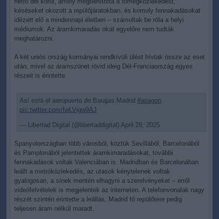
hétfő dél körül, amely megbénította a tömegközlekedést,
késéseket okozott a repülőjáratokban, és komoly fennakadásokat
idézett elő a mindennapi életben – számoltak be róla a helyi
médiumok. Az áramkimaradás okát egyelőre nem tudták
meghatározni.
A két uniós ország kormányai rendkívüli ülést hívtak össze az eset
után, mivel az áramszünet rövid ideig Dél-Franciaország egyes
részeit is érintette.
Así está el aeropuerto de Barajas Madrid
#apagon
pic.twitter.com/fwLVigw9AJ
— Libertad Digital (@libertaddigital)
April 28, 2025
Spanyolországban több városból, köztük Sevillából, Barcelonából
és Pamplonából jelentettek áramkimaradásokat, további
fennakadások voltak Valenciában is. Madridban és Barcelonában
leállt a metróközlekedés, az utasok kénytelenek voltak
gyalogosan, a sínek mentén elhagyni a szerelvényeket – erről
videófelvételek is megjelentek az interneten. A telefonvonalak nagy
részét szintén érintette a leállás, Madrid fő repülőtere pedig
teljesen áram nélkül maradt.