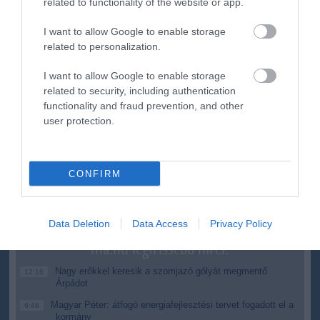
related to functionality of the website or app.
I want to allow Google to enable storage
related to personalization.
Figyelem! A cikkhez hozzáfűzött hozzászólások nem a
ma.hu
I want to allow Google to enable storage
network nézeteit tükrözik. A szerkesztőség mindössze a hírek
related to security, including authentication
publikációjával foglalkozik, a kommenteket nem tudja befolyásolni
functionality and fraud prevention, and other
- azok az olvasók személyes véleményét tartalmazzák.
user protection.
Kérjük, kulturáltan, mások személyiségi jogainak és jó hírnevének
tiszteletben tartásával kommenteljenek!
CONFIRM
Data Deletion
Data Access
Privacy Policy
ma.hu legfrissebb hírei:
Nagy erőkkel keresik a szomjazó gólyát megmentő
12:16
Árpádot
Magyar Péter: átfogó energiafejlesztési tervet fogadott el a
6:48
kormány