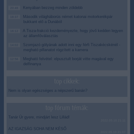
Kenyában bezzeg minden zöldebb
20:46
Második világháborús német katonai motorkerékpár
18:37
bukkant elő a Dunából
A Tisza-frakció kezdeményezte, hogy jövő kedden legyen
16:12
az államfőválasztás
Szomjazó gólyának adott inni egy férfi Tiszakécskénél -
14:02
megható pillanatot rögzített a kamera
Megható felvétel: elpusztult borját vitte magával egy
12:56
delfinanya
top cikkek:
Nem is olyan egészséges a népszerű banán?
top fórum témák:
Tanár Úr gyere, mindjárt lesz Lillád!
2022.05.10 21:11
AZ IGAZSÁG SOHA NEM KÉSŐ
2022.05.10 21:07