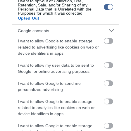
I want to opt-out of Collection, Use,
de energía eléctrica.
Retention, Sale, and/or Sharing of my
El metro de Madrid dejó de funcionar a raíz del apagon en toda
Personal Data that Is Unrelated with the
España y aún no se sabe el motivo del corte
Purposes for which it was collected.
pic.twitter.com/75FeATUVbI
Opted Out
— TuiteroSismico𝕏 (@TuiteroSismico)
April 28, 2025
Google consents
I want to allow Google to enable storage
related to advertising like cookies on web or
device identifiers in apps.
I want to allow my user data to be sent to
Google for online advertising purposes.
I want to allow Google to send me
personalized advertising.
I want to allow Google to enable storage
related to analytics like cookies on web or
device identifiers in apps.
I want to allow Google to enable storage