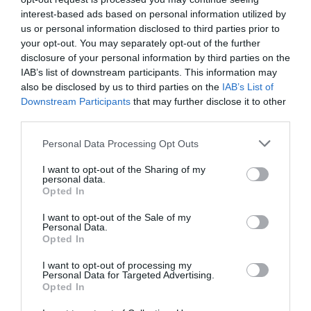
Sánchez spanyol miniszterelnököt, hogy szükség esetén rendelje
interest-based ads based on personal information utilized by
el a hadsereg bevetését a rend fenntartása érdekében. „Kérjük a
us or personal information disclosed to third parties prior to
nemzeti kormányt, hogy aktiválja a 3-as szintű
your opt-out. You may separately opt-out of the further
vészforgatókönyvet, amely lehetővé teszi a hadsereg
disclosure of your personal information by third parties on the
közreműködését a rend helyreállításában” – mondta.
IAB’s list of downstream participants. This information may
also be disclosed by us to third parties on the
IAB’s List of
🔴
#DIRECTO
| "Lo más probable es que se trate de un
Downstream Participants
that may further disclose it to other
ciberataque"
https://t.co/Kpd5tCd6iP
third parties.
— Libertad Digital (@libertaddigital)
April 28, 2025
Please note that this website/app uses one or more Google
Personal Data Processing Opt Outs
services and may gather and store information including but
Pedro Sánchez vészhelyzeti látogatást tett a Red Eléctrica
not limited to your visit or usage behaviour. You may click to
I want to opt-out of the Sharing of my
országos hálózatüzemeltető központjában, ahol a szakemberek
personal data.
grant or deny consent to Google and its third-party tags to
igyekeznek feltárni az áramszünet eredetét és a lehető
Opted In
leggyorsabb megoldást találni.
use your data for below specified purposes in below Google
consent section.
I want to opt-out of the Sale of my
Eduardo Prieto, a Red Eléctrica vezérigazgatója
Personal Data.
sajtótájékoztatóján elmondta: a teljes áramszolgáltatás
Opted In
helyreállítása várhatóan hat-tíz órát vehet igénybe.
I want to opt-out of processing my
Personal Data for Targeted Advertising.
Opted In
España sufre un apagón masivo.
En Francia y Portugal también se reportaron cortes inesperados