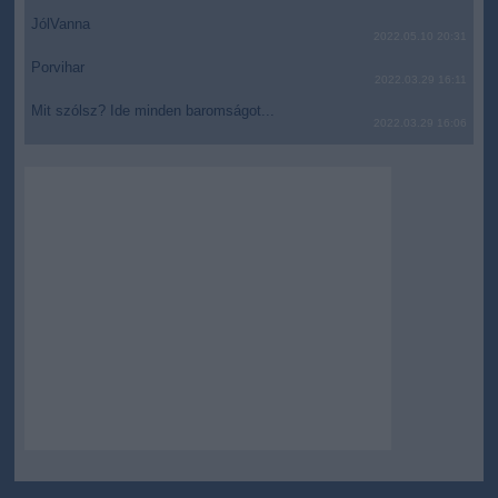
JólVanna
2022.05.10 20:31
Porvihar
2022.03.29 16:11
Mit szólsz? Ide minden baromságot...
2022.03.29 16:06