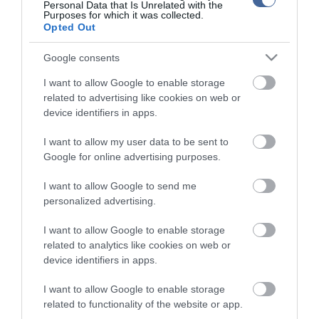
Personal Data that Is Unrelated with the
tartalmazzák.
Purposes for which it was collected.
Opted Out
Kérjük, kulturáltan, mások személyiségi jogainak és jó hírnevének tiszteletben
tartásával kommenteljenek!
Google consents
I want to allow Google to enable storage
related to advertising like cookies on web or
device identifiers in apps.
ma.hu legfrissebb hírei:
I want to allow my user data to be sent to
Google for online advertising purposes.
Saját életét is kockára tette a magyar erdész, hogy
22:22
megállítsa a tüzet
I want to allow Google to send me
Második világháborús MG-42 géppuskát emeltek ki a
20:20
personalized advertising.
Dunából - a rendőrség lefoglalta
A Miniszterelnökség felmondta a Lounge Eventtel kötött
18:19
I want to allow Google to enable storage
keretszerződését
related to analytics like cookies on web or
Megérkezett az eső a Duna vízgyűjtőjére
16:21
device identifiers in apps.
Újabb két gyanúsítottat fogtak el a 600 milliós
14:26
I want to allow Google to enable storage
ingatlanmaffia ügyében
related to functionality of the website or app.
Vizes Eb - Megvan az első magyar arany, a nyíltvízi úszó
12:56