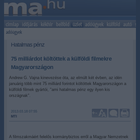
címlap
időjárás
kékhír
belföld
üzlet
adóügyek
külföld
autó
sp
adóügyek
Hatalmas pénz
75 milliárdot költöttek a külföldi filmekre
Magyarországon
Andrew G. Vajna kinevezése óta, az elmúlt két évben, az idén
januárig több mint 75 milliárd forintot költöttek Magyarországon a
külföldi filmek gyártói, "ami hatalmas pénz egy ilyen kis
országnak".
2013.03.18 07:55
+
-
MTI
A filmszakmáért felelős kormánybiztos erről a Magyar Nemzetnek