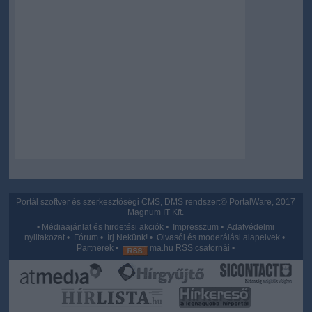
Portál szoftver és szerkesztőségi CMS, DMS rendszer:© PortalWare, 2017
Magnum IT Kft.
•
Médiaajánlat és hirdetési akciók
•
Impresszum
•
Adatvédelmi
nyiltakozat
•
Fórum
•
Írj Nekünk!
•
Olvasói és moderálási alapelvek
•
Partnerek
•
ma.hu RSS csatornái
•