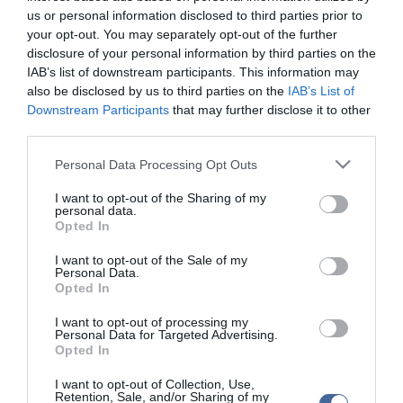
mondani: nekünk nem az a célunk, hogy az év végére minden
us or personal information disclosed to third parties prior to
pénzt elköltsünk, hanem hogy az adott évben a legjobb terveket
your opt-out. You may separately opt-out of the further
kiválasszuk, és azok elkészültéhez hozzá tudjunk járulni" -
disclosure of your personal information by third parties on the
jelentette ki.
IAB’s list of downstream participants. This information may
also be disclosed by us to third parties on the
IAB’s List of
Downstream Participants
that may further disclose it to other
third parties.
Please note that this website/app uses one or more Google
Personal Data Processing Opt Outs
Kapcsolódó írások:
services and may gather and store information including but
not limited to your visit or usage behaviour. You may click to
I want to opt-out of the Sharing of my
personal data.
Vajna: az alkotók megnyugodhatnak - a magyar film
grant or deny consent to Google and its third-party tags to
Opted In
egészséges!
use your data for below specified purposes in below Google
consent section.
Módosították Andrew G. Vajna kinevezését
I want to opt-out of the Sale of my
Personal Data.
Opted In
Andy Vajna: "sínre raktuk a filmszakmát"
Havas Ágnes a Magyar Nemzeti Filmalap vezetője - egyelőre
I want to opt-out of processing my
Personal Data for Targeted Advertising.
Opted In
Figyelem! A cikkhez hozzáfűzött hozzászólások nem a
ma.hu
network nézeteit
I want to opt-out of Collection, Use,
tükrözik. A szerkesztőség mindössze a hírek publikációjával foglalkozik, a
Retention, Sale, and/or Sharing of my
kommenteket nem tudja befolyásolni - azok az olvasók személyes véleményét