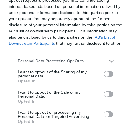
opt-out request is processed you may continue seeing
piaci árfolyamon történő hiteltörlesztés és a gyűjtőszámlahitel
interest-based ads based on personal information utilized by
részleteinek együttes fizetésével. A gyűjtőszámlahitel után
us or personal information disclosed to third parties prior to
fizetendő törlesztőrészlet mértékét ugyanis a hitelt nyújtó pénzügyi
your opt-out. You may separately opt-out of the further
intézmény úgy köteles megállapítani, hogy a gyűjtőszámlahitel
disclosure of your personal information by third parties on the
után fizetendő törlesztőrészlet ne haladja meg a rögzítés periódusa
IAB’s list of downstream participants. This information may
alatt fizetett utolsó törlesztőrészlet 15 százalékát.
also be disclosed by us to third parties on the
IAB’s List of
Downstream Participants
that may further disclose it to other
third parties.
Please note that this website/app uses one or more Google
Personal Data Processing Opt Outs
services and may gather and store information including but
Kapcsolódó írások:
not limited to your visit or usage behaviour. You may click to
I want to opt-out of the Sharing of my
personal data.
grant or deny consent to Google and its third-party tags to
Opted In
Meghosszabbítaná a közszféra állami támogatásának
use your data for below specified purposes in below Google
határidejét egy fideszes módosító
consent section.
I want to opt-out of the Sale of my
Árfolyamgát: vannak, akik már júniusban csökkentett
Personal Data.
törlesztőrészletet fizettek
Opted In
Árfolyamgát: ki mit térít és hogyan?
I want to opt-out of processing my
Personal Data for Targeted Advertising.
Új rendszerben működik az árfolyamgát
Opted In