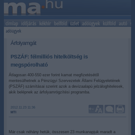
címlap
időjárás
kékhír
belföld
üzlet
adóügyek
külföld
autó
sp
adóügyek
Árfolyamgát
PSZÁF: félmilliós hitelköltség is
megspórolható
Átlagosan 400-550 ezer forint kamat megfizetésétől
mentesülhetnek a Pénzügyi Szervezetek Állami Felügyeletének
(PSZÁF) számításai szerint azok a devizaalapú jelzáloghitelesek,
akik belépnek az árfolyamrögzítési programba.
2012.11.23 11:36
+
-
MTI
Már csak néhány hetük, összesen 23 munkanapjuk maradt a