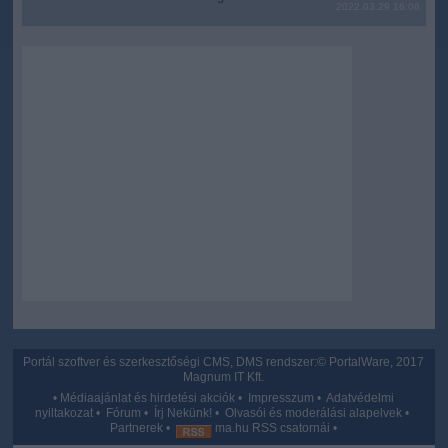
2022.03.29 16:06
Portál szoftver és szerkesztőségi CMS, DMS rendszer:© PortalWare, 2017
Magnum IT Kft.
•
Médiaajánlat és hirdetési akciók
•
Impresszum
•
Adatvédelmi
nyiltakozat
•
Fórum
•
Írj Nekünk!
•
Olvasói és moderálási alapelvek
•
Partnerek
•
ma.hu RSS csatornái
•