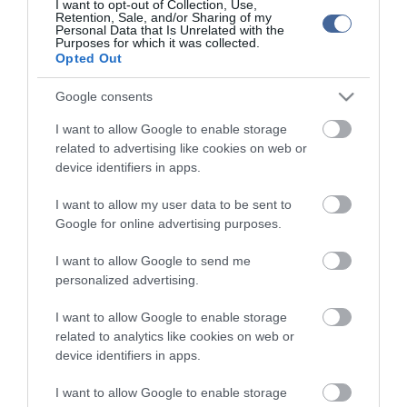
I want to opt-out of Collection, Use,
Retention, Sale, and/or Sharing of my
Figyelem! A cikkhez hozzáfűzött hozzászólások nem a
ma.hu
network nézeteit
Personal Data that Is Unrelated with the
tükrözik. A szerkesztőség mindössze a hírek publikációjával foglalkozik, a
Purposes for which it was collected.
kommenteket nem tudja befolyásolni - azok az olvasók személyes véleményét
Opted Out
tartalmazzák.
Kérjük, kulturáltan, mások személyiségi jogainak és jó hírnevének tiszteletben
Google consents
tartásával kommenteljenek!
I want to allow Google to enable storage
related to advertising like cookies on web or
device identifiers in apps.
I want to allow my user data to be sent to
ma.hu legfrissebb hírei:
Google for online advertising purposes.
Vitézy Dávid: 2,3 milliárd forint került vissza az államhoz
8:04
I want to allow Google to send me
egy útdíjrendszeres ügylet felülvizsgálata után
personalized advertising.
Saját életét is kockára tette a magyar erdész, hogy
22:22
megállítsa a tüzet
I want to allow Google to enable storage
related to analytics like cookies on web or
Második világháborús MG-42 géppuskát emeltek ki a
20:20
Dunából - a rendőrség lefoglalta
device identifiers in apps.
A Miniszterelnökség felmondta a Lounge Eventtel kötött
18:19
I want to allow Google to enable storage
keretszerződését