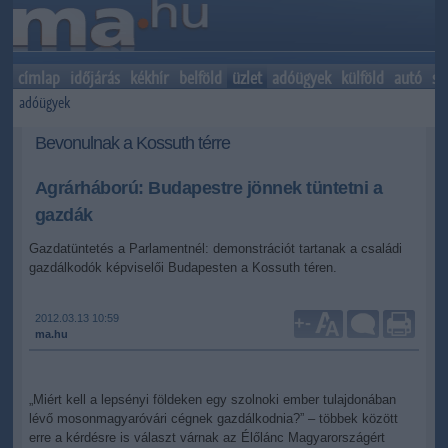
címlap
időjárás
kékhír
belföld
üzlet
adóügyek
külföld
autó
sp
adóügyek
Bevonulnak a Kossuth térre
Agrárháború: Budapestre jönnek tüntetni a
gazdák
Gazdatüntetés a Parlamentnél: demonstrációt tartanak a családi
gazdálkodók képviselői Budapesten a Kossuth téren.
2012.03.13 10:59
+
-
ma.hu
„Miért kell a lepsényi földeken egy szolnoki ember tulajdonában
lévő mosonmagyaróvári cégnek gazdálkodnia?” – többek között
erre a kérdésre is választ várnak az Élőlánc Magyarországért