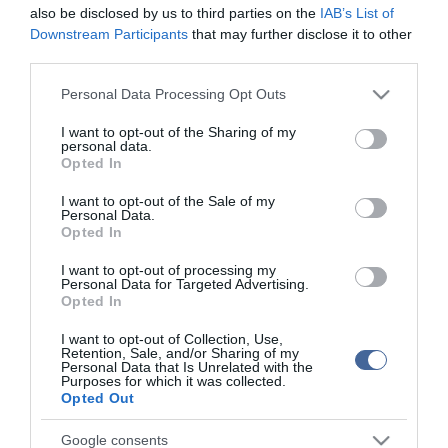
Kapcsolódó írások:
also be disclosed by us to third parties on the
IAB’s List of
Downstream Participants
that may further disclose it to other
Fidesz: bukott és korrupt politikusok a Kossuth téren
third parties.
Kiépülhet a Kárpát-medencei gazdasági tér
Please note that this website/app uses one or more Google
Personal Data Processing Opt Outs
services and may gather and store information including but
not limited to your visit or usage behaviour. You may click to
I want to opt-out of the Sharing of my
personal data.
Figyelem! A cikkhez hozzáfűzött hozzászólások nem a
ma.hu
network nézeteit
grant or deny consent to Google and its third-party tags to
Opted In
tükrözik. A szerkesztőség mindössze a hírek publikációjával foglalkozik, a
use your data for below specified purposes in below Google
kommenteket nem tudja befolyásolni - azok az olvasók személyes véleményét
consent section.
tartalmazzák.
I want to opt-out of the Sale of my
Personal Data.
Kérjük, kulturáltan, mások személyiségi jogainak és jó hírnevének tiszteletben
Opted In
tartásával kommenteljenek!
I want to opt-out of processing my
Personal Data for Targeted Advertising.
Opted In
I want to opt-out of Collection, Use,
Retention, Sale, and/or Sharing of my
ma.hu legfrissebb hírei:
Personal Data that Is Unrelated with the
Purposes for which it was collected.
Opted Out
Nagy erőkkel keresik a szomjazó gólyát megmentő
12:16
Árpádot
Google consents
Magyar Péter: átfogó energiafejlesztési tervet fogadott el a
6:48