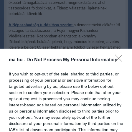
ökopárt támogatásával szervezett megmozduláson, ahol
tisztességes földpolitikát, a Fidesz választási ígéreteinek
betartását követelik.
A Népszabadság tudósítása szerint
a demonstrációt előkészítő
országos tanácskozáson, a Fejér megyei Kishantosi
Vidékfejlesztési Központban elhangzott: a kormány
földpolitikájának bukását jelenti, hogy március közepére, a vetés
idejére a beígért 65 ezer hektár állami földből 32 ezer hektárt még
meg sem hirdettek haszonbérletbe.
ma.hu -
Do Not Process My Personal Information
Az, hogy ennyi földnek nincs hivatalosan gazdája, szakmai és
vagyonkezelési szempontból egyaránt elfogadhatatlan. Az is
If you wish to opt-out of the sale, sharing to third parties, or
elfogadhatatlan, hogy a meghirdetett 33 ezer hektár nagy részét
processing of your personal or sensitive information for
nem bírálták el. Ahol pedig elbírálták – mint például a Váli-völgyben
targeted advertising by us, please use the below opt-out
–, ott helyi gazda csak „díszpintyként” nyert, a területek zömét
Fidesz-közeli nagygazdák és volt szocialista nagyüzemekből
section to confirm your selection. Please note that after your
alakult cégcsoportok nyerték el – állítja a Népszabadság.
opt-out request is processed you may continue seeing
interest-based ads based on personal information utilized by
us or personal information disclosed to third parties prior to
your opt-out. You may separately opt-out of the further
disclosure of your personal information by third parties on the
IAB’s list of downstream participants. This information may