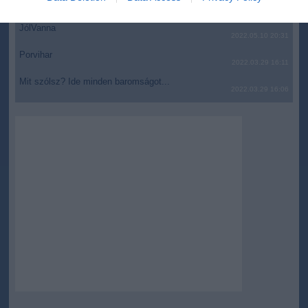
AZ IGAZSÁG SOHA NEM KÉSŐ
2022.05.10 21:07
related to security, including authentication
functionality and fraud prevention, and other
JólVanna
2022.05.10 20:31
user protection.
Porvihar
2022.03.29 16:11
Mit szólsz? Ide minden baromságot...
2022.03.29 16:06