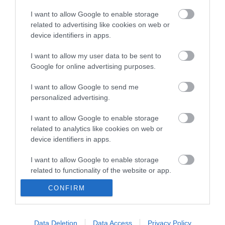
kormány
I want to allow Google to enable storage
Kenyában bezzeg minden zöldebb
20:46
related to advertising like cookies on web or
device identifiers in apps.
Második világháborús német katonai motorkerékpár
18:37
bukkant elő a Dunából
I want to allow my user data to be sent to
A Tisza-frakció kezdeményezte, hogy jövő kedden legyen
16:12
Google for online advertising purposes.
az államfőválasztás
Szomjazó gólyának adott inni egy férfi Tiszakécskénél -
14:02
I want to allow Google to send me
megható pillanatot rögzített a kamera
personalized advertising.
Megható felvétel: elpusztult borját vitte magával egy
12:56
delfinanya
I want to allow Google to enable storage
related to analytics like cookies on web or
device identifiers in apps.
top cikkek:
I want to allow Google to enable storage
Nem is olyan egészséges a népszerű banán?
related to functionality of the website or app.
top fórum témák:
CONFIRM
I want to allow Google to enable storage
related to personalization.
Tanár Úr gyere, mindjárt lesz Lillád!
2022.05.10 21:11
I want to allow Google to enable storage
Data Deletion
Data Access
Privacy Policy