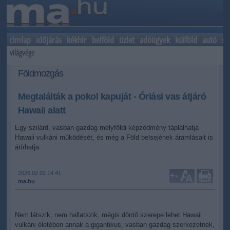
címlap
időjárás
kékhír
belföld
üzlet
adóügyek
külföld
autó
sp
világvége
Földmozgás
Megtalálták a pokol kapuját - Óriási vas átjáró
Hawaii alatt
Egy szilárd, vasban gazdag mélyföldi képződmény táplálhatja
Hawaii vulkáni működését, és még a Föld belsejének áramlásait is
átírhatja.
2026.02.02 14:41
+
-
ma.hu
Nem látszik, nem hallatszik, mégis döntő szerepe lehet Hawaii
vulkáni életében annak a gigantikus, vasban gazdag szerkezetnek,