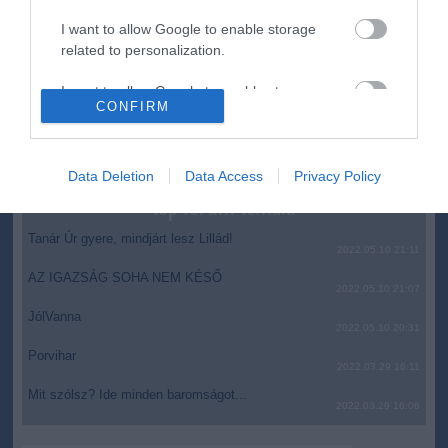
ingatlanmaffia ügyében
I want to allow Google to enable storage
Vizes Eb - Megvan az első magyar arany, a nyíltvízi úszó
12:56
related to personalization.
Betlehem Dávid nyerte a kieséses versenyt
I want to allow Google to enable storage
CONFIRM
related to security, including authentication
top cikkek:
functionality and fraud prevention, and other
Nem is olyan egészséges a népszerű banán?
user protection.
Data Deletion
Data Access
Privacy Policy
top fórum témák:
Tanár Úr gyere, mindjárt lesz Lillád!
2022.05.10 21:11
AZ IGAZSÁG SOHA NEM KÉSŐ
2022.05.10 21:07
JólVanna
2022.05.10 20:31
Porvihar
2022.03.29 16:11
Mit szólsz? Ide minden baromságot...
2022.03.29 16:06