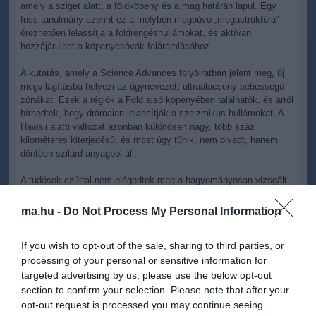
amely a sziget alatt, a földköpeny és a mag határán lapul. Egy
friss tanulmány szerint ez a mélyben megbúvó „megastruktúra”
érezhetően lelassítja a földrengéshullámokat, és aktívan
hozzájárulhat a köpenycsóvák feláramlásához.
A kutatás, amely a Science Advances folyóiratban jelent meg, új
megvilágításba helyezi az úgynevezett ultraalacsony sebességű
zónákat. Ezek a régiók a Föld alsó köpenyében találhatók, és arról
hírhedtek, hogy drámaian lelassítják a szeizmikus hullámokat. A
Hawaii alatti változat azonban különösen nagy, több száz
kilométeres kiterjedésű, és most úgy tűnik, nem olvadt, hanem
döntően szilárd anyagból áll.
A tudósok ezúttal nem elégedtek meg a hagyományosan vizsgált
S-hullámokkal, hanem P-hullámokat is bevontak az elemzésbe.
Több mint harminc év nagy erejű földrengéseinek adatait vizsgálva
ma.hu -
Do Not Process My Personal Information
azt találták, hogy a Hawaii alatti zónában az S- és P-hullámok
lassulásának aránya jóval alacsonyabb, mint az olvadt kőzeteknél
If you wish to opt-out of the sale, sharing to third parties, or
megszokott érték. Ez erősen arra utal, hogy itt nem egy
processing of your personal or sensitive information for
magmafolyam, hanem egy tömör, sűrű szerkezet rejtőzik.
targeted advertising by us, please use the below opt-out
Az ásványtani modellezés tovább szűkítette a lehetőségeket. A
section to confirm your selection. Please note that after your
legjobb magyarázat egy vasban gazdag, magnesiowüstit nevű
opt-out request is processed you may continue seeing
ásvány, amely képes pontosan olyan szeizmikus „aláírást”