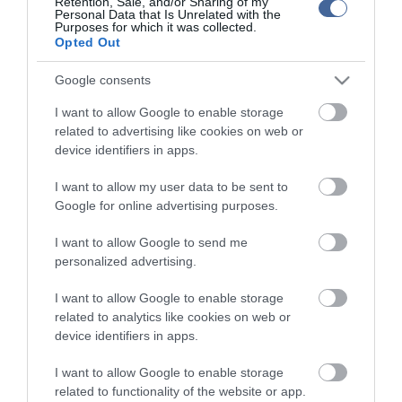
Retention, Sale, and/or Sharing of my
kommenteket nem tudja befolyásolni - azok az olvasók személyes véleményét
Personal Data that Is Unrelated with the
tartalmazzák.
Purposes for which it was collected.
Opted Out
Kérjük, kulturáltan, mások személyiségi jogainak és jó hírnevének tiszteletben
tartásával kommenteljenek!
Google consents
I want to allow Google to enable storage
related to advertising like cookies on web or
device identifiers in apps.
ma.hu legfrissebb hírei:
I want to allow my user data to be sent to
Vitézy Dávid: 2,3 milliárd forint került vissza az államhoz
Google for online advertising purposes.
8:04
egy útdíjrendszeres ügylet felülvizsgálata után
I want to allow Google to send me
Saját életét is kockára tette a magyar erdész, hogy
22:22
personalized advertising.
megállítsa a tüzet
Második világháborús MG-42 géppuskát emeltek ki a
20:20
I want to allow Google to enable storage
Dunából - a rendőrség lefoglalta
related to analytics like cookies on web or
A Miniszterelnökség felmondta a Lounge Eventtel kötött
18:19
device identifiers in apps.
keretszerződését
I want to allow Google to enable storage
Megérkezett az eső a Duna vízgyűjtőjére
16:21
related to functionality of the website or app.
Újabb két gyanúsítottat fogtak el a 600 milliós
14:26