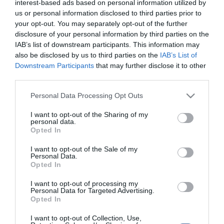
interest-based ads based on personal information utilized by
produkálni, amilyet a mérések mutatnak. Bár minimális olvadás
us or personal information disclosed to third parties prior to
nem zárható ki teljesen, az adatok szerint ez inkább kivétel, mint
your opt-out. You may separately opt-out of the further
szabály, és nem magyarázza jobban a jelenséget.
disclosure of your personal information by third parties on the
IAB’s list of downstream participants. This information may
A magas vastartalomnak azonban van egy másik, kevésbé
also be disclosed by us to third parties on the
IAB’s List of
látványos, de annál fontosabb következménye. Az ilyen anyag
kiváló elektromos és hővezető, ami azt jelenti, hogy ez a mélybeli
Downstream Participants
that may further disclose it to other
képződmény nemcsak elszenvedi a köpeny mozgásait, hanem
third parties.
aktívan alakítja is azokat. A kutatók szerint ez a szerkezet
Please note that this website/app uses one or more Google
segíthet fenntartani a hosszú távú köpenycsóva-feláramlást, amely
Personal Data Processing Opt Outs
Hawaii legendás vulkáni aktivitását táplálja.
services and may gather and store information including but
not limited to your visit or usage behaviour. You may click to
I want to opt-out of the Sharing of my
personal data.
Magyarán a Föld mélye nem passzív háttér, hanem aktív szereplő.
grant or deny consent to Google and its third-party tags to
Opted In
Ami Hawaii felszínén lávafolyamként jelenik meg, az több ezer
use your data for below specified purposes in below Google
kilométerrel lejjebb, egy vasban gazdag óriás „motorházteteje” alatt
consent section.
I want to opt-out of the Sale of my
dől el. És miközben mi csak a rengést érezzük, odalent a bolygó
Personal Data.
belső gépezete csendben, de kitartóan dolgozik.
Opted In
I want to opt-out of processing my
Personal Data for Targeted Advertising.
Opted In
Figyelem! A cikkhez hozzáfűzött hozzászólások nem a
ma.hu
network nézeteit
I want to opt-out of Collection, Use,
tükrözik. A szerkesztőség mindössze a hírek publikációjával foglalkozik, a