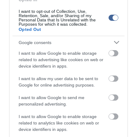
anélkül, hogy részeg állapotba kerüljenek.
I want to opt-out of Collection, Use,
Retention, Sale, and/or Sharing of my
Personal Data that Is Unrelated with the
Purposes for which it was collected.
Opted Out
Figyelem! A cikkhez hozzáfűzött hozzászólások nem a
ma.hu
network nézeteit
tükrözik. A szerkesztőség mindössze a hírek publikációjával foglalkozik, a
Google consents
kommenteket nem tudja befolyásolni - azok az olvasók személyes véleményét
tartalmazzák.
I want to allow Google to enable storage
Kérjük, kulturáltan, mások személyiségi jogainak és jó hírnevének tiszteletben
related to advertising like cookies on web or
tartásával kommenteljenek!
device identifiers in apps.
I want to allow my user data to be sent to
Google for online advertising purposes.
I want to allow Google to send me
ma.hu legfrissebb hírei:
personalized advertising.
Vitézy Dávid: 2,3 milliárd forint került vissza az államhoz
8:04
I want to allow Google to enable storage
egy útdíjrendszeres ügylet felülvizsgálata után
related to analytics like cookies on web or
Saját életét is kockára tette a magyar erdész, hogy
22:22
device identifiers in apps.
megállítsa a tüzet