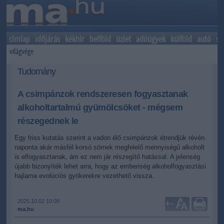
címlap
időjárás
kékhír
belföld
üzlet
adóügyek
külföld
autó
sp
világvége
Tudomány
A csimpánzok rendszeresen fogyasztanak
alkoholtartalmú gyümölcsöket - mégsem
részegednek le
Egy friss kutatás szerint a vadon élő csimpánzok étrendjük révén
naponta akár másfél korsó sörnek megfelelő mennyiségű alkoholt
is elfogyasztanak, ám ez nem jár részegítő hatással. A jelenség
újabb bizonyíték lehet arra, hogy az emberiség alkoholfogyasztási
hajlama evolúciós gyökerekre vezethető vissza.
2025.10.02 10:09
+
-
ma.hu