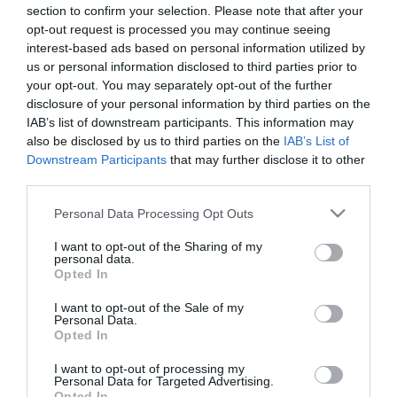
A mostani kutatás során a tudósok több éven át követték a két
section to confirm your selection. Please note that after your
csimpánzpopuláció viselkedését, és 499 gyümölcsmintát
opt-out request is processed you may continue seeing
elemeztek különböző fajokból. A vizsgálatok kimutatták, hogy a
interest-based ads based on personal information utilized by
gyümölcsök átlagos alkoholtartalma 0,31–0,32 százalék volt,
us or personal information disclosed to third parties prior to
vagyis egy-egy falatban kimutatható mennyiségű etanol rejtőzött.
your opt-out. You may separately opt-out of the further
Ez alapján számították ki a napi átlagos alkoholfogyasztást.
disclosure of your personal information by third parties on the
IAB’s list of downstream participants. This information may
A kutatás jelentősége abban áll, hogy közelebb visz a kérdéshez,
miért alakult ki az embernél az alkohol iránti vonzalom. A
also be disclosed by us to third parties on the
IAB’s List of
tanulmányhoz nem kapcsolódó Matthew Carrigan molekuláris
Downstream Participants
that may further disclose it to other
biológus szerint a megállapítások ugyan nem teljesen váratlanok,
third parties.
de izgalmasak, mert új irányt adhatnak az emberi alkoholhasználat
és függőség evolúciós hátterének feltárásához. Hozzátette
Please note that this website/app uses one or more Google
Personal Data Processing Opt Outs
ugyanakkor, hogy az adatokban nagy a bizonytalanság, hiszen a
services and may gather and store information including but
csimpánzok napi alkoholfogyasztása akár négyszeres eltérést is
not limited to your visit or usage behaviour. You may click to
I want to opt-out of the Sharing of my
mutathatott a mért átlaghoz képest.
personal data.
grant or deny consent to Google and its third-party tags to
Opted In
use your data for below specified purposes in below Google
A következő kutatási lépés annak feltárása lehet, hogy a
consent section.
I want to opt-out of the Sale of my
csimpánzok tudatosan választják-e a különböző erjedési fokú
Personal Data.
gyümölcsöket, vagy véletlenszerűen jutnak hozzá az alkoholhoz. A
Opted In
tudósok egyetértenek abban, hogy a főemlősök és az emberek
közös múltjában az etanol elsősorban kalóriaforrást jelentett, nem
I want to opt-out of processing my
pedig tudatmódosító szert. Ahogyan Carrigan fogalmazott: az
Personal Data for Targeted Advertising.
evolúció célja az volt, hogy az élőlények energiához jussanak
Opted In