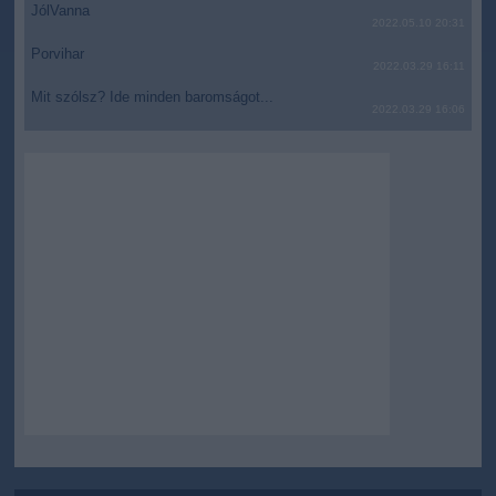
JólVanna
2022.05.10 20:31
Porvihar
2022.03.29 16:11
Mit szólsz? Ide minden baromságot...
2022.03.29 16:06