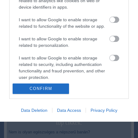
related to analytics like cookies on web or
ma.hu legfrissebb hírei:
device identifiers in apps.
Nagy erőkkel keresik a szomjazó gólyát megmentő
12:16
I want to allow Google to enable storage
Árpádot
related to functionality of the website or app.
Magyar Péter: átfogó energiafejlesztési tervet fogadott el a
6:48
kormány
I want to allow Google to enable storage
related to personalization.
Kenyában bezzeg minden zöldebb
20:46
Második világháborús német katonai motorkerékpár
18:37
I want to allow Google to enable storage
bukkant elő a Dunából
related to security, including authentication
A Tisza-frakció kezdeményezte, hogy jövő kedden legyen
functionality and fraud prevention, and other
16:12
az államfőválasztás
user protection.
Szomjazó gólyának adott inni egy férfi Tiszakécskénél -
14:02
CONFIRM
megható pillanatot rögzített a kamera
Megható felvétel: elpusztult borját vitte magával egy
12:56
delfinanya
Data Deletion
Data Access
Privacy Policy
top cikkek:
Nem is olyan egészséges a népszerű banán?