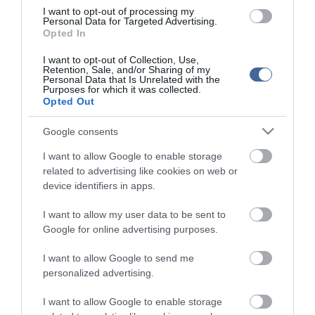
I want to opt-out of processing my
vizsgálatára a Jeruzsálemben és környékén található
Personal Data for Targeted Advertising.
barlangokban, valamint talajlerakódások elemzésére a Holt-tenger
Opted In
térségében.
I want to opt-out of Collection, Use,
"A különféle adatsorok arra utalnak, hogy a környezeti
Retention, Sale, and/or Sharing of my
Personal Data that Is Unrelated with the
katasztrófákat nem az ember okozta például szándékos égetéssel,
Purposes for which it was collected.
hanem éghajlati változás eredményei voltak" — áll a tanulmány
Opted Out
következtetésében.
Google consents
I want to allow Google to enable storage
related to advertising like cookies on web or
Figyelem! A cikkhez hozzáfűzött hozzászólások nem a
ma.hu
network nézeteit
device identifiers in apps.
tükrözik. A szerkesztőség mindössze a hírek publikációjával foglalkozik, a
kommenteket nem tudja befolyásolni - azok az olvasók személyes véleményét
tartalmazzák.
I want to allow my user data to be sent to
Google for online advertising purposes.
Kérjük, kulturáltan, mások személyiségi jogainak és jó hírnevének tiszteletben
tartásával kommenteljenek!
I want to allow Google to send me
personalized advertising.
I want to allow Google to enable storage