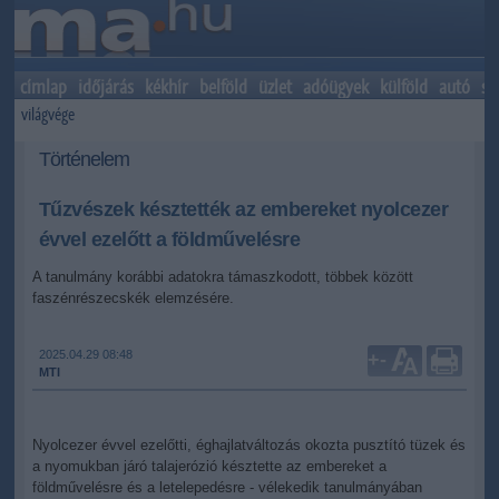
címlap
időjárás
kékhír
belföld
üzlet
adóügyek
külföld
autó
sp
világvége
Történelem
Tűzvészek késztették az embereket nyolcezer
évvel ezelőtt a földművelésre
A tanulmány korábbi adatokra támaszkodott, többek között
faszénrészecskék elemzésére.
2025.04.29 08:48
+
-
MTI
Nyolcezer évvel ezelőtti, éghajlatváltozás okozta pusztító tüzek és
a nyomukban járó talajerózió késztette az embereket a
földművelésre és a letelepedésre - vélekedik tanulmányában