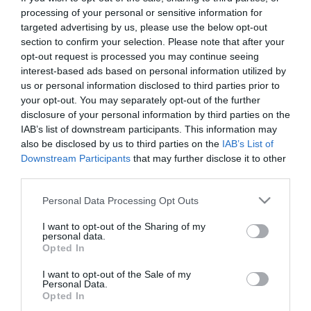
processing of your personal or sensitive information for
Ennek az üledékes talajnak az elhelyezkedése egybeesik a
targeted advertising by us, please use the below opt-out
korszak néhány legnagyobb neolitikus településével, ilyen volt a
section to confirm your selection. Please note that after your
többi között a Jordán-völgy déli részén Jerikó vagy Gilgal.
opt-out request is processed you may continue seeing
interest-based ads based on personal information utilized by
A dombvidékeken is ott találtak nagy településeket a neolitikum
us or personal information disclosed to third parties prior to
(újkőkorszak), a letelepedés korából, ahol vastag üledékréteg
your opt-out. You may separately opt-out of the further
halmozódott fel, ilyen a Jeruzsálemtől nyugatra fekvő Motza.
disclosure of your personal information by third parties on the
IAB’s list of downstream participants. This information may
A tanulmányban Frumkin a tüzek okaként kizárta a vulkáni
tevékenységet, és amellett érvel, hogy valószínűtlen, hogy az
also be disclosed by us to third parties on the
IAB’s List of
emberek lettek volna felelősek ekkora léptékű tűzvészekért.
Downstream Participants
that may further disclose it to other
third parties.
A feltételezések szerint ez a térség volt a világ egyik első olyan
része, ahol az emberek körülbelül nyolcezer éve földművelésbe
Please note that this website/app uses one or more Google
Personal Data Processing Opt Outs
kezdtek, és áttértek a letelepedett életmódra.
services and may gather and store information including but
"Ez nem fokozatos kulturális változás volt, hanem válasz a
not limited to your visit or usage behaviour. You may click to
I want to opt-out of the Sharing of my
környezetük összeomlására. A mezőgazdaság és a letelepedés
personal data.
grant or deny consent to Google and its third-party tags to
valószínűleg a szükségszerűség, s nem pusztán az újítás
Opted In
use your data for below specified purposes in below Google
következménye volt" - írja Frumkin.
consent section.
I want to opt-out of the Sale of my
Personal Data.
A tanulmány korábbi adatokra támaszkodott, a többi között
Opted In
faszénrészecskék (a tűzesetek történetére utaló nyomok)
elemzésére az észak-izraeli Hula-tónál, ásványi képződmények