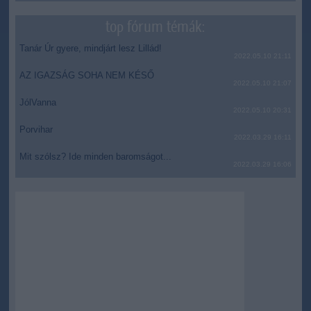
top fórum témák:
Tanár Úr gyere, mindjárt lesz Lillád!
2022.05.10 21:11
AZ IGAZSÁG SOHA NEM KÉSŐ
2022.05.10 21:07
JólVanna
2022.05.10 20:31
Porvihar
2022.03.29 16:11
Mit szólsz? Ide minden baromságot...
2022.03.29 16:06