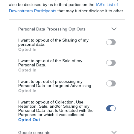
Kapcsolódó írások:
also be disclosed by us to third parties on the
IAB’s List of
Downstream Participants
that may further disclose it to other
Ismét vezető szerepre tör a Ferencváros
third parties.
Kiket szerződtet a Ferencváros?
Please note that this website/app uses one or more Google
Personal Data Processing Opt Outs
services and may gather and store information including but
not limited to your visit or usage behaviour. You may click to
I want to opt-out of the Sharing of my
Figyelem! A cikkhez hozzáfűzött hozzászólások nem a
ma.hu
personal data.
grant or deny consent to Google and its third-party tags to
network nézeteit tükrözik. A szerkesztőség mindössze a hírek
Opted In
use your data for below specified purposes in below Google
publikációjával foglalkozik, a kommenteket nem tudja befolyásolni
consent section.
- azok az olvasók személyes véleményét tartalmazzák.
I want to opt-out of the Sale of my
Personal Data.
Kérjük, kulturáltan, mások személyiségi jogainak és jó hírnevének
Opted In
tiszteletben tartásával kommenteljenek!
I want to opt-out of processing my
Personal Data for Targeted Advertising.
Opted In
I want to opt-out of Collection, Use,
Retention, Sale, and/or Sharing of my
Personal Data that Is Unrelated with the
Purposes for which it was collected.
ma.hu legfrissebb hírei:
Opted Out
22:22
Saját életét is kockára tette a magyar erdész, hogy
megállítsa a tüzet
Google consents