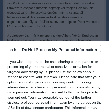
sérültünk, ami óvatosságra intett"
- mondta a Keleti csoportban
listavezető csapat csütörtöki sajtótájékoztatóján Davison, aki
elégedett az új játékosokkal éppúgy, mint a csapat téli
felkészülésével. A szakember tájékoztatása szerint az
augusztusban súlyos sérülést szenvedett Lipcsei Péter várhatóan
két-három hét múlva térhet vissza.
A sajtóesemény másik apropója a klub Albert Flórián Stadionban
található új boltjának megnyitója volt. Ez az első olyan üzlet,
amely teljesen a Ferencváros tulajdonában van.
ma.hu -
Do Not Process My Personal Information
Berki Krisztián, az FTC Zrt. vezérigazgatója a villanyvilágítással
napokban felmerült problémával kapcsolatban elmondta, a
If you wish to opt-out of the sale, sharing to third parties, or
szokásos szezon előtti karbantartási munkák során derült ki, hogy
processing of your personal or sensitive information for
gyenge a teljesítménye a világítótesteknek a stadionban, s a
targeted advertising by us, please use the below opt-out
problémát valószínűleg az április 16-ra tervezett Bőcs elleni
section to confirm your selection. Please note that after your
bajnoki rangadóig nem sikerül megoldani. Ezért az FTC kérte az
MLSZ-t, hogy a 19 órára kiírt mérkőzés időpontját módosítsa.
opt-out request is processed you may continue seeing
interest-based ads based on personal information utilized by
us or personal information disclosed to third parties prior to
your opt-out. You may separately opt-out of the further
disclosure of your personal information by third parties on the
IAB’s list of downstream participants. This information may