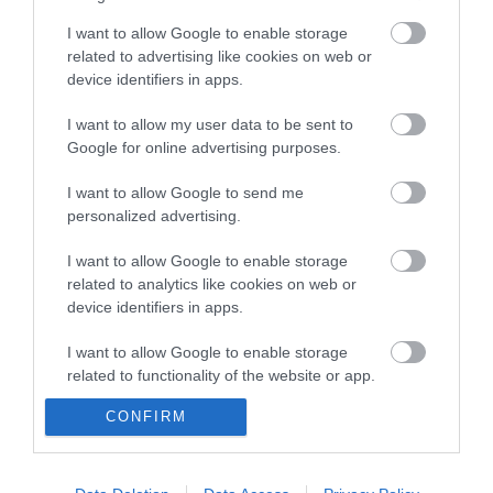
20:20
Második világháborús MG-42 géppuskát emeltek ki a
I want to allow Google to enable storage
Dunából - a rendőrség lefoglalta
related to advertising like cookies on web or
18:19
A Miniszterelnökség felmondta a Lounge Eventtel kötött
device identifiers in apps.
keretszerződését
I want to allow my user data to be sent to
16:21
Megérkezett az eső a Duna vízgyűjtőjére
Google for online advertising purposes.
14:26
Újabb két gyanúsítottat fogtak el a 600 milliós
ingatlanmaffia ügyében
I want to allow Google to send me
12:56
Vizes Eb - Megvan az első magyar arany, a nyíltvízi úszó
personalized advertising.
Betlehem Dávid nyerte a kieséses versenyt
I want to allow Google to enable storage
11:15
Magyar Péter: Tízéves mélypontra csökkent az infláció
related to analytics like cookies on web or
device identifiers in apps.
top cikkek:
I want to allow Google to enable storage
Nem is olyan egészséges a népszerű banán?
related to functionality of the website or app.
CONFIRM
top fórum témák:
I want to allow Google to enable storage
related to personalization.
Tanár Úr gyere, mindjárt lesz Lillád!
2022.05.10 21:11
I want to allow Google to enable storage