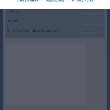
Data Deletion
Data Access
Privacy Policy
AZ IGAZSÁG SOHA NEM KÉSŐ
related to security, including authentication
2022.05.10 21:07
functionality and fraud prevention, and other
JólVanna
user protection.
2022.05.10 20:31
Porvihar
2022.03.29 16:11
Mit szólsz? Ide minden baromságot...
2022.03.29 16:06