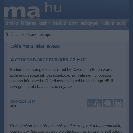
címlap
időjárás
kékhír
belföld
üzlet
adóügyek
külföld
autó
sp
f1mánia
truckrace
olimpia
Cél a makulátlan tavasz
A csúcson akar maradni az FTC
Minden meccsen győzni akar Bobby Davison, a Ferencváros
labdarúgócsapatának vezetőedzője, aki valamennyi poszton
legalább két bevethető játékossal vág neki a labdarúgó NB II
hétvégén rajtoló tavaszi szezonjának.
2009.03.05 13:57
+
-
MTI
"Öt új játékos érkezett hozzánk a télen, s ugyan többen mondják,
hogy túl sok futballista van a keretünkben, az ősszel is volt kilenc