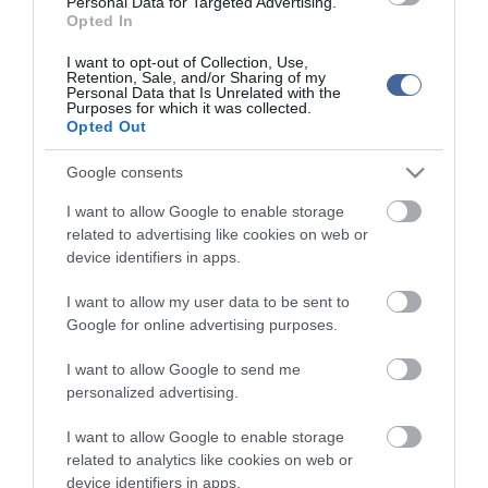
Personal Data for Targeted Advertising.
Opted In
Késnek Vác felé a vonatok
I want to opt-out of Collection, Use,
Az MTK simán legyőzte Vácon az Egert
Retention, Sale, and/or Sharing of my
Personal Data that Is Unrelated with the
Távozott a váci női kézicsapat vezetőedzője
Purposes for which it was collected.
Opted Out
Figyelem! A cikkhez hozzáfűzött hozzászólások nem a
ma.hu
Google consents
network nézeteit tükrözik. A szerkesztőség mindössze a hírek
publikációjával foglalkozik, a kommenteket nem tudja befolyásolni
I want to allow Google to enable storage
- azok az olvasók személyes véleményét tartalmazzák.
related to advertising like cookies on web or
Kérjük, kulturáltan, mások személyiségi jogainak és jó hírnevének
device identifiers in apps.
tiszteletben tartásával kommenteljenek!
I want to allow my user data to be sent to
Google for online advertising purposes.
I want to allow Google to send me
personalized advertising.
ma.hu legfrissebb hírei:
I want to allow Google to enable storage
related to analytics like cookies on web or
12:16
Nagy erőkkel keresik a szomjazó gólyát megmentő
Árpádot
device identifiers in apps.