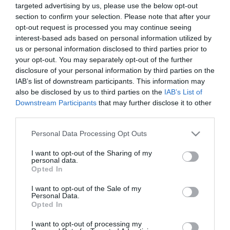
A bizottság jogi és pénzügyi szabálytalanságokat is megállapított a
targeted advertising by us, please use the below opt-out
február 20-án indított vizsgálata során.
section to confirm your selection. Please note that after your
opt-out request is processed you may continue seeing
A Dunakanyar-Vác játékosai február 23-án, a Videoton elleni
interest-based ads based on personal information utilized by
Magyar Kupa-negyeddöntő első mérkőzésén nem léptek pályára,
us or personal information disclosed to third parties prior to
mivel állításuk szerint Héger József tulajdonostól az ősz folyamán
your opt-out. You may separately opt-out of the further
nem kaptak fizetést, de még felszerelést sem. Később a
fehérváriak elleni visszavágóra, illetve az első három bajnoki
disclosure of your personal information by third parties on the
mérkőzésre sem állt ki a gárda. Aztán Orosházán már pályára
IAB’s list of downstream participants. This information may
lépett az együttes, s ezt később is megtette volna a Debrecen
also be disclosed by us to third parties on the
IAB’s List of
második csapata ellen, ám akkor a váci stadion zárva volt.
Downstream Participants
that may further disclose it to other
third parties.
Az ügy hátterében tulajdonosi vita áll Héger József, valamint az
angol befektető, John Marshall között. Utóbbi korábban
Please note that this website/app uses one or more Google
Personal Data Processing Opt Outs
megvásárolta a klub által létrehozott JMV Kft-t., ugyanakkor az
services and may gather and store information including but
egyesületet működtető és a licencjogokkal rendelkező céget nem
not limited to your visit or usage behaviour. You may click to
I want to opt-out of the Sharing of my
tudta megszerezni.
personal data.
grant or deny consent to Google and its third-party tags to
Opted In
use your data for below specified purposes in below Google
consent section.
I want to opt-out of the Sale of my
Personal Data.
Opted In
Kapcsolódó írások:
I want to opt-out of processing my