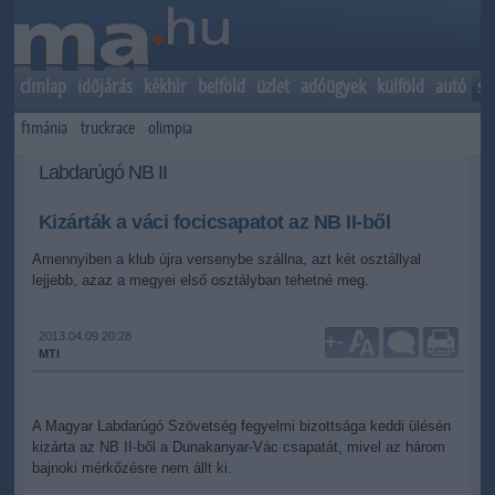
címlap
időjárás
kékhír
belföld
üzlet
adóügyek
külföld
autó
sp
f1mánia
truckrace
olimpia
Labdarúgó NB II
Kizárták a váci focicsapatot az NB II-ből
Amennyiben a klub újra versenybe szállna, azt két osztállyal
lejjebb, azaz a megyei első osztályban tehetné meg.
2013.04.09 20:28
+
-
MTI
A Magyar Labdarúgó Szövetség fegyelmi bizottsága keddi ülésén
kizárta az NB II-ből a Dunakanyar-Vác csapatát, mivel az három
bajnoki mérkőzésre nem állt ki.