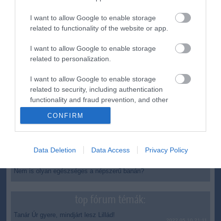
6:48
Magyar Péter: átfogó energiafejlesztési tervet fogadott el a
I want to allow Google to enable storage
kormány
related to functionality of the website or app.
20:46
Kenyában bezzeg minden zöldebb
I want to allow Google to enable storage
18:37
Második világháborús német katonai motorkerékpár
bukkant elő a Dunából
related to personalization.
16:12
A Tisza-frakció kezdeményezte, hogy jövő kedden legyen
I want to allow Google to enable storage
az államfőválasztás
related to security, including authentication
14:02
Szomjazó gólyának adott inni egy férfi Tiszakécskénél -
functionality and fraud prevention, and other
megható pillanatot rögzített a kamera
user protection.
CONFIRM
12:56
Megható felvétel: elpusztult borját vitte magával egy
delfinanya
Data Deletion
Data Access
Privacy Policy
top cikkek:
Nem is olyan egészséges a népszerű banán?
top fórum témák:
Tanár Úr gyere, mindjárt lesz Lillád!
2022.05.10 21:11