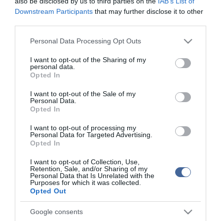
also be disclosed by us to third parties on the
IAB’s List of
Downstream Participants
that may further disclose it to other
UEFA Év Játékosa: Messi és C. Ronaldo a legesélyesebb
third parties.
Please note that this website/app uses one or more Google
Personal Data Processing Opt Outs
Figyelem! A cikkhez hozzáfűzött hozzászólások nem a
ma.hu
services and may gather and store information including but
network nézeteit tükrözik. A szerkesztőség mindössze a hírek
not limited to your visit or usage behaviour. You may click to
I want to opt-out of the Sharing of my
publikációjával foglalkozik, a kommenteket nem tudja befolyásolni
personal data.
grant or deny consent to Google and its third-party tags to
- azok az olvasók személyes véleményét tartalmazzák.
Opted In
use your data for below specified purposes in below Google
Kérjük, kulturáltan, mások személyiségi jogainak és jó hírnevének
consent section.
I want to opt-out of the Sale of my
tiszteletben tartásával kommenteljenek!
Personal Data.
Opted In
I want to opt-out of processing my
Personal Data for Targeted Advertising.
Opted In
I want to opt-out of Collection, Use,
ma.hu legfrissebb hírei:
Retention, Sale, and/or Sharing of my
Personal Data that Is Unrelated with the
12:16
Nagy erőkkel keresik a szomjazó gólyát megmentő
Purposes for which it was collected.
Árpádot
Opted Out
6:48
Magyar Péter: átfogó energiafejlesztési tervet fogadott el a
Google consents
kormány