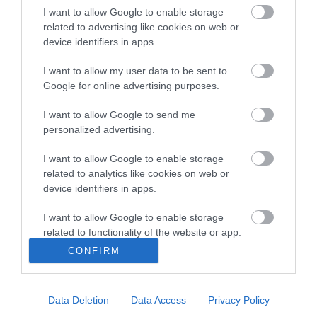
20:46
Kenyában bezzeg minden zöldebb
I want to allow Google to enable storage
related to advertising like cookies on web or
18:37
Második világháborús német katonai motorkerékpár
device identifiers in apps.
bukkant elő a Dunából
16:12
A Tisza-frakció kezdeményezte, hogy jövő kedden legyen
I want to allow my user data to be sent to
az államfőválasztás
Google for online advertising purposes.
14:02
Szomjazó gólyának adott inni egy férfi Tiszakécskénél -
megható pillanatot rögzített a kamera
I want to allow Google to send me
personalized advertising.
12:56
Megható felvétel: elpusztult borját vitte magával egy
delfinanya
I want to allow Google to enable storage
related to analytics like cookies on web or
top cikkek:
device identifiers in apps.
Nem is olyan egészséges a népszerű banán?
I want to allow Google to enable storage
related to functionality of the website or app.
top fórum témák:
CONFIRM
I want to allow Google to enable storage
Tanár Úr gyere, mindjárt lesz Lillád!
related to personalization.
2022.05.10 21:11
AZ IGAZSÁG SOHA NEM KÉSŐ
Data Deletion
Data Access
Privacy Policy
I want to allow Google to enable storage
2022.05.10 21:07