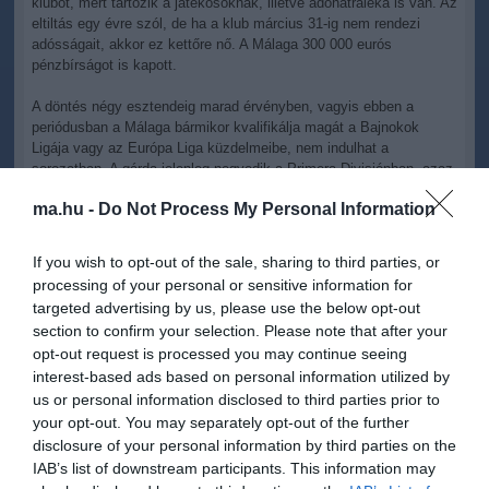
klubot, mert tartozik a játékosoknak, illetve adóhátraléka is van. Az
eltiltás egy évre szól, de ha a klub március 31-ig nem rendezi
adósságait, akkor ez kettőre nő. A Málaga 300 000 eurós
pénzbírságot is kapott.
A döntés négy esztendeig marad érvényben, vagyis ebben a
periódusban a Málaga bármikor kvalifikálja magát a Bajnokok
Ligája vagy az Európa Liga küzdelmeibe, nem indulhat a
sorozatban. A gárda jelenleg negyedik a Primera Divisiónban, azaz
BL-selejtezőt érő helyen áll.
ma.hu -
Do Not Process My Personal Information
A Málaga idén újoncként szerepel a BL-ben, ráadásul csoportját
megnyerve jutott a nyolcaddöntőbe, ahol a csütörtöki sorsolás
If you wish to opt-out of the sale, sharing to third parties, or
értelmében a portugál Portóval találkozik.
processing of your personal or sensitive information for
targeted advertising by us, please use the below opt-out
section to confirm your selection. Please note that after your
opt-out request is processed you may continue seeing
interest-based ads based on personal information utilized by
us or personal information disclosed to third parties prior to
Kapcsolódó írások:
your opt-out. You may separately opt-out of the further
disclosure of your personal information by third parties on the
Bővül a Bajnokok Ligája? Az UEFA megfontolja
IAB’s list of downstream participants. This information may
UEFA Futsal Cup - Grúziában szerepel a Győr