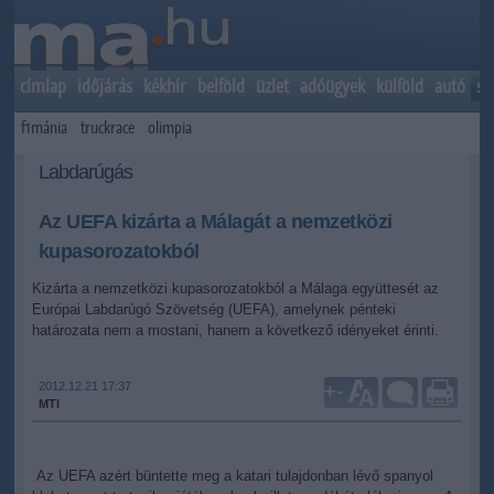
címlap
időjárás
kékhír
belföld
üzlet
adóügyek
külföld
autó
sp
f1mánia
truckrace
olimpia
Labdarúgás
Az UEFA kizárta a Málagát a nemzetközi
kupasorozatokból
Kizárta a nemzetközi kupasorozatokból a Málaga együttesét az
Európai Labdarúgó Szövetség (UEFA), amelynek pénteki
határozata nem a mostani, hanem a következő idényeket érinti.
2012.12.21 17:37
+
-
MTI
Az UEFA azért büntette meg a katari tulajdonban lévő spanyol