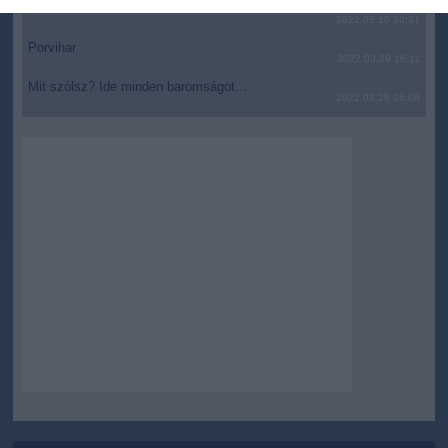
related to security, including authentication
JólVanna
2022.05.10 20:31
functionality and fraud prevention, and other
user protection.
Porvihar
2022.03.29 16:11
Mit szólsz? Ide minden baromságot...
2022.03.29 16:06