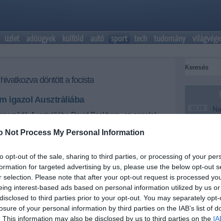
üzlet
adóügyek
külföld
autó
sport
tech
tudomány
világvége
hivatkozva döntött a focista
 igazol Ausztráliába
12:16
Na
zerződik Ausztráliába David Beckham, az angolok
me
atott futballistája, aki távozik az észak-amerikai
LS) szereplő Los Angeles Galaxy együttesétől.
o Not Process My Personal Information
6:48
Ma
te
to opt-out of the sale, sharing to third parties, or processing of your per
+
-
20:46
Ke
formation for targeted advertising by us, please use the below opt-out s
18:37
Má
r selection. Please note that after your opt-out request is processed y
th Glory tulajdonosa úgy nyilatkozott, beszélt a 37
mo
eing interest-based ads based on personal information utilized by us or
ssal, aki elmondta neki, nem akarja Ausztráliában
disclosed to third parties prior to your opt-out. You may separately opt-
utását, mivel nagyon messze lenne üzleti ügyeitől. Az
16:12
A 
 korábbi csapatkapitánya hat év után hagyja el a
ke
losure of your personal information by third parties on the IAB’s list of
 idén és tavaly is bajnokságot nyert. Közlése szerint
. This information may also be disclosed by us to third parties on the
IA