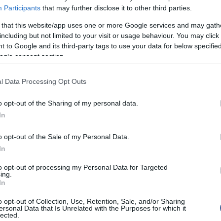
14:02
Sz
agy fel a focival, s már több ajánlatot is kapott.
Participants
that may further disclose it to other third parties.
Ti
rö
 that this website/app uses one or more Google services and may gath
including but not limited to your visit or usage behaviour. You may click 
12:56
Me
ma
 to Google and its third-party tags to use your data for below specifi
ogle consent section.
írások:
l Data Processing Opt Outs
tésével lehet Kaká Galaxy-futballista
Nem is ol
 a Los Angeles Galaxytól
o opt-out of the Sharing of my personal data.
In
lia felé kacsintgat
Tanár Úr gy
o opt-out of the Sale of my Personal Data.
In
khez hozzáfűzött hozzászólások nem a
ma.hu
network
AZ IGAZ
k. A szerkesztőség mindössze a hírek publikációjával
kommenteket nem tudja befolyásolni - azok az olvasók
to opt-out of processing my Personal Data for Targeted
ing.
JólVanna
ényét tartalmazzák.
In
tan, mások személyiségi jogainak és jó hírnevének
Porvihar
tásával kommenteljenek!
o opt-out of Collection, Use, Retention, Sale, and/or Sharing
ersonal Data that Is Unrelated with the Purposes for which it
lected.
Mit szólsz