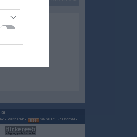
2022.03.29 16:06
Kft.
vek
•
Partnerek
•
ma.hu RSS csatornái
•