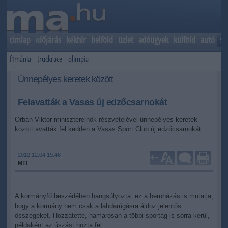
címlap
időjárás
kékhír
belföld
üzlet
adóügyek
külföld
autó
sp
f1mánia
truckrace
olimpia
Ünnepélyes keretek között
Felavatták a Vasas új edzőcsarnokát
Orbán Viktor miniszterelnök részvételével ünnepélyes keretek
között avatták fel kedden a Vasas Sport Club új edzőcsarnokát.
2012.12.04 19:46
+
-
MTI
A kormányfő beszédében hangsúlyozta: ez a beruházás is mutatja,
hogy a kormány nem csak a labdarúgásra áldoz jelentős
összegeket. Hozzátette, hamarosan a többi sportág is sorra kerül,
példaként az úszást hozta fel.