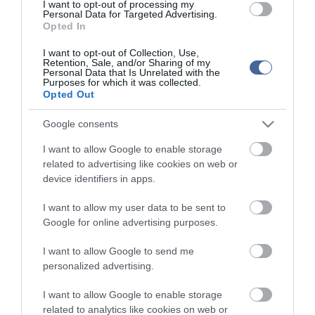
I want to opt-out of processing my
Először kapott ki a címvédő Vasas
Personal Data for Targeted Advertising.
Opted In
A Vasas a negyedik elődöntős
I want to opt-out of Collection, Use,
Szolnok- és Vasas-siker
Retention, Sale, and/or Sharing of my
Personal Data that Is Unrelated with the
258,4 millió forinttal támogatja a kormány a Vasast
Purposes for which it was collected.
Opted Out
Napokon belül új tulajdonosa lehet a Vasas Futball Kft.-nek
Google consents
Figyelem! A cikkhez hozzáfűzött hozzászólások nem a
ma.hu
I want to allow Google to enable storage
network nézeteit tükrözik. A szerkesztőség mindössze a hírek
related to advertising like cookies on web or
publikációjával foglalkozik, a kommenteket nem tudja befolyásolni
device identifiers in apps.
- azok az olvasók személyes véleményét tartalmazzák.
Kérjük, kulturáltan, mások személyiségi jogainak és jó hírnevének
I want to allow my user data to be sent to
tiszteletben tartásával kommenteljenek!
Google for online advertising purposes.
I want to allow Google to send me
personalized advertising.
I want to allow Google to enable storage
ma.hu legfrissebb hírei:
related to analytics like cookies on web or