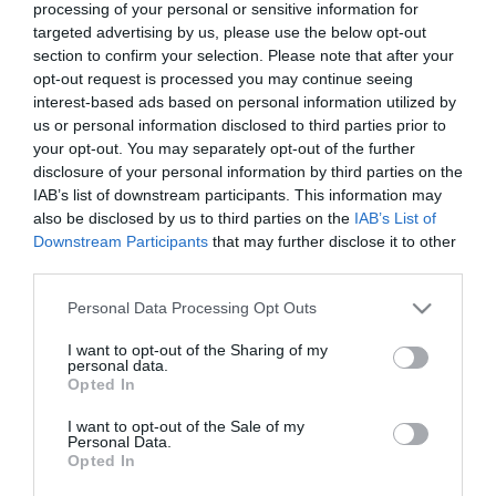
négyzetméter területű edzőcsarnokot építettek meg a Fáy utcában.
processing of your personal or sensitive information for
A földszinten ökölvívóterem és egy erősítőterem is helyet kapott,
targeted advertising by us, please use the below opt-out
az emeleten pedig egy szabványméretű kézilabdapályát
section to confirm your selection. Please note that after your
használhatnak a fiatalok.
opt-out request is processed you may continue seeing
interest-based ads based on personal information utilized by
Az edzőcsarnok tökéletes kiegészítése a meglévő
us or personal information disclosed to third parties prior to
versenycsarnoknak, mivel így a terület összességében alkalmas
your opt-out. You may separately opt-out of the further
nagyobb utánpótlás- és felnőttversenyek megrendezésére mind
csapat-, mind egyéni sportágakban.
disclosure of your personal information by third parties on the
IAB’s list of downstream participants. This information may
Az eseményen több vezető tisztségviselő mellett részt vett Tarlós
also be disclosed by us to third parties on the
IAB’s List of
István főpolgármester és Simicskó István, az Emberi Erőforrások
Downstream Participants
that may further disclose it to other
Minisztériumának sportért felelős államtitkára is.
third parties.
Please note that this website/app uses one or more Google
Personal Data Processing Opt Outs
services and may gather and store information including but
not limited to your visit or usage behaviour. You may click to
I want to opt-out of the Sharing of my
personal data.
grant or deny consent to Google and its third-party tags to
Opted In
use your data for below specified purposes in below Google
consent section.
I want to opt-out of the Sale of my
Personal Data.
Opted In
Kapcsolódó írások: