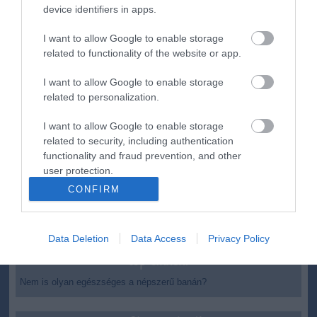
device identifiers in apps.
12:16
Nagy erőkkel keresik a szomjazó gólyát megmentő
Árpádot
I want to allow Google to enable storage
6:48
Magyar Péter: átfogó energiafejlesztési tervet fogadott el a
related to functionality of the website or app.
kormány
I want to allow Google to enable storage
20:46
Kenyában bezzeg minden zöldebb
related to personalization.
18:37
Második világháborús német katonai motorkerékpár
bukkant elő a Dunából
I want to allow Google to enable storage
16:12
A Tisza-frakció kezdeményezte, hogy jövő kedden legyen
related to security, including authentication
az államfőválasztás
functionality and fraud prevention, and other
user protection.
14:02
Szomjazó gólyának adott inni egy férfi Tiszakécskénél -
megható pillanatot rögzített a kamera
CONFIRM
12:56
Megható felvétel: elpusztult borját vitte magával egy
delfinanya
Data Deletion
Data Access
Privacy Policy
top cikkek:
Nem is olyan egészséges a népszerű banán?