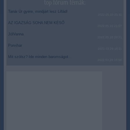
top fórum témák:
Tanár Úr gyere, mindjárt lesz Lillád!
2022.05.10 21:11
AZ IGAZSÁG SOHA NEM KÉSŐ
2022.05.10 21:07
JólVanna
2022.05.10 20:31
Porvihar
2022.03.29 16:11
Mit szólsz? Ide minden baromságot...
2022.03.29 16:06