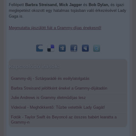
Fellépett
Barbra Streisand, Mick Jagger
és
Bob Dylan,
és igazi
meglepetést okozott egy hatalmas tojásban való érkezésével Lady
Gaga is.
Megmutatta újszülött fiát a Grammy-díjas énekesnő!
Kapcsolódó írások:
Grammy-díj - Sztárparádé és esélylatolgatás
Barbra Streisand jelöltként énekel a Grammy-díjátadón
Julie Andrews is Grammy életműdíjas lesz
Videóval - Meghökkentő: Tűzbe vetették Lady Gagát!
Fotók - Taylor Swift és Beyoncé az összes babért learatta a
Grammy-n