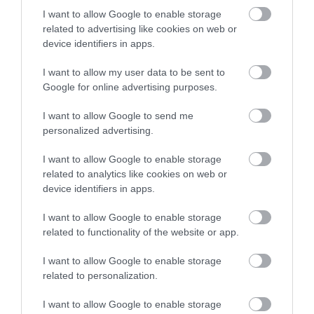
2022.03.29 16:06
I want to allow Google to enable storage
related to advertising like cookies on web or
device identifiers in apps.
I want to allow my user data to be sent to
Google for online advertising purposes.
I want to allow Google to send me
personalized advertising.
I want to allow Google to enable storage
related to analytics like cookies on web or
device identifiers in apps.
I want to allow Google to enable storage
related to functionality of the website or app.
Portál szoftver és szerkesztőségi CMS, DMS rendszer:© PortalWare, 2017
I want to allow Google to enable storage
Magnum IT Kft.
related to personalization.
•
Médiaajánlat és hirdetési akciók
•
Impresszum
•
Adatvédelmi
nyiltakozat
•
Fórum
•
Írj Nekünk!
•
Olvasói és moderálási alapelvek
•
Partnerek
•
ma.hu RSS csatornái
•
I want to allow Google to enable storage