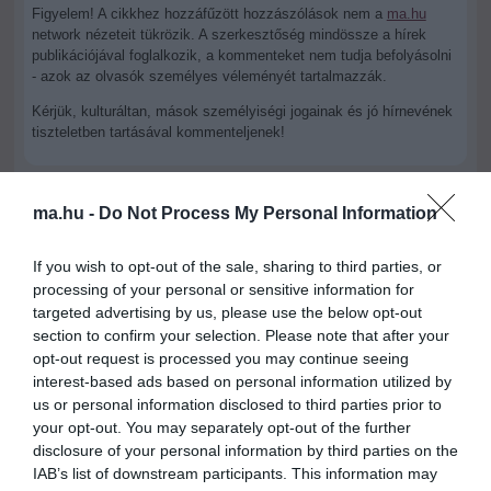
Figyelem! A cikkhez hozzáfűzött hozzászólások nem a
ma.hu
network nézeteit tükrözik. A szerkesztőség mindössze a hírek
publikációjával foglalkozik, a kommenteket nem tudja befolyásolni
- azok az olvasók személyes véleményét tartalmazzák.
Kérjük, kulturáltan, mások személyiségi jogainak és jó hírnevének
tiszteletben tartásával kommenteljenek!
ma.hu -
Do Not Process My Personal Information
If you wish to opt-out of the sale, sharing to third parties, or
ma.hu legfrissebb hírei:
processing of your personal or sensitive information for
targeted advertising by us, please use the below opt-out
Saját életét is kockára tette a magyar erdész, hogy
22:22
section to confirm your selection. Please note that after your
megállítsa a tüzet
opt-out request is processed you may continue seeing
Második világháborús MG-42 géppuskát emeltek ki a
20:20
interest-based ads based on personal information utilized by
Dunából - a rendőrség lefoglalta
us or personal information disclosed to third parties prior to
A Miniszterelnökség felmondta a Lounge Eventtel kötött
18:19
your opt-out. You may separately opt-out of the further
keretszerződését
disclosure of your personal information by third parties on the
Megérkezett az eső a Duna vízgyűjtőjére
IAB’s list of downstream participants. This information may
16:21