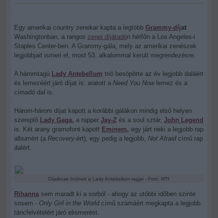
Egy amerikai country zenekar kapta a legtöbb
Grammy-díj
at
Washingtonban, a rangos
zenei díjátadó
n hétfőn a Los Angeles-i
Staples Center-ben. A Grammy-gála, mely az amerikai zenészek
legjobbjait ismeri el, most 53. alkalommal került megrendezésre.
A háromtagú
Lady Antebellum
trió besöpörte az év legjobb daláért
és lemezéért járó díjat is: aratott a
Need You Now
lemez és a
címadó dal is.
Három-három díjat kapott a korábbi gálákon mindig első helyen
szereplő
Lady Gaga
,
a rapper
Jay-Z
és a soul sztár,
John Legend
is. Két arany gramofont kapott
Eminem
,
egy járt neki a legjobb rap
albumért (a
Recovery
-ért), egy pedig a legjobb,
Not Afraid
című rap
dalért.
Díjaiknak örülnek a Lady Antebellum tagjai - Fotó: MTI
Rihanna
sem maradt ki a sorból - ahogy az utóbbi időben szinte
sosem -
Only Girl in the World
című számáért megkapta a legjobb
táncfelvételért járó elismerést.