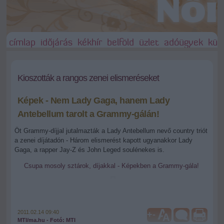
címlap
időjárás
kékhír
belföld
üzlet
adóügyek
külf
Kioszották a rangos zenei elismeréseket
Képek - Nem Lady Gaga, hanem Lady
Antebellum tarolt a Grammy-gálán!
Öt Grammy-díjjal jutalmazták a Lady Antebellum nevő country triót
a zenei díjátadón - Három elismerést kapott ugyanakkor Lady
Gaga, a rapper Jay-Z és John Leged soulénekes is.
Csupa mosoly sztárok, díjakkal - Képekben a Grammy-gála!
2011.02.14 09:40
+
-
MTI/ma.hu - Fotó: MTI