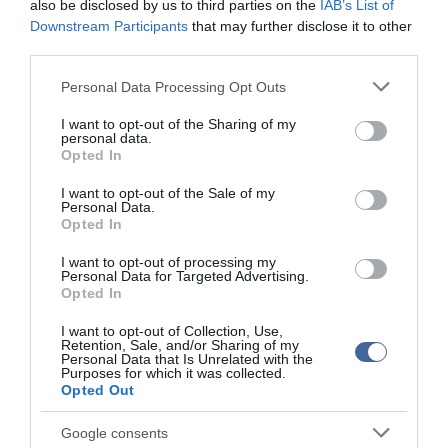
also be disclosed by us to third parties on the
IAB’s List of
Újabb két gyanúsítottat fogtak el a 600 milliós
14:26
Downstream Participants
that may further disclose it to other
ingatlanmaffia ügyében
third parties.
Vizes Eb - Megvan az első magyar arany, a nyíltvízi úszó
12:56
Betlehem Dávid nyerte a kieséses versenyt
Please note that this website/app uses one or more Google
Personal Data Processing Opt Outs
services and may gather and store information including but
Magyar Péter: Tízéves mélypontra csökkent az infláció
11:15
not limited to your visit or usage behaviour. You may click to
I want to opt-out of the Sharing of my
personal data.
grant or deny consent to Google and its third-party tags to
Opted In
top cikkek:
use your data for below specified purposes in below Google
consent section.
I want to opt-out of the Sale of my
Nem is olyan egészséges a népszerű banán?
Personal Data.
Opted In
top fórum témák:
I want to opt-out of processing my
Personal Data for Targeted Advertising.
Tanár Úr gyere, mindjárt lesz Lillád!
Opted In
2022.05.10 21:11
AZ IGAZSÁG SOHA NEM KÉSŐ
I want to opt-out of Collection, Use,
2022.05.10 21:07
Retention, Sale, and/or Sharing of my
Personal Data that Is Unrelated with the
JólVanna
Purposes for which it was collected.
2022.05.10 20:31
Opted Out
Porvihar
2022.03.29 16:11
Google consents
Mit szólsz? Ide minden baromságot...