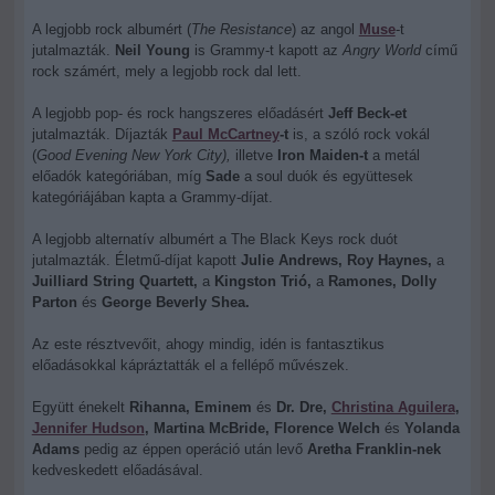
A legjobb rock albumért (
The Resistance
) az angol
Muse
-t
jutalmazták.
Neil Young
is Grammy-t kapott az
Angry World
című
rock számért, mely a legjobb rock dal lett.
A legjobb pop- és rock hangszeres előadásért
Jeff Beck-et
jutalmazták. Díjazták
Paul McCartney
-t
is, a szóló rock vokál
(
Good Evening New York City),
illetve
Iron Maiden-t
a metál
előadók kategóriában, míg
Sade
a soul duók és együttesek
kategóriájában kapta a Grammy-díjat.
A legjobb alternatív albumért a The Black Keys rock duót
jutalmazták. Életmű-díjat kapott
Julie Andrews, Roy Haynes,
a
Juilliard String Quartett,
a
Kingston Trió,
a
Ramones, Dolly
Parton
és
George Beverly Shea.
Az este résztvevőit, ahogy mindig, idén is fantasztikus
előadásokkal kápráztatták el a fellépő művészek.
Együtt énekelt
Rihanna, Eminem
és
Dr. Dre,
Christina Aguilera
,
Jennifer Hudson
, Martina McBride, Florence Welch
és
Yolanda
Adams
pedig az éppen operáció után levő
Aretha Franklin-nek
kedveskedett előadásával.