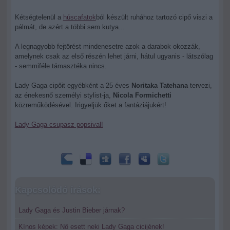
Kétségtelenül a
húscafatok
ból készült ruhához tartozó cipő viszi a
pálmát, de azért a többi sem kutya...
A legnagyobb fejtörést mindenesetre azok a darabok okozzák,
amelynek csak az első részén lehet járni, hátul ugyanis - látszólag
- semmiféle támasztéka nincs.
Lady Gaga cipőit egyébként a 25 éves
Noritaka Tatehana
tervezi,
az énekesnő személyi stylist-ja,
Nicola Formichetti
közreműködésével. Irigyeljük őket a fantáziájukért!
Lady Gaga csupasz popsival!
Kapcsolódó írások:
Lady Gaga és Justin Bieber járnak?
Kínos képek: Nő esett neki Lady Gaga cicijének!