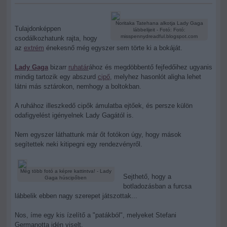
Noritaka Tatehana alkotja Lady Gaga
Tulajdonképpen
lábbelijeit - Fotó: Fotó:
misspennydreadful.blogspot.com
csodálkozhatunk rajta, hogy
az
extrém
énekesnő még egyszer sem törte ki a bokáját.
Lady Gaga
bizarr
ruhatár
ához és megdöbbentő fejfedőihez ugyanis
mindig tartozik egy abszurd
cipő
, melyhez hasonlót aligha lehet
látni más sztárokon, nemhogy a boltokban.
A ruhához illeszkedő cipők ámulatba ejtőek, és persze külön
odafigyelést igényelnek Lady Gagától is.
Nem egyszer láthattunk már őt fotókon úgy, hogy mások
segítettek neki kitipegni egy rendezvényről.
Még több fotó a képre kattintva! - Lady
Sejthető, hogy a
Gaga húscipőben
botladozásban a furcsa
lábbelik ebben nagy szerepet játszottak...
Nos, íme egy kis ízelítő a "patákból", melyeket Stefani
Germanotta idén viselt.