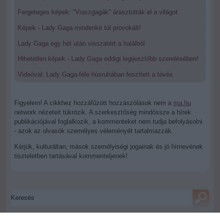
Fergeteges képek: "Viaszgagák" árasztották el a világot
Képek - Lady Gaga mindenkit túl provokált!
Lady Gaga egy hét után visszatért a halálból
Hihetetlen képek - Lady Gaga eddigi legijesztőbb szerelésében!
Videóval: Lady Gaga-féle húsruhában feszített a tévés
Figyelem! A cikkhez hozzáfűzött hozzászólások nem a
ma.hu
network nézeteit tükrözik. A szerkesztőség mindössze a hírek
publikációjával foglalkozik, a kommenteket nem tudja befolyásolni
- azok az olvasók személyes véleményét tartalmazzák.
Kérjük, kulturáltan, mások személyiségi jogainak és jó hírnevének
tiszteletben tartásával kommenteljenek!