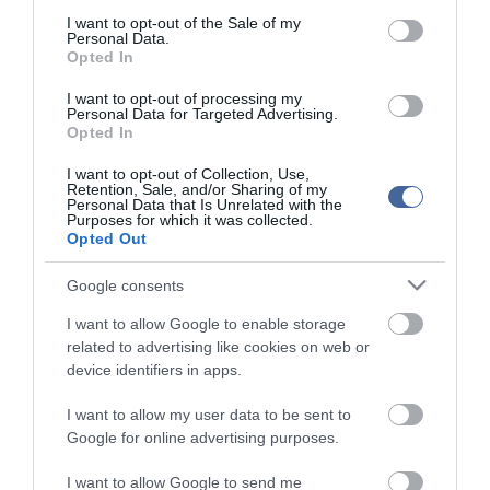
consent section.
top fórum témák:
I want to opt-out of the Sale of my
Personal Data.
Tanár Úr gyere, mindjárt lesz Lillád!
Opted In
2022.05.10 21:11
I want to opt-out of processing my
AZ IGAZSÁG SOHA NEM KÉSŐ
2022.05.10 21:07
Personal Data for Targeted Advertising.
Opted In
JólVanna
2022.05.10 20:31
I want to opt-out of Collection, Use,
Porvihar
Retention, Sale, and/or Sharing of my
2022.03.29 16:11
Personal Data that Is Unrelated with the
Purposes for which it was collected.
Mit szólsz? Ide minden baromságot...
Opted Out
2022.03.29 16:06
Google consents
I want to allow Google to enable storage
related to advertising like cookies on web or
device identifiers in apps.
I want to allow my user data to be sent to
Google for online advertising purposes.
I want to allow Google to send me