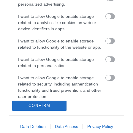
personalized advertising.
I want to allow Google to enable storage
related to analytics like cookies on web or
device identifiers in apps.
Portál szoftver és szerkesztőségi CMS, DMS rendszer:© PortalWare, 2017
I want to allow Google to enable storage
Magnum IT Kft.
related to functionality of the website or app.
•
Médiaajánlat és hirdetési akciók
•
Impresszum
•
Adatvédelmi
nyiltakozat
•
Fórum
•
Írj Nekünk!
•
Olvasói és moderálási alapelvek
•
Partnerek
•
ma.hu RSS csatornái
•
I want to allow Google to enable storage
related to personalization.
I want to allow Google to enable storage
related to security, including authentication
functionality and fraud prevention, and other
user protection.
CONFIRM
Data Deletion
Data Access
Privacy Policy