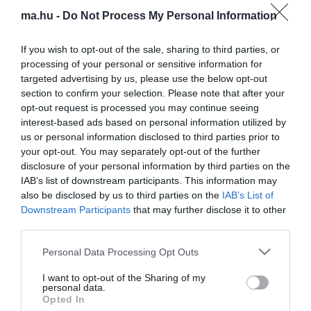
ma.hu legfrissebb hírei:
ma.hu -
Do Not Process My Personal Information
Hulladékvadászat indul a Dunán: a rekordalacsony vízállás
12:20
miatt most láthatóvá váltak a mederben rejtőző roncsok
If you wish to opt-out of the sale, sharing to third parties, or
Vitézy Dávid: háromszor annyian utaznak a komlói
10:40
processing of your personal or sensitive information for
vonalon, mint korábban a pótlóbuszokon
targeted advertising by us, please use the below opt-out
Vitézy Dávid: 2,3 milliárd forint került vissza az államhoz
section to confirm your selection. Please note that after your
8:04
egy útdíjrendszeres ügylet felülvizsgálata után
opt-out request is processed you may continue seeing
interest-based ads based on personal information utilized by
Saját életét is kockára tette a magyar erdész, hogy
22:22
us or personal information disclosed to third parties prior to
megállítsa a tüzet
your opt-out. You may separately opt-out of the further
Második világháborús MG-42 géppuskát emeltek ki a
20:20
disclosure of your personal information by third parties on the
Dunából - a rendőrség lefoglalta
IAB’s list of downstream participants. This information may
A Miniszterelnökség felmondta a Lounge Eventtel kötött
18:19
also be disclosed by us to third parties on the
IAB’s List of
keretszerződését
Downstream Participants
that may further disclose it to other
Megérkezett az eső a Duna vízgyűjtőjére
third parties.
16:21
Please note that this website/app uses one or more Google
Personal Data Processing Opt Outs
top cikkek:
services and may gather and store information including but
not limited to your visit or usage behaviour. You may click to
I want to opt-out of the Sharing of my
Nem is olyan egészséges a népszerű banán?
personal data.
grant or deny consent to Google and its third-party tags to
Opted In
use your data for below specified purposes in below Google