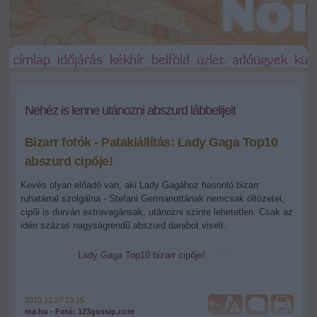
címlap
időjárás
kékhír
belföld
üzlet
adóügyek
külf
Nehéz is lenne utánozni abszurd lábbelijeit
Bizarr fotók - Patakiállítás: Lady Gaga Top10
abszurd cipője!
Kevés olyan előadó van, aki Lady Gagához hasonló bizarr
ruhatárral szolgálna - Stefani Germanottának nemcsak öltözetei,
cipői is durván extravagánsak, utánozni szinte lehetetlen. Csak az
idén százas nagyságrendű abszurd darabot viselt.
Lady Gaga Top10 bizarr cipője!
2010.12.27 13:15
+
-
ma.hu - Fotó: 123gossip.com