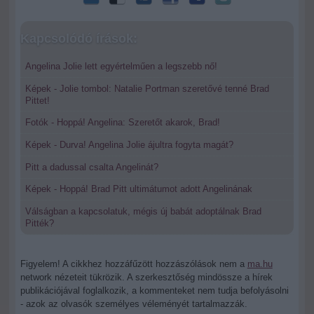
Kapcsolódó írások:
Angelina Jolie lett egyértelműen a legszebb nő!
Képek - Jolie tombol: Natalie Portman szeretővé tenné Brad
Pittet!
Fotók - Hoppá! Angelina: Szeretőt akarok, Brad!
Képek - Durva! Angelina Jolie ájultra fogyta magát?
Pitt a dadussal csalta Angelinát?
Képek - Hoppá! Brad Pitt ultimátumot adott Angelinának
Válságban a kapcsolatuk, mégis új babát adoptálnak Brad
Pitték?
Figyelem! A cikkhez hozzáfűzött hozzászólások nem a
ma.hu
network nézeteit tükrözik. A szerkesztőség mindössze a hírek
publikációjával foglalkozik, a kommenteket nem tudja befolyásolni
- azok az olvasók személyes véleményét tartalmazzák.