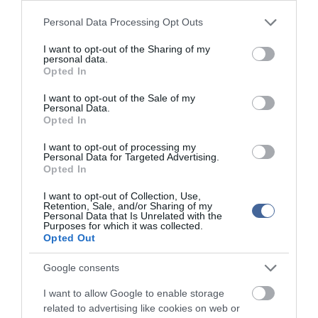
Vizes Eb - Megvan az első magyar arany, a nyíltvízi úszó
Please note that this website/app uses one or more Google
12:56
Personal Data Processing Opt Outs
Betlehem Dávid nyerte a kieséses versenyt
services and may gather and store information including but
not limited to your visit or usage behaviour. You may click to
I want to opt-out of the Sharing of my
personal data.
grant or deny consent to Google and its third-party tags to
top cikkek:
Opted In
use your data for below specified purposes in below Google
Nem is olyan egészséges a népszerű banán?
consent section.
I want to opt-out of the Sale of my
Personal Data.
Opted In
top fórum témák:
I want to opt-out of processing my
Tanár Úr gyere, mindjárt lesz Lillád!
Personal Data for Targeted Advertising.
2022.05.10 21:11
Opted In
AZ IGAZSÁG SOHA NEM KÉSŐ
2022.05.10 21:07
I want to opt-out of Collection, Use,
Retention, Sale, and/or Sharing of my
JólVanna
Personal Data that Is Unrelated with the
2022.05.10 20:31
Purposes for which it was collected.
Opted Out
Porvihar
2022.03.29 16:11
Mit szólsz? Ide minden baromságot...
Google consents
2022.03.29 16:06
I want to allow Google to enable storage
related to advertising like cookies on web or