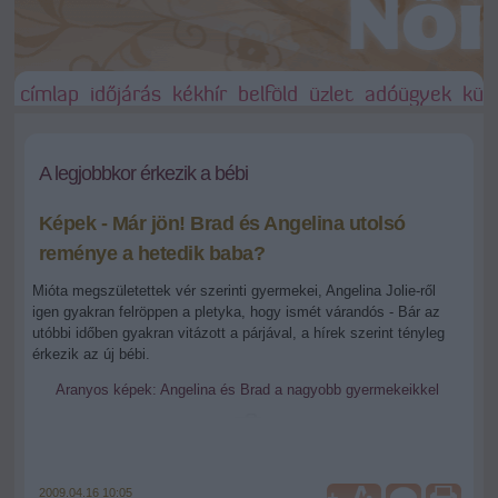
címlap
időjárás
kékhír
belföld
üzlet
adóügyek
külf
A legjobbkor érkezik a bébi
Képek - Már jön! Brad és Angelina utolsó
reménye a hetedik baba?
Mióta megszületettek vér szerinti gyermekei, Angelina Jolie-ről
igen gyakran felröppen a pletyka, hogy ismét várandós - Bár az
utóbbi időben gyakran vitázott a párjával, a hírek szerint tényleg
érkezik az új bébi.
Aranyos képek: Angelina és Brad a nagyobb gyermekeikkel
2009.04.16 10:05
+
-