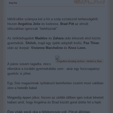
ma.hu
Időről-időre szárnyra kel a hír a szép színésznő terhességéről,
hiszen
Angelina Jolie
és kedvese,
Brad Pitt
az elmúlt
időszakban igencsak "belehúztak".
Az örökbefogadott
Maddox
és
Zahara
után érkezett első közös
gyermekük,
Shiloh,
majd egy újabb adoptált kisfiú,
Pax Thien
után az ikerpár:
Vivienne Marcheline
és
Knox Leon.
Angelina tényleg terhes - hirdeti a Star
A páros sosem tagadta, nincs
ellenükre a további gyermekáldás sem - akár egy focicsapatnyi
gyerkőc is jöhet.
Egy
Star magazin
nak nyiltakozó bennfentes szerint most valóban
úton a hetedik baba!
Mégpedig éppen jókor, hiszen az utóbbi időben igen sokat lehetett
hallani arról, hogy Angelina és Brad között gond ütötte fel a fejét.
Éles vitáik egyik oka a féltékenység volt: Pitt-et állítólag