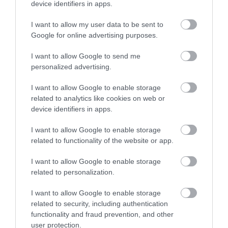
device identifiers in apps.
I want to allow my user data to be sent to
Google for online advertising purposes.
I want to allow Google to send me
personalized advertising.
I want to allow Google to enable storage
related to analytics like cookies on web or
device identifiers in apps.
I want to allow Google to enable storage
related to functionality of the website or app.
Portál szoftver és szerkesztőségi CMS, DMS rendszer:© PortalWare, 2017
Magnum IT Kft.
I want to allow Google to enable storage
•
Médiaajánlat és hirdetési akciók
•
Impresszum
•
Adatvédelmi
related to personalization.
nyiltakozat
•
Fórum
•
Írj Nekünk!
•
Olvasói és moderálási alapelvek
•
Partnerek
•
ma.hu RSS csatornái
•
I want to allow Google to enable storage
related to security, including authentication
functionality and fraud prevention, and other
user protection.