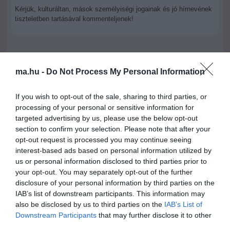
Kérjük, kulturáltan, mások személyiségi jogainak és jó hírnevének
tiszteletben tartásával kommenteljenek!
ma.hu -
Do Not Process My Personal Information
ma.hu legfrissebb hírei:
If you wish to opt-out of the sale, sharing to third parties, or
Vitézy Dávid: 2,3 milliárd forint került vissza az államhoz
processing of your personal or sensitive information for
8:04
egy útdíjrendszeres ügylet felülvizsgálata után
targeted advertising by us, please use the below opt-out
section to confirm your selection. Please note that after your
Saját életét is kockára tette a magyar erdész, hogy
22:22
megállítsa a tüzet
opt-out request is processed you may continue seeing
interest-based ads based on personal information utilized by
Második világháborús MG-42 géppuskát emeltek ki a
20:20
us or personal information disclosed to third parties prior to
Dunából - a rendőrség lefoglalta
your opt-out. You may separately opt-out of the further
A Miniszterelnökség felmondta a Lounge Eventtel kötött
18:19
disclosure of your personal information by third parties on the
keretszerződését
IAB’s list of downstream participants. This information may
Megérkezett az eső a Duna vízgyűjtőjére
also be disclosed by us to third parties on the
IAB’s List of
16:21
Downstream Participants
that may further disclose it to other
Újabb két gyanúsítottat fogtak el a 600 milliós
14:26
third parties.
ingatlanmaffia ügyében