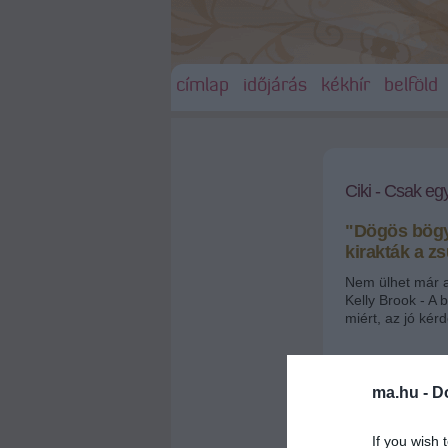
címlap
időjárás
kékhír
belföld
Ciki - Csak egy
"Dögös bögy
kirakták a zs
Nem ülhet már a 
Kelly Brook - A 
miért, az jó kérd
"Dögös b
ma.hu -
D
2009.04.15 09:20
If you wish 
ma.hu