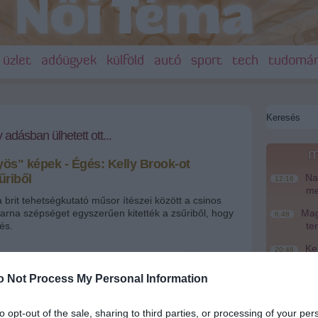
üzlet
adóügyek
külföld
autó
sport
tech
tudomá
 adásban ülhetett ott...
m
ös" képek - Égés: Kelly Brook-ot
űriből
Nag
12:16
me
brit tehetségkutató műsor ítészei között a csinos
barna szépséget egyszerűen kitették a zsűriből, hogy
Magy
6:48
és.
te
Ke
20:46
ögyös" képek: Kelly Brook a habokban
Más
18:37
o Not Process My Personal Information
mo
+
-
A T
16:12
to opt-out of the sale, sharing to third parties, or processing of your per