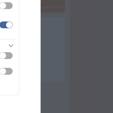
? Ide minden baromságot...
2022.03.29 16:06