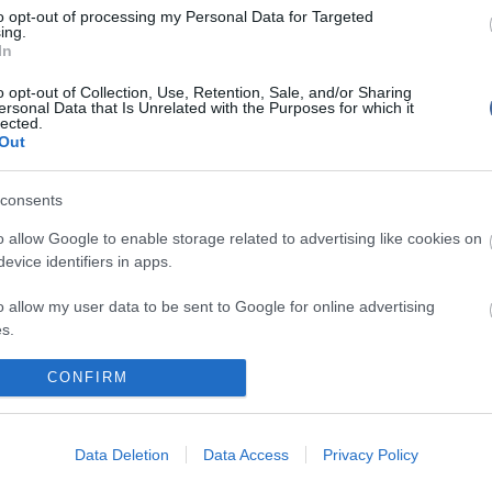
e sem a szép sztárnak, hiszen a magánélete sem
to opt-out of processing my Personal Data for Targeted
Mit szólsz
ing.
In
nyi ruháját tervezgette, amikor lefújták az esküvőt a
l,
Billy Zane-nel.
o opt-out of Collection, Use, Retention, Sale, and/or Sharing
ersonal Data that Is Unrelated with the Purposes for which it
zoban, hogy sokáig marad pártában, hiszen udvarlói
lected.
 Gyönyörű külsejéért a
The Sun
olvasóitól (is)
Out
en idők legszexisebb bikinis bombázója címet.
consents
o allow Google to enable storage related to advertising like cookies on
evice identifiers in apps.
írások:
o allow my user data to be sent to Google for online advertising
s.
Kelly Brook levetkőzött a J magazinnak!
to allow Google to send me personalized advertising.
CONFIRM
lly Brook dögös teste csili-viliben!
 esküvő: Billy Zane elveszi Kelly Brook-ot
o allow Google to enable storage related to analytics like cookies on
evice identifiers in apps.
 Kelly Brook - meg is látszik...
Data Deletion
Data Access
Privacy Policy
 a csinos Kelly Brook-nak! - Meghökkentő képek!