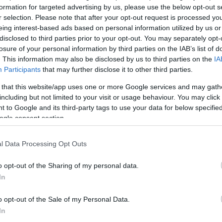
ke
formation for targeted advertising by us, please use the below opt-out s
ly Brook
is véleményt mondhatott a
Britain Got Talent
Szo
r selection. Please note that after your opt-out request is processed y
14:02
egasztár
hoz hasonló műsor zsűrijében - de csak egy
Ti
eing interest-based ads based on personal information utilized by us or
rö
disclosed to third parties prior to your opt-out. You may separately opt-
kirakták - a hivatalos közlemény arról szólt, hogy mivel
losure of your personal information by third parties on the IAB’s list of
Meg
12:56
zsűriben, ha egálban voltak a szavazatok, nem tudtak
. This information may also be disclosed by us to third parties on the
IA
ma
Participants
that may further disclose it to other third parties.
 that this website/app uses one or more Google services and may gath
Piers Morgan, Amanda Holden és Simon
including but not limited to your visit or usage behaviour. You may click 
elküldeni lehetett
Cowell a tehetségkutató zsűrijében
Nem is ol
hanem még egy tagot
 to Google and its third-party tags to use your data for below specifi
zek közé. De nem ez történt: a modell és színésznő
ogle consent section.
e kellett.
pen a minap fedeztek fel a műsorban egy igen
l Data Processing Opt Outs
Tanár Úr gy
éget, méghozzá a 47 esztendős
Susan Boyle
o opt-out of the Sharing of my personal data.
AZ IGAZ
In
sak bámulatos énekhangjával keltette fel a
lotta: még sosem csókolózott, sőt, férfival sem volt
JólVanna
o opt-out of the Sale of my Personal Data.
Porvihar
In
y eseményről maradt le. Úgy tűnik, mostanában nincs