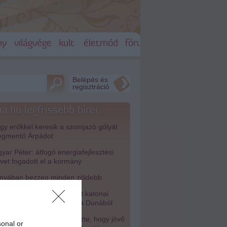
ny
világvége
kult
életmód
fórum
Belépés és
regisztráció
a.hu legfrissebb hírei:
y erőkkel keresik a szomjazó gólyát
gmentő Árpádot
ar Péter: átfogó energiafejlesztési
rvet fogadott el a kormány
nyában bezzeg minden zöldebb
odik világháborús német katonai
torkerékpár bukkant elő a Dunából
isza-frakció kezdeményezte, hogy jövő
sonal or