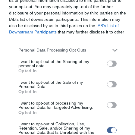
us or personal information disclosed to third parties prior to
Betlehem Dávid nyerte a kieséses versenyt
your opt-out. You may separately opt-out of the further
Magyar Péter: Tízéves mélypontra csökkent az infláció
11:15
disclosure of your personal information by third parties on the
IAB’s list of downstream participants. This information may
also be disclosed by us to third parties on the
IAB’s List of
top cikkek:
Downstream Participants
that may further disclose it to other
Nem is olyan egészséges a népszerű banán?
third parties.
Please note that this website/app uses one or more Google
Personal Data Processing Opt Outs
top fórum témák:
services and may gather and store information including but
not limited to your visit or usage behaviour. You may click to
I want to opt-out of the Sharing of my
Tanár Úr gyere, mindjárt lesz Lillád!
personal data.
2022.05.10 21:11
grant or deny consent to Google and its third-party tags to
Opted In
use your data for below specified purposes in below Google
AZ IGAZSÁG SOHA NEM KÉSŐ
2022.05.10 21:07
consent section.
I want to opt-out of the Sale of my
Personal Data.
JólVanna
2022.05.10 20:31
Opted In
Porvihar
2022.03.29 16:11
I want to opt-out of processing my
Personal Data for Targeted Advertising.
Mit szólsz? Ide minden baromságot...
Opted In
2022.03.29 16:06
I want to opt-out of Collection, Use,
Retention, Sale, and/or Sharing of my
Personal Data that Is Unrelated with the