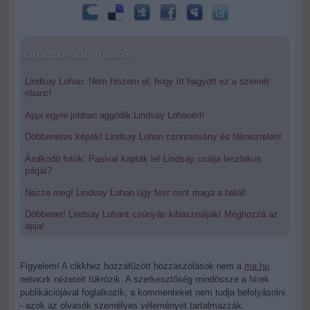
Kapcsolódó írások:
Lindsay Lohan: Nem hiszem el, hogy itt hagyott ez a szemét
ribanc!
Apja egyre jobban aggódik Lindsay Lohanért!
Döbbenetes képek! Lindsay Lohan csontsovány és félmeztelen!
Árulkodó fotók: Pasival kapták le! Lindsay csalja leszbikus
párját?
Nézze meg! Lindsay Lohan úgy fest mint maga a halál!
Döbbenet! Lindsay Lohant csúnyán kihasználják! Méghozzá az
apja!
Figyelem! A cikkhez hozzáfűzött hozzászólások nem a
ma.hu
network nézeteit tükrözik. A szerkesztőség mindössze a hírek
publikációjával foglalkozik, a kommenteket nem tudja befolyásolni
- azok az olvasók személyes véleményét tartalmazzák.