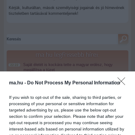
Kérjük, kulturáltan, mások személyiségi jogainak és jó hírnevének
tiszteletben tartásával kommenteljenek!
ma.hu legfrissebb hírei:
Saját életét is kockára tette a magyar erdész, hogy
22:22
megállítsa a tüzet
Második világháborús MG-42 géppuskát emeltek ki a
20:20
ma.hu -
Do Not Process My Personal Information
Dunából - a rendőrség lefoglalta
A Miniszterelnökség felmondta a Lounge Eventtel kötött
18:19
If you wish to opt-out of the sale, sharing to third parties, or
keretszerződését
processing of your personal or sensitive information for
Megérkezett az eső a Duna vízgyűjtőjére
16:21
targeted advertising by us, please use the below opt-out
section to confirm your selection. Please note that after your
Újabb két gyanúsítottat fogtak el a 600 milliós
14:26
ingatlanmaffia ügyében
opt-out request is processed you may continue seeing
interest-based ads based on personal information utilized by
Vizes Eb - Megvan az első magyar arany, a nyíltvízi úszó
12:56