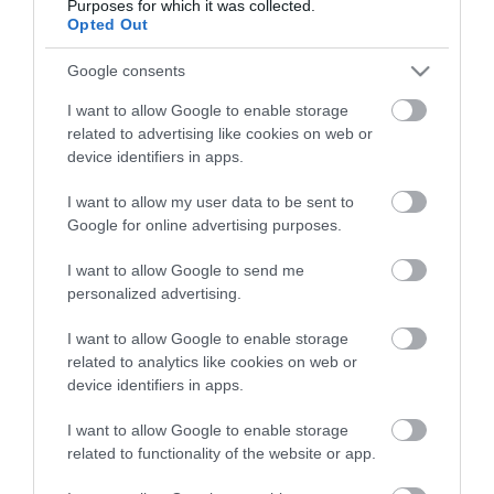
Purposes for which it was collected.
Opted Out
Google consents
I want to allow Google to enable storage
related to advertising like cookies on web or
device identifiers in apps.
I want to allow my user data to be sent to
Google for online advertising purposes.
I want to allow Google to send me
personalized advertising.
Portál szoftver és szerkesztőségi CMS, DMS rendszer:© PortalWare, 2017
Magnum IT Kft.
I want to allow Google to enable storage
•
Médiaajánlat és hirdetési akciók
•
Impresszum
•
Adatvédelmi
related to analytics like cookies on web or
nyiltakozat
•
Fórum
•
Írj Nekünk!
•
Olvasói és moderálási alapelvek
•
device identifiers in apps.
Partnerek
•
ma.hu RSS csatornái
•
I want to allow Google to enable storage
related to functionality of the website or app.