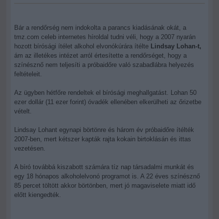
Bár a rendőrség nem indokolta a parancs kiadásának okát, a
tmz.com celeb internetes híroldal tudni véli, hogy a 2007 nyarán
hozott bírósági ítélet alkohol elvonókúrára ítélte
Lindsay Lohan-t,
ám az illetékes intézet arról értesítette a rendőrséget, hogy a
színésznő nem teljesíti a próbaidőre való szabadlábra helyezés
feltételeit.
Az ügyben hétfőre rendeltek el bírósági meghallgatást. Lohan 50
ezer dollár (11 ezer forint) óvadék ellenében elkerülheti az őrizetbe
vételt.
Lindsay Lohant egynapi börtönre és három év próbaidőre ítélték
2007-ben, mert kétszer kapták rajta kokain birtoklásán és ittas
vezetésen.
A bíró továbbá kiszabott számára tíz nap társadalmi munkát és
egy 18 hónapos alkoholelvonó programot is. A 22 éves színésznő
85 percet töltött akkor börtönben, mert jó magaviselete miatt idő
előtt kiengedték.