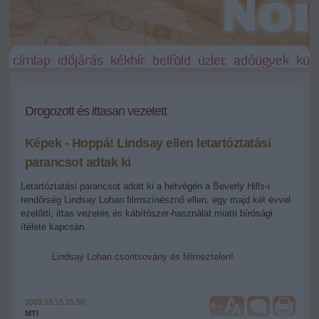
címlap
időjárás
kékhír
belföld
üzlet
adóügyek
külf
Drogozott és ittasan vezetett
Képek - Hoppá! Lindsay ellen letartóztatási
parancsot adtak ki
Letartóztatási parancsot adott ki a hétvégén a Beverly Hills-i
rendőrség Lindsay Lohan filmszínésznő ellen, egy majd két évvel
ezelőtti, ittas vezetés és kábítószer-használat miatti bírósági
ítélete kapcsán.
Lindsay Lohan csontsovány és félmeztelen!
2009.03.15 15:50
+
-
MTI