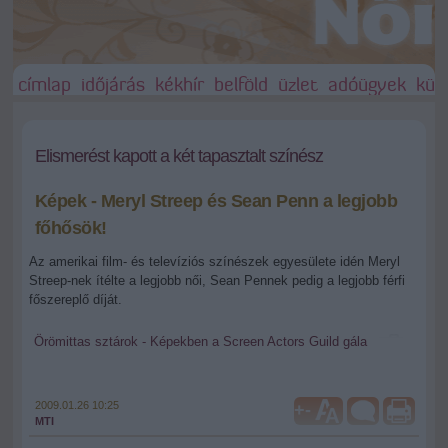
címlap
időjárás
kékhír
belföld
üzlet
adóügyek
külf
Elismerést kapott a két tapasztalt színész
Képek - Meryl Streep és Sean Penn a legjobb
főhősök!
Az amerikai film- és televíziós színészek egyesülete idén Meryl
Streep-nek ítélte a legjobb női, Sean Pennek pedig a legjobb férfi
főszereplő díját.
Örömittas sztárok - Képekben a Screen Actors Guild gála
2009.01.26 10:25
+
-
MTI