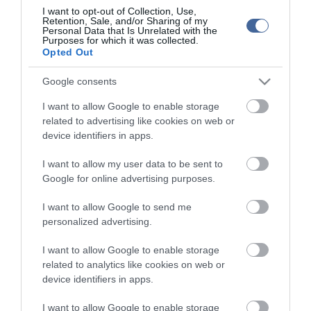
2022.03.29 16:06
I want to opt-out of Collection, Use,
Retention, Sale, and/or Sharing of my
Personal Data that Is Unrelated with the
Purposes for which it was collected.
Opted Out
Google consents
I want to allow Google to enable storage
related to advertising like cookies on web or
device identifiers in apps.
I want to allow my user data to be sent to
Google for online advertising purposes.
I want to allow Google to send me
personalized advertising.
I want to allow Google to enable storage
Portál szoftver és szerkesztőségi CMS, DMS rendszer:© PortalWare, 2017
Magnum IT Kft.
related to analytics like cookies on web or
•
Médiaajánlat és hirdetési akciók
•
Impresszum
•
Adatvédelmi
device identifiers in apps.
nyiltakozat
•
Fórum
•
Írj Nekünk!
•
Olvasói és moderálási alapelvek
•
Partnerek
•
ma.hu RSS csatornái
•
I want to allow Google to enable storage