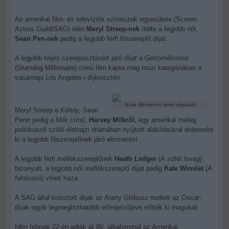
Az amerikai film- és televíziós színészek egyesülete (Screen
Actors Guild/SAG) idén
Meryl Streep-nek
ítélte a legjobb női,
Sean Pen-nek
pedig a legjobb férfi főszereplő díját.
A legjobb teljes szereposztásért járó díjat a
Gettómilliomos
(Slumdog Millionaire) című film kapta meg mozi kategóriában a
vasárnapi Los Angeles-i díjkiosztón.
Kate Winslet-et ismét díjazták!
Meryl Streep a
Kétely,
Sean
Penn pedig a
Milk
című,
Harvey Milkről,
egy amerikai meleg
politikusról szóló életrajzi drámában nyújtott alakításával érdemelte
ki a legjobb főszereplőnek járó elismerést.
A legjobb férfi mellékszereplőnek
Heath Ledger
(
A sötét lovag
)
bizonyult, a legjobb női mellékszereplő díját pedig
Kate Winslet
(
A
felolvasó
) viheti haza.
A SAG által kiosztott díjak az Arany Glóbusz mellett az Oscar-
díjak egyik legmegbízhatóbb előrejelzőjévé nőtték ki magukat.
Idén február 22-én adják át 80. alkalommal az Amerikai