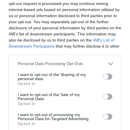
16:12
opt-out request is processed you may continue seeing
az államfőválasztás
interest-based ads based on personal information utilized by
Szomjazó gólyának adott inni egy férfi Tiszakécskénél -
14:02
us or personal information disclosed to third parties prior to
megható pillanatot rögzített a kamera
your opt-out. You may separately opt-out of the further
Megható felvétel: elpusztult borját vitte magával egy
disclosure of your personal information by third parties on the
12:56
delfinanya
IAB’s list of downstream participants. This information may
also be disclosed by us to third parties on the
IAB’s List of
Downstream Participants
that may further disclose it to other
top cikkek:
third parties.
Nem is olyan egészséges a népszerű banán?
Please note that this website/app uses one or more Google
Personal Data Processing Opt Outs
services and may gather and store information including but
top fórum témák:
not limited to your visit or usage behaviour. You may click to
I want to opt-out of the Sharing of my
personal data.
grant or deny consent to Google and its third-party tags to
Opted In
Tanár Úr gyere, mindjárt lesz Lillád!
use your data for below specified purposes in below Google
2022.05.10 21:11
consent section.
I want to opt-out of the Sale of my
AZ IGAZSÁG SOHA NEM KÉSŐ
Personal Data.
2022.05.10 21:07
Opted In
JólVanna
2022.05.10 20:31
I want to opt-out of processing my
Porvihar
Personal Data for Targeted Advertising.
2022.03.29 16:11
Opted In
Mit szólsz? Ide minden baromságot...