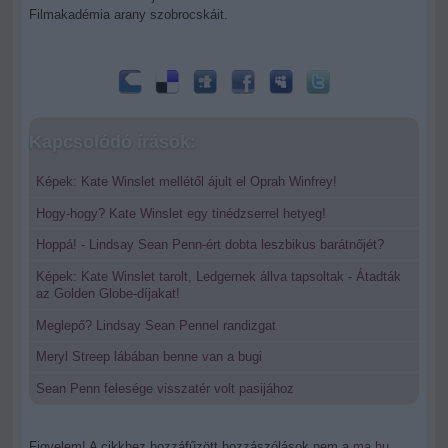
Filmakadémia arany szobrocskáit.
Kapcsolódó írások:
Képek: Kate Winslet mellétől ájult el Oprah Winfrey!
Hogy-hogy? Kate Winslet egy tinédzserrel hetyeg!
Hoppá! - Lindsay Sean Penn-ért dobta leszbikus barátnőjét?
Képek: Kate Winslet tarolt, Ledgernek állva tapsoltak - Átadták
az Golden Globe-díjakat!
Meglepő? Lindsay Sean Pennel randizgat
Meryl Streep lábában benne van a bugi
Sean Penn felesége visszatér volt pasijához
Figyelem! A cikkhez hozzáfűzött hozzászólások nem a
ma.hu