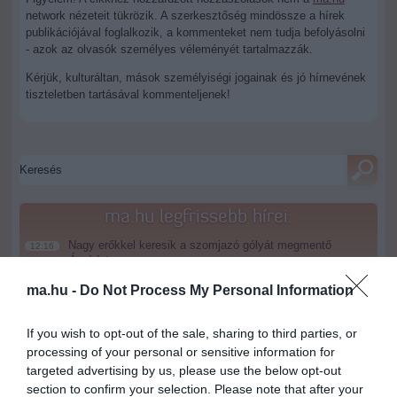
network nézeteit tükrözik. A szerkesztőség mindössze a hírek
publikációjával foglalkozik, a kommenteket nem tudja befolyásolni
- azok az olvasók személyes véleményét tartalmazzák.
Kérjük, kulturáltan, mások személyiségi jogainak és jó hírnevének
tiszteletben tartásával kommenteljenek!
ma.hu legfrissebb hírei:
Nagy erőkkel keresik a szomjazó gólyát megmentő
12:16
Árpádot
Magyar Péter: átfogó energiafejlesztési tervet fogadott el a
6:48
ma.hu -
Do Not Process My Personal Information
kormány
Kenyában bezzeg minden zöldebb
20:46
If you wish to opt-out of the sale, sharing to third parties, or
processing of your personal or sensitive information for
Második világháborús német katonai motorkerékpár
18:37
bukkant elő a Dunából
targeted advertising by us, please use the below opt-out
section to confirm your selection. Please note that after your
A Tisza-frakció kezdeményezte, hogy jövő kedden legyen