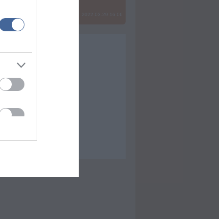
? Ide minden baromságot...
2022.03.29 16:06