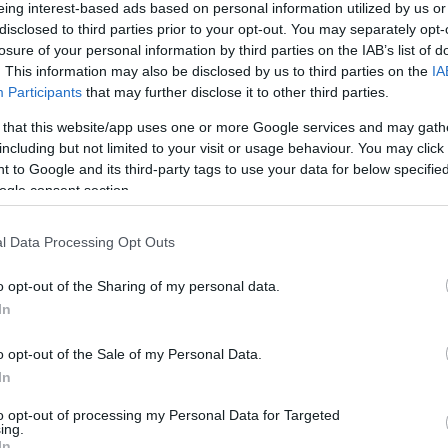
ke
cey Edmonds
két héttel ezelőtti, Bora Bora szigetén
eing interest-based ads based on personal information utilized by us or
valójában nem is volt hivatalos. Törvényesen nem
disclosed to third parties prior to your opt-out. You may separately opt-
Szo
14:02
letüket, arra az USA-ban került volna sor - talán ez a
losure of your personal information by third parties on the IAB’s list of
Ti
rt most intézhetnék újra a papírokat...
rö
. This information may also be disclosed by us to third parties on the
IA
yanis rövidúton véget vetett a szerelemnek! Már
Participants
that may further disclose it to other third parties.
Meg
12:56
ütt, és a hírt közleményben el is juttatták a
People
ma
en azt írják, hogy nem kell számítani törvényes
 that this website/app uses one or more Google services and may gath
lamokban, mert mégsem fognak összeházasodni.
including but not limited to your visit or usage behaviour. You may click 
etés és mérlegelés után ugyanis arra jutottak, hogy
 to Google and its third-party tags to use your data for below specifi
zt azonban hozzátették - hogy valami jó is legyen
ogle consent section.
ermészetesen barátokként váltak el....
Nem is ol
l Data Processing Opt Outs
levőket állítólag nem lepte meg a hirtelen szakítás.
o opt-out of the Sharing of my personal data.
int a ceremónián már látszott, hogy valami nem
Tanár Úr gy
In
s Tracey közt. A színész odáig elment, hogy a
llatára kiabált leendő asszonyával. A producer
AZ IGAZ
ysikerű filmsztár tavaly ősszel jött össze,
o opt-out of the Sale of my Personal Data.
iusban tartották...
In
JólVanna
k úgy tűnik, nincs szerencséje a nőkkel. Tracey már
to opt-out of processing my Personal Data for Targeted
g-jelöltje volt. A színész éveken át élt együtt első
Porvihar
ing.
ole Mitchell-el,
akivel öt gyermekük született!
In