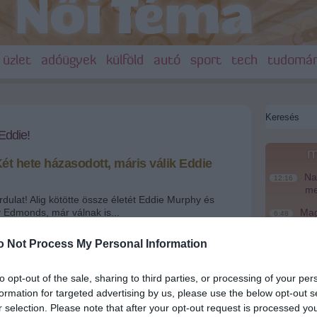
üzlet
adóügyek
külföld
autó
sport
tech
tudomá
 Eddie!
m
ét hete házasodott, máris válik Eddie
Nag
12:16
me
dulat! Alig kötötte össze életét Eddie Murphy és
 Edmonds, már válnak is...
Magy
6:48
te
o Not Process My Personal Information
Ke
+
-
20:46
ple
Más
18:37
to opt-out of the sale, sharing to third parties, or processing of your per
történnek a
mo
formation for targeted advertising by us, please use the below opt-out s
ész háza táján!
A T
k ki, hogy
Eddie
r selection. Please note that after your opt-out request is processed y
16:12