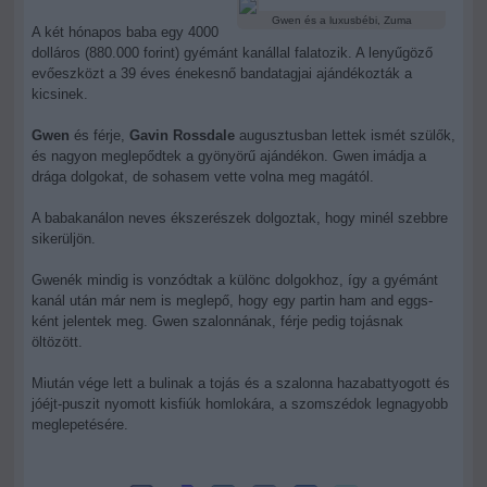
Gwen és a luxusbébi, Zuma
A két hónapos baba egy 4000
dolláros (880.000 forint) gyémánt kanállal falatozik. A lenyűgöző
evőeszközt a 39 éves énekesnő bandatagjai ajándékozták a
kicsinek.
Gwen
és férje,
Gavin Rossdale
augusztusban lettek ismét szülők,
és nagyon meglepődtek a gyönyörű ajándékon. Gwen imádja a
drága dolgokat, de sohasem vette volna meg magától.
A babakanálon neves ékszerészek dolgoztak, hogy minél szebbre
sikerüljön.
Gwenék mindig is vonzódtak a különc dolgokhoz, így a gyémánt
kanál után már nem is meglepő, hogy egy partin ham and eggs-
ként jelentek meg. Gwen szalonnának, férje pedig tojásnak
öltözött.
Miután vége lett a bulinak a tojás és a szalonna hazabattyogott és
jóéjt-puszit nyomott kisfiúk homlokára, a szomszédok legnagyobb
meglepetésére.