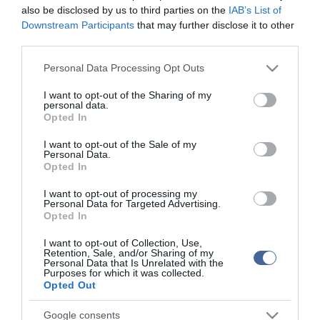
also be disclosed by us to third parties on the
IAB’s List of
Nem is olyan egészséges a népszerű banán?
Downstream Participants
that may further disclose it to other
third parties.
top fórum témák:
Please note that this website/app uses one or more Google
Personal Data Processing Opt Outs
Tanár Úr gyere, mindjárt lesz Lillád!
services and may gather and store information including but
2022.05.10 21:11
not limited to your visit or usage behaviour. You may click to
I want to opt-out of the Sharing of my
AZ IGAZSÁG SOHA NEM KÉSŐ
personal data.
grant or deny consent to Google and its third-party tags to
2022.05.10 21:07
Opted In
use your data for below specified purposes in below Google
JólVanna
consent section.
2022.05.10 20:31
I want to opt-out of the Sale of my
Personal Data.
Porvihar
Opted In
2022.03.29 16:11
Mit szólsz? Ide minden baromságot...
I want to opt-out of processing my
2022.03.29 16:06
Personal Data for Targeted Advertising.
Opted In
I want to opt-out of Collection, Use,
Retention, Sale, and/or Sharing of my
Personal Data that Is Unrelated with the
Purposes for which it was collected.
Opted Out
Google consents