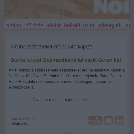
címlap
időjárás
kékhír
belföld
üzlet
adóügyek
külf
A baba százezreket érő kanalat kapott!
Durva luxus! Gyémántkanállal eszik Gwen fia!
A két hónapos sztárcsemete százezreket érő babakanalat kapott a
No Doubt-tól. Gwen Stefani második csemetéjének, Zuma Nesta
Rock Rossdale-nek nemcsak a neve különleges, hanem az
evőeszköze is.
Gwen és a vicces tojás jelmez!
2008.10.29 11:00
+
-
rtlbulvar.hu