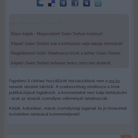
Kapcsolódó írások:
Bájos képek - Megszületett Gwen Stefani kislánya!
Képek! Gwen Stefani már a kórházban várja babája érkezését!
Megdöbbentő fotók! Hatalmasra hízott a terhes Gwen Stefani
Képek! Gwen Stefani terhesen tenisz meccsen drukkolt
Figyelem! A cikkhez hozzáfűzött hozzászólások nem a
ma.hu
network nézeteit tükrözik. A szerkesztőség mindössze a hírek
publikációjával foglalkozik, a kommenteket nem tudja befolyásolni
- azok az olvasók személyes véleményét tartalmazzák.
Kérjük, kulturáltan, mások személyiségi jogainak és jó hírnevének
tiszteletben tartásával kommenteljenek!