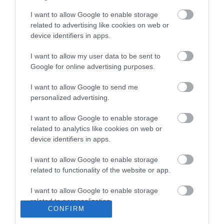
I want to allow Google to enable storage
related to advertising like cookies on web or
device identifiers in apps.
I want to allow my user data to be sent to
Google for online advertising purposes.
I want to allow Google to send me
Portál szoftver és szerkesztőségi CMS, DMS rendszer:© PortalWare, 2017
personalized advertising.
Magnum IT Kft.
•
Médiaajánlat és hirdetési akciók
•
Impresszum
•
Adatvédelmi
nyiltakozat
•
Fórum
•
Írj Nekünk!
•
Olvasói és moderálási alapelvek
•
I want to allow Google to enable storage
Partnerek
•
ma.hu RSS csatornái
•
related to analytics like cookies on web or
device identifiers in apps.
I want to allow Google to enable storage
related to functionality of the website or app.
I want to allow Google to enable storage
related to personalization.
CONFIRM
I want to allow Google to enable storage