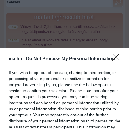
ma.hu legfrissebb hírei:
Vitézy Dávid: 2,3 milliárd forint került vissza az államhoz
8:04
egy útdíjrendszeres ügylet felülvizsgálata után
Saját életét is kockára tette a magyar erdész, hogy
22:22
megállítsa a tüzet
Második világháborús MG-42 géppuskát emeltek ki a
20:20
ma.hu -
Do Not Process My Personal Information
Dunából - a rendőrség lefoglalta
A Miniszterelnökség felmondta a Lounge Eventtel kötött
18:19
keretszerződését
If you wish to opt-out of the sale, sharing to third parties, or
processing of your personal or sensitive information for
Megérkezett az eső a Duna vízgyűjtőjére
16:21
targeted advertising by us, please use the below opt-out
Újabb két gyanúsítottat fogtak el a 600 milliós
14:26
section to confirm your selection. Please note that after your
ingatlanmaffia ügyében
opt-out request is processed you may continue seeing
interest-based ads based on personal information utilized by
Vizes Eb - Megvan az első magyar arany, a nyíltvízi úszó
12:56
Betlehem Dávid nyerte a kieséses versenyt
us or personal information disclosed to third parties prior to
your opt-out. You may separately opt-out of the further
disclosure of your personal information by third parties on the
top cikkek:
IAB’s list of downstream participants. This information may