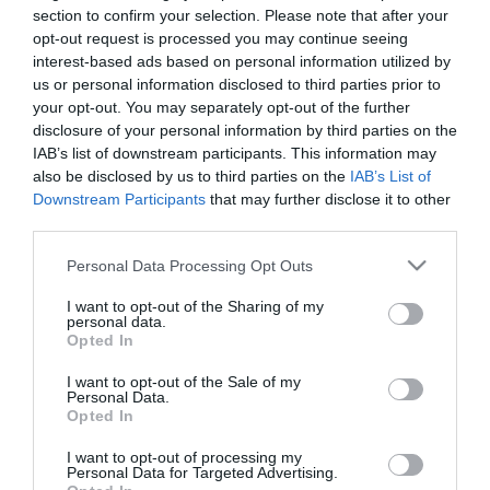
A Tisza-frakció kezdeményezte, hogy jövő kedden legyen
16:12
section to confirm your selection. Please note that after your
az államfőválasztás
opt-out request is processed you may continue seeing
Szomjazó gólyának adott inni egy férfi Tiszakécskénél -
14:02
interest-based ads based on personal information utilized by
megható pillanatot rögzített a kamera
us or personal information disclosed to third parties prior to
Megható felvétel: elpusztult borját vitte magával egy
your opt-out. You may separately opt-out of the further
12:56
delfinanya
disclosure of your personal information by third parties on the
IAB’s list of downstream participants. This information may
Halálos fenyegetés miatt lemondta erdélyi koncertjét Majka
10:53
also be disclosed by us to third parties on the
IAB’s List of
Downstream Participants
that may further disclose it to other
top cikkek:
third parties.
Nem is olyan egészséges a népszerű banán?
Please note that this website/app uses one or more Google
Personal Data Processing Opt Outs
services and may gather and store information including but
not limited to your visit or usage behaviour. You may click to
I want to opt-out of the Sharing of my
top fórum témák:
personal data.
grant or deny consent to Google and its third-party tags to
Opted In
Tanár Úr gyere, mindjárt lesz Lillád!
use your data for below specified purposes in below Google
2022.05.10 21:11
consent section.
I want to opt-out of the Sale of my
AZ IGAZSÁG SOHA NEM KÉSŐ
Personal Data.
2022.05.10 21:07
Opted In
JólVanna
2022.05.10 20:31
I want to opt-out of processing my
Personal Data for Targeted Advertising.
Porvihar