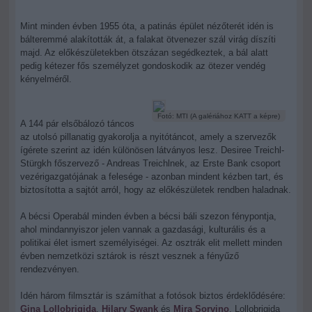
Mint minden évben 1955 óta, a patinás épület nézőterét idén is
bálteremmé alakították át, a falakat ötvenezer szál virág díszíti
majd. Az előkészületekben ötszázan segédkeztek, a bál alatt
pedig kétezer fős személyzet gondoskodik az ötezer vendég
kényelméről.
Fotó: MTI (A galériához KATT a képre)
A 144 pár elsőbálozó táncos
az utolsó pillanatig gyakorolja a nyitótáncot, amely a szervezők
ígérete szerint az idén különösen látványos lesz. Desiree Treichl-
Stürgkh főszervező - Andreas Treichlnek, az Erste Bank csoport
vezérigazgatójának a felesége - azonban mindent kézben tart, és
biztosította a sajtót arról, hogy az előkészületek rendben haladnak.
A bécsi Operabál minden évben a bécsi báli szezon fénypontja,
ahol mindannyiszor jelen vannak a gazdasági, kulturális és a
politikai élet ismert személyiségei. Az osztrák elit mellett minden
évben nemzetközi sztárok is részt vesznek a fényűző
rendezvényen.
Idén három filmsztár is számíthat a fotósok biztos érdeklődésére:
Gina Lollobrigida
,
Hilary Swank
és
Mira Sorvino
. Lollobrigida