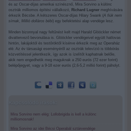
és az Oscar-díjas amerikai színésznő, Mira Sorvino a különc
osztrák milliomos építési vállalkozó,
Richard Lugner
meghívására
érkezik Bécsbe. A kétszeres Oscar-díjas Hilary Swank (
A fiúk nem
sírnak
,
Millió dolláros bébi
) egy befektetési alap vendége lesz.
Minden bizonnyal nagy feltűnést kelt majd Harald Glööckler német
divattervező bevonulása is. Glööckler vendégeivel együtt hatlovas
hintón, lakájoktól és testőröktől kísérve érkezik meg az Operaház
elé. Az év társasági eseményéről az osztrák televízió is többórás
közvetítéssel jelentkezik, így azok is ízelítőt kaphatnak belőle,
akik nem engedhetik meg maguknak a 250 eurós (72 ezer forint)
belépőjegyet, vagy a 9-18 ezer eurós (2,6-5,2 millió forint) páholyt.
Kapcsolódó írások:
Mira Sorvino nem elég: Lollobrigida is kell a különc
milliomosnak!
Mira Sorvino az idei Bécsi Operabál sztárvendége