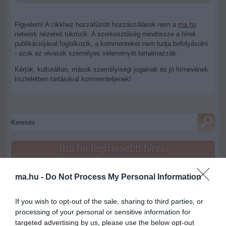
Figyelem! A cikkhez hozzáfűzött hozzászólások nem a
ma.hu
network nézeteit tükrözik. A szerkesztőség mindössze a hírek
publikációjával foglalkozik, a kommenteket nem tudja befolyásolni
- azok az olvasók személyes véleményét tartalmazzák.
Kérjük, kulturáltan, mások személyiségi jogainak és jó hírnevének
tiszteletben tartásával kommenteljenek!
ma.hu legfrissebb hírei:
Magyar Péter: átfogó energiafejlesztési tervet fogadott el a
6:48
kormány
ma.hu -
Do Not Process My Personal Information
Kenyában bezzeg minden zöldebb
20:46
If you wish to opt-out of the sale, sharing to third parties, or
Második világháborús német katonai motorkerékpár
18:37
processing of your personal or sensitive information for
bukkant elő a Dunából
targeted advertising by us, please use the below opt-out