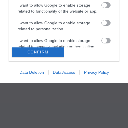
Partnerek
•
ma.hu RSS csatornái
•
I want to allow Google to enable storage
related to functionality of the website or app.
I want to allow Google to enable storage
related to personalization.
I want to allow Google to enable storage
related to security, including authentication
CONFIRM
functionality and fraud prevention, and other
user protection.
Data Deletion
Data Access
Privacy Policy