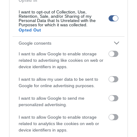
Opted In
2022.03.29 16:11
Mit szólsz? Ide minden baromságot...
I want to opt-out of Collection, Use,
2022.03.29 16:06
Retention, Sale, and/or Sharing of my
Personal Data that Is Unrelated with the
Purposes for which it was collected.
Opted Out
Google consents
I want to allow Google to enable storage
related to advertising like cookies on web or
device identifiers in apps.
I want to allow my user data to be sent to
Google for online advertising purposes.
I want to allow Google to send me
personalized advertising.
I want to allow Google to enable storage
Portál szoftver és szerkesztőségi CMS, DMS rendszer:© PortalWare, 2017
related to analytics like cookies on web or
Magnum IT Kft.
device identifiers in apps.
•
Médiaajánlat és hirdetési akciók
•
Impresszum
•
Adatvédelmi
nyiltakozat
•
Fórum
•
Írj Nekünk!
•
Olvasói és moderálási alapelvek
•