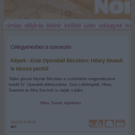
címlap
időjárás
kékhír
belföld
üzlet
adóügyek
külf
Célegyenesben a szervezés
Képek - Este Operabál Bécsben: Hilary Swank
is táncra perdül
Teljes gőzzel folynak Bécsben a csütörtökön megrendezésre
kerülő 57. Operabál előkészületei. Gina Lollobrigidát, Hilary
Swanket és Mira Sorvinót is várják a bálra.
Hilary Swank képekben
2013.02.07 08:29
+
-
MTI