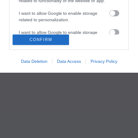
related to functionality of the website or app.
I want to allow Google to enable storage
related to personalization.
I want to allow Google to enable storage
related to security, including authentication
CONFIRM
functionality and fraud prevention, and other
user protection.
Data Deletion
Data Access
Privacy Policy