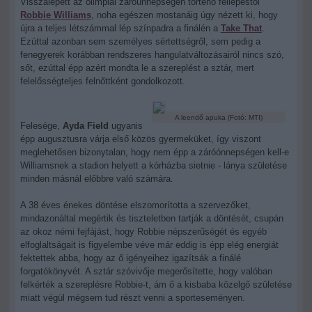
Visszalépett az olimpiai záróünnepségen történő fellépéstől
Robbie Williams
, noha egészen mostanáig úgy nézett ki, hogy
újra a teljes létszámmal lép színpadra a finálén a
Take That
.
Ezúttal azonban sem személyes sértettségről, sem pedig a
fenegyerek korábban rendszeres hangulatváltozásairól nincs szó,
sőt, ezúttal épp azért mondta le a szereplést a sztár, mert
felelősségteljes felnőttként gondolkozott.
A leendő apuka (Fotó: MTI)
Felesége,
Ayda Field
ugyanis
épp augusztusra várja első közös gyermeküket, így viszont
meglehetősen bizonytalan, hogy nem épp a záróónnepségen kell-e
Williamsnek a stadion helyett a kórházba sietnie - lánya születése
minden másnál előbbre való számára.
A 38 éves énekes döntése elszomorította a szervezőket,
mindazonáltal megértik és tiszteletben tartják a döntését, csupán
az okoz némi fejfájást, hogy Robbie népszerűségét és egyéb
elfoglaltságait is figyelembe véve már eddig is épp elég energiát
fektettek abba, hogy az ő igényeihez igazítsák a finálé
forgatókönyvét. A sztár szóvivője megerősítette, hogy valóban
felkérték a szereplésre Robbie-t, ám ő a kisbaba közelgő születése
miatt végül mégsem tud részt venni a sporteseményen.