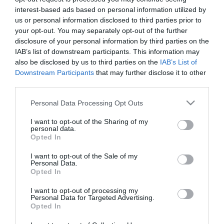
interest-based ads based on personal information utilized by
Újabb két gyanúsítottat fogtak el a 600 milliós
14:26
us or personal information disclosed to third parties prior to
ingatlanmaffia ügyében
your opt-out. You may separately opt-out of the further
Vizes Eb - Megvan az első magyar arany, a nyíltvízi úszó
12:56
disclosure of your personal information by third parties on the
Betlehem Dávid nyerte a kieséses versenyt
IAB’s list of downstream participants. This information may
also be disclosed by us to third parties on the
IAB’s List of
top cikkek:
Downstream Participants
that may further disclose it to other
third parties.
Nem is olyan egészséges a népszerű banán?
Please note that this website/app uses one or more Google
Personal Data Processing Opt Outs
services and may gather and store information including but
top fórum témák:
not limited to your visit or usage behaviour. You may click to
I want to opt-out of the Sharing of my
personal data.
grant or deny consent to Google and its third-party tags to
Tanár Úr gyere, mindjárt lesz Lillád!
Opted In
2022.05.10 21:11
use your data for below specified purposes in below Google
consent section.
AZ IGAZSÁG SOHA NEM KÉSŐ
I want to opt-out of the Sale of my
2022.05.10 21:07
Personal Data.
Opted In
JólVanna
2022.05.10 20:31
I want to opt-out of processing my
Porvihar
Personal Data for Targeted Advertising.
2022.03.29 16:11
Opted In
Mit szólsz? Ide minden baromságot...
2022.03.29 16:06