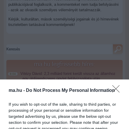
publikációjával foglalkozik, a kommenteket nem tudja befolyásolni
- azok az olvasók személyes véleményét tartalmazzák.
Kérjük, kulturáltan, mások személyiségi jogainak és jó hírnevének
tiszteletben tartásával kommenteljenek!
ma.hu legfrissebb hírei:
Vitézy Dávid: 2,3 milliárd forint került vissza az államhoz
8:04
egy útdíjrendszeres ügylet felülvizsgálata után
Saját életét is kockára tette a magyar erdész, hogy
22:22
ma.hu -
Do Not Process My Personal Information
megállítsa a tüzet
Második világháborús MG-42 géppuskát emeltek ki a
20:20
If you wish to opt-out of the sale, sharing to third parties, or
Dunából - a rendőrség lefoglalta
processing of your personal or sensitive information for
A Miniszterelnökség felmondta a Lounge Eventtel kötött
18:19
targeted advertising by us, please use the below opt-out
keretszerződését
section to confirm your selection. Please note that after your
Megérkezett az eső a Duna vízgyűjtőjére
opt-out request is processed you may continue seeing
16:21