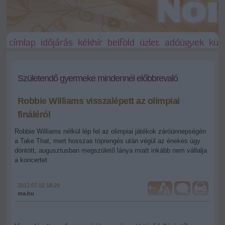
címlap
időjárás
kékhír
belföld
üzlet
adóügyek
külf
Születendő gyermeke mindennél előbbrevaló
Robbie Williams visszalépett az olimpiai
fináléról
Robbie Williams nélkül lép fel az olimpiai játékok záróünnepségén
a Take That, mert hosszas töprengés után végül az énekes úgy
döntött, augusztusban megszülető lánya miatt inkább nem vállalja
a koncertet.
2012.07.02 18:29
+
-
ma.hu