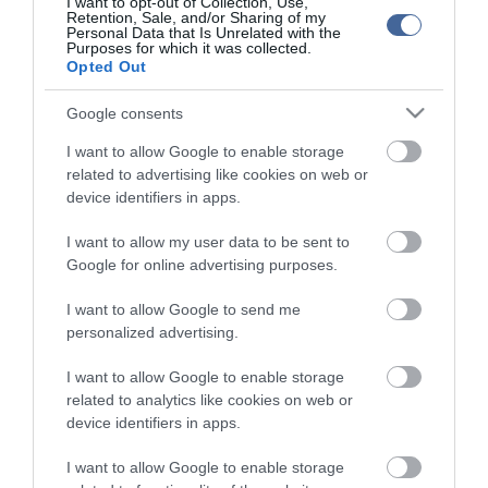
I want to opt-out of Collection, Use,
Retention, Sale, and/or Sharing of my
Personal Data that Is Unrelated with the
Purposes for which it was collected.
Opted Out
Google consents
I want to allow Google to enable storage
related to advertising like cookies on web or
device identifiers in apps.
I want to allow my user data to be sent to
Google for online advertising purposes.
I want to allow Google to send me
personalized advertising.
Portál szoftver és szerkesztőségi CMS, DMS rendszer:© PortalWare, 2017
I want to allow Google to enable storage
Magnum IT Kft.
related to analytics like cookies on web or
•
Médiaajánlat és hirdetési akciók
•
Impresszum
•
Adatvédelmi
device identifiers in apps.
nyiltakozat
•
Fórum
•
Írj Nekünk!
•
Olvasói és moderálási alapelvek
•
Partnerek
•
ma.hu RSS csatornái
•
I want to allow Google to enable storage