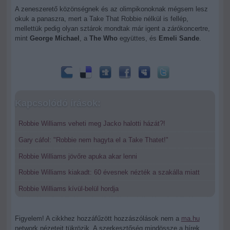
A zeneszerető közönségnek és az olimpikonoknak mégsem lesz
okuk a panaszra, mert a Take That Robbie nélkül is fellép,
mellettük pedig olyan sztárok mondtak már igent a zárókoncertre,
mint
George Michael
, a
The Who
együttes, és
Emeli Sande
.
Kapcsolódó írások:
Robbie Williams veheti meg Jacko halotti házát?!
Gary cáfol: "Robbie nem hagyta el a Take Thatet!"
Robbie Williams jövőre apuka akar lenni
Robbie Williams kiakadt: 60 évesnek nézték a szakálla miatt
Robbie Williams kívül-belül hordja
Figyelem! A cikkhez hozzáfűzött hozzászólások nem a
ma.hu
network nézeteit tükrözik. A szerkesztőség mindössze a hírek