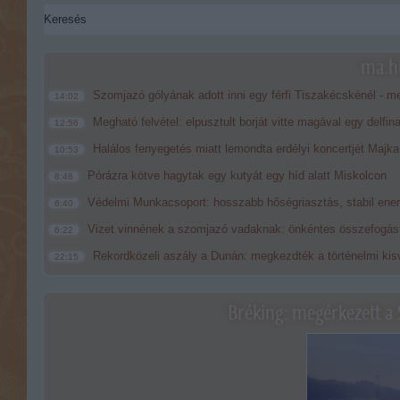
ma.hu
Szomjazó gólyának adott inni egy férfi Tiszakécskénél - me
14:02
Megható felvétel: elpusztult borját vitte magával egy delfin
12:56
Halálos fenyegetés miatt lemondta erdélyi koncertjét Majka
10:53
Pórázra kötve hagytak egy kutyát egy híd alatt Miskolcon
8:46
Védelmi Munkacsoport: hosszabb hőségriasztás, stabil energ
6:40
Vizet vinnének a szomjazó vadaknak: önkéntes összefogást
6:22
Rekordközeli aszály a Dunán: megkezdték a történelmi kisv
22:15
Bréking: megérkezett a 