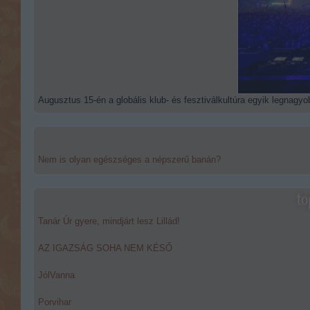
Augusztus 15-én a globális klub- és fesztiválkultúra egyik legnagyob
Nem is olyan egészséges a népszerű banán?
to
Tanár Úr gyere, mindjárt lesz Lillád!
AZ IGAZSÁG SOHA NEM KÉSŐ
JólVanna
Porvihar