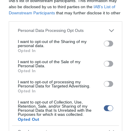
IAB’s list of downstream participants. This information may
also be disclosed by us to third parties on the
IAB’s List of
Downstream Participants
that may further disclose it to other
third parties.
Please note that this website/app uses one or more Google
Personal Data Processing Opt Outs
services and may gather and store information including but
not limited to your visit or usage behaviour. You may click to
I want to opt-out of the Sharing of my
personal data.
grant or deny consent to Google and its third-party tags to
Opted In
use your data for below specified purposes in below Google
consent section.
I want to opt-out of the Sale of my
Personal Data.
Opted In
I want to opt-out of processing my
Personal Data for Targeted Advertising.
Opted In
I want to opt-out of Collection, Use,
Retention, Sale, and/or Sharing of my
Personal Data that Is Unrelated with the
Purposes for which it was collected.
Opted Out