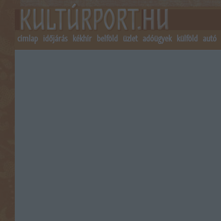
címlap
időjárás
kékhír
belföld
üzlet
adóügyek
külföld
autó