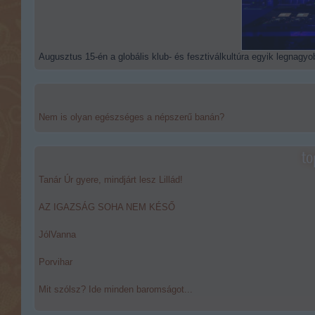
Augusztus 15-én a globális klub- és fesztiválkultúra egyik legnagyob
Nem is olyan egészséges a népszerű banán?
to
Tanár Úr gyere, mindjárt lesz Lillád!
AZ IGAZSÁG SOHA NEM KÉSŐ
JólVanna
Porvihar
Mit szólsz? Ide minden baromságot...