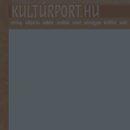
címlap
időjárás
kékhír
belföld
üzlet
adóügyek
külföld
autó