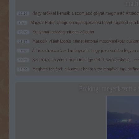
ma.hu
Nagy erőkkel keresik a szomjazó gólyát megmentő Árpádo
12:16
Magyar Péter: átfogó energiafejlesztési tervet fogadott el a
6:48
Kenyában bezzeg minden zöldebb
20:46
Második világháborús német katonai motorkerékpár bukkan
18:37
A Tisza-frakció kezdeményezte, hogy jövő kedden legyen a
16:12
Szomjazó gólyának adott inni egy férfi Tiszakécskénél - me
14:02
Megható felvétel: elpusztult borját vitte magával egy delfin
12:56
Bréking: megérkezett a 