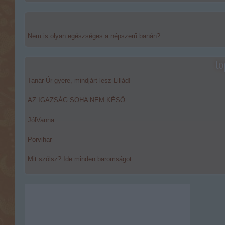
Nem is olyan egészséges a népszerű banán?
to
Tanár Úr gyere, mindjárt lesz Lillád!
AZ IGAZSÁG SOHA NEM KÉSŐ
JólVanna
Porvihar
Mit szólsz? Ide minden baromságot...