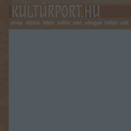
címlap
időjárás
kékhír
belföld
üzlet
adóügyek
külföld
autó