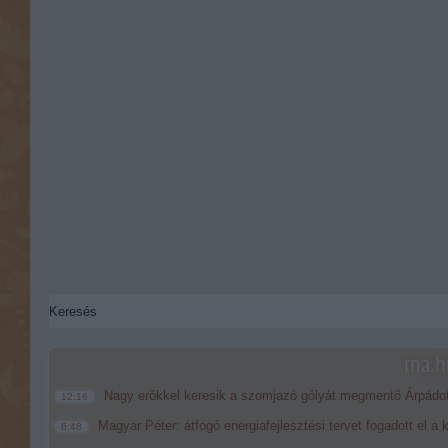
ma.hu
Nagy erőkkel keresik a szomjazó gólyát megmentő Árpádo
12:16
Magyar Péter: átfogó energiafejlesztési tervet fogadott el a
6:48