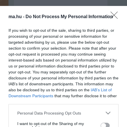
ma.hu -
Do Not Process My Personal Information
If you wish to opt-out of the sale, sharing to third parties, or
processing of your personal or sensitive information for
targeted advertising by us, please use the below opt-out
section to confirm your selection. Please note that after your
opt-out request is processed you may continue seeing
interest-based ads based on personal information utilized by
us or personal information disclosed to third parties prior to
Portál szoftver és szerkesztőségi
your opt-out. You may separately opt-out of the further
•
Médiaajánlat és hirdetési akciók
•
Impresszum
•
Adatvédelmi nyiltakoz
disclosure of your personal information by third parties on the
IAB’s list of downstream participants. This information may
also be disclosed by us to third parties on the
IAB’s List of
Downstream Participants
that may further disclose it to other
third parties.
Please note that this website/app uses one or more Google
Personal Data Processing Opt Outs
services and may gather and store information including but
not limited to your visit or usage behaviour. You may click to
I want to opt-out of the Sharing of my