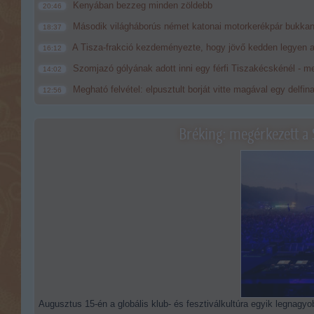
Kenyában bezzeg minden zöldebb
20:46
Második világháborús német katonai motorkerékpár bukkan
18:37
A Tisza-frakció kezdeményezte, hogy jövő kedden legyen a
16:12
Szomjazó gólyának adott inni egy férfi Tiszakécskénél - me
14:02
Megható felvétel: elpusztult borját vitte magával egy delfin
12:56
Bréking: megérkezett a 
Augusztus 15-én a globális klub- és fesztiválkultúra egyik legnagyob