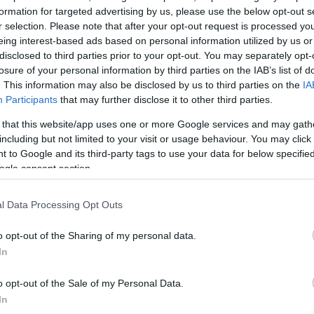
Szo
14:02
 három különböző méretet szállítottam a pápai
formation for targeted advertising by us, please use the below opt-out s
Ti
özék részét képzi a reverendát derékban övező
r selection. Please note that after your opt-out request is processed y
rö
ínű rojtokkal, és ebből is egy szűkebbet és egy
eing interest-based ads based on personal information utilized by us or
m, valamint a kerek pápai fejfedő, amelyből csak egy
Meg
12:56
disclosed to third parties prior to your opt-out. You may separately opt-
ttem. Ha valami nem lesz megfelelő, a pápaválasztás
ma
losure of your personal information by third parties on the IAB’s list of
d megigazítom" - mondta el Raniero Mancinelli az
. This information may also be disclosed by us to third parties on the
IA
Participants
that may further disclose it to other third parties.
Br
 színű ruháról van szó, amelyben megválasztása után
nag
lenik a Szent Péter-bazilika központi erkélyén. A
 that this website/app uses one or more Google services and may gath
nbözteti meg a mindenkori pápát az egyház többi
including but not limited to your visit or usage behaviour. You may click 
zi jól felismerhetővé a hívek számára.
 to Google and its third-party tags to use your data for below specifi
ogle consent section.
ves Raniero Mancinelli személyesen vezeti a családi
y a vatikáni Szent Anna-kaputól induló, IV. Pius
tt Borgo Pio utcában található. Apró üzlet, amelynek
l Data Processing Opt Outs
z ismertsége: a szabóság jelentős intézménynek
 és egyházi körökben is elismert. A napokban a
dulni sem lehetett a vevők miatt: az MTI
o opt-out of the Sharing of my personal data.
togatása alatt egy vietnámi érsek próbált süveget,
In
dig új fekete inget vásárolt. Az üzletben mindent
lni a bíborosi csipkeingtől az angyalokkal díszített
o opt-out of the Sale of my Personal Data.
Augusztus 
In
fesztiválk
 szokás szerint feleségével, lányával és unokájával