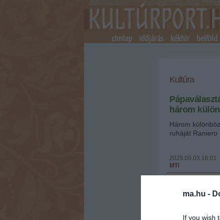
címlap
időjárás
kékhír
belföld
Kultúra
Pápaválasztá
három külön
Három különböző
ruháját Raniero 
2025.05.03 16:01
MTI
Nem tudni előre
így különböző n
ma.hu -
D
méretű reverend
Mancinelli-szab
If you wish 