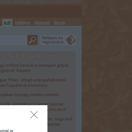
kult
nőitéma
életmód
fórum
Belépés és
regisztráció
ma.hu legfrissebb hírei:
y erőkkel keresik a szomjazó gólyát
gmentő Árpádot
ar Péter: átfogó energiafejlesztési
rvet fogadott el a kormány
nyában bezzeg minden zöldebb
odik világháborús német katonai
torkerékpár bukkant elő a Dunából
isza-frakció kezdeményezte, hogy jövő
dden legyen az államfőválasztás
sonal or