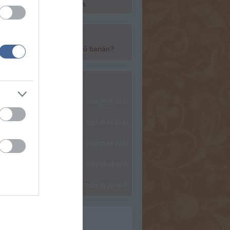
ép fel a Szabadság Szigetén.
top cikkek:
yan egészséges a népszerű banán?
top fórum témák:
ere, mindjárt lesz Lillád!
2022.05.10 21:11
SÁG SOHA NEM KÉSŐ
2022.05.10 21:07
2022.05.10 20:31
2022.03.29 16:11
? Ide minden baromságot...
2022.03.29 16:06