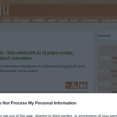
üzlet
adóügyek
külföld
autó
sport
tech
tudomány
világvége
s - Már elkészült az új pápa ruhája,
böző méretben
Nag
12:16
me
 méretben készítette el a következő egyházfő első
Mancinelli római szabó.
Magy
6:48
te
Ke
+
-
20:46
Más
18:37
, kit választ pápának a szerdán kezdődő konklávé,
mo
agyságú, ötvenes, ötvennégyes és ötvennyolcas
o Not Process My Personal Information
A T
ákat varrt a leendő egyházfőnek a Vatikánhoz közeli
16:12
ke
óság tulajdonosa.
to opt-out of the sale, sharing to third parties, or processing of your per