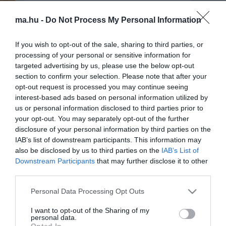
ma.hu -
Do Not Process My Personal Information
If you wish to opt-out of the sale, sharing to third parties, or
processing of your personal or sensitive information for
targeted advertising by us, please use the below opt-out
section to confirm your selection. Please note that after your
opt-out request is processed you may continue seeing
interest-based ads based on personal information utilized by
us or personal information disclosed to third parties prior to
Portál szoftver és szerkesztőségi
your opt-out. You may separately opt-out of the further
•
Médiaajánlat és hirdetési akciók
•
Impresszum
•
Adatvédelmi nyiltakoz
disclosure of your personal information by third parties on the
IAB’s list of downstream participants. This information may
also be disclosed by us to third parties on the
IAB’s List of
Downstream Participants
that may further disclose it to other
third parties.
Please note that this website/app uses one or more Google
Personal Data Processing Opt Outs
services and may gather and store information including but
not limited to your visit or usage behaviour. You may click to
I want to opt-out of the Sharing of my
personal data.
grant or deny consent to Google and its third-party tags to
Opted In