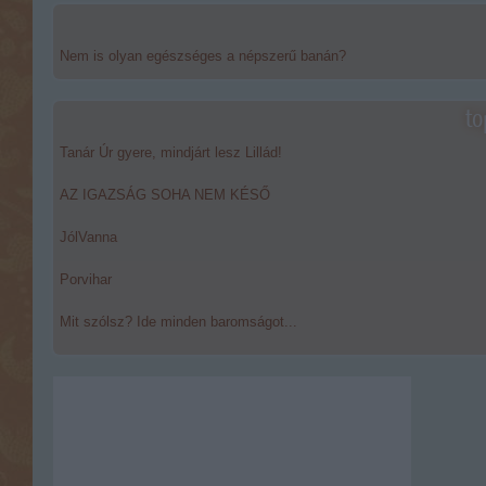
Nem is olyan egészséges a népszerű banán?
to
Tanár Úr gyere, mindjárt lesz Lillád!
AZ IGAZSÁG SOHA NEM KÉSŐ
JólVanna
Porvihar
Mit szólsz? Ide minden baromságot...