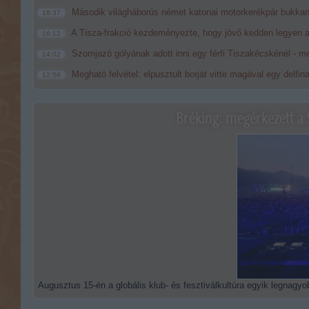
Második világháborús német katonai motorkerékpár bukkan
18:37
A Tisza-frakció kezdeményezte, hogy jövő kedden legyen a
16:12
Szomjazó gólyának adott inni egy férfi Tiszakécskénél - me
14:02
Megható felvétel: elpusztult borját vitte magával egy delfin
12:56
Bréking: megérkezett a 
Augusztus 15-én a globális klub- és fesztiválkultúra egyik legnagyob