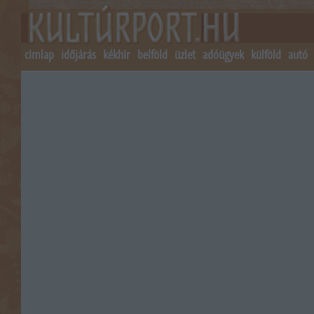
címlap
időjárás
kékhír
belföld
üzlet
adóügyek
külföld
autó