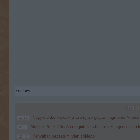
ma.hu
Nagy erőkkel keresik a szomjazó gólyát megmentő Árpádo
12:16
Magyar Péter: átfogó energiafejlesztési tervet fogadott el a
6:48
Kenyában bezzeg minden zöldebb
20:46