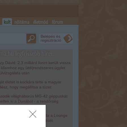
kult
nőitéma
életmód
fórum
Belépés és
regisztráció
ma.hu legfrissebb hírei:
zy Dávid: 2,3 milliárd forint került vissza
 államhoz egy útdíjrendszeres ügylet
lülvizsgálata után
át életét is kockára tette a magyar
dész, hogy megállítsa a tüzet
odik világháborús MG-42 géppuskát
eltek ki a Dunából - a rendőrség
foglalta
iniszterelnökség felmondta a Lounge
enttel kötött keretszerződését