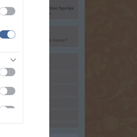
15-én a globális klub- és
ultúra egyik legnagyobb hatású figurája,
ép fel a Szabadság Szigetén.
top cikkek:
yan egészséges a népszerű banán?
top fórum témák:
ere, mindjárt lesz Lillád!
2022.05.10 21:11
SÁG SOHA NEM KÉSŐ
2022.05.10 21:07
2022.05.10 20:31
2022.03.29 16:11
? Ide minden baromságot...
2022.03.29 16:06