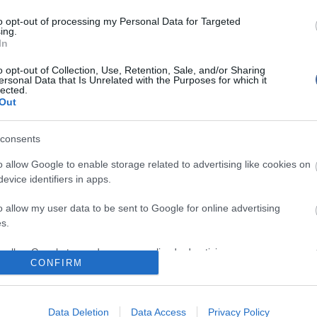
Augusztus 
fesztiválk
sz elkerülésére a BKK a Hermina út - Állatkerti körút -
to opt-out of processing my Personal Data for Targeted
ing.
Skrillex l
tve a Hermina út - Ajtósi Dürer sor - Dózsa György
In
.
o opt-out of Collection, Use, Retention, Sale, and/or Sharing
ozás miatt a területen, valamint az M3-as autópálya
ersonal Data that Is Unrelated with the Purposes for which it
tő szakaszán, különösen a reggeli csúcsidőszakban
lected.
Nem is ol
ások.
Out
consents
Tanár Úr gy
o allow Google to enable storage related to advertising like cookies on
evice identifiers in apps.
írások:
AZ IGAZ
o allow my user data to be sent to Google for online advertising
 rendeznek gyermeknapot a Városligetben
JólVanna
s.
terület a Városligetben
Porvihar
to allow Google to send me personalized advertising.
t a Városliget fáiról Zugló polgármestere
CONFIRM
Mit szólsz
o allow Google to enable storage related to analytics like cookies on
evice identifiers in apps.
khez hozzáfűzött hozzászólások nem a
ma.hu
network
Data Deletion
Data Access
Privacy Policy
k. A szerkesztőség mindössze a hírek publikációjával