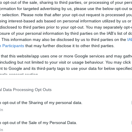
to opt-out of the sale, sharing to third parties, or processing of your per
rosi Nagycirkusz is, amelyek a hagyományos családi
Meg
16:21
ellett múzeumpedagógiai és kézműves
formation for targeted advertising by us, please use the below opt-out s
Úja
, újrahasznosított termékekből készült kiállítással és
14:26
r selection. Please note that after your opt-out request is processed y
mi
l is készülnek - közölte a Szépművészeti Múzeum
eing interest-based ads based on personal information utilized by us or
vel.
Viz
disclosed to third parties prior to your opt-out. You may separately opt-
12:56
a 
losure of your personal information by third parties on the IAB’s list of
többek között Szalóki Ági tart táncházat a
ki
. This information may also be disclosed by us to third parties on the
IA
lép az Apacuka zenekar, az Iszkiri együttes és a
 A látogatók ötleteket kaphatnak a környezettudatos
Participants
that may further disclose it to other third parties.
kek újrahasznosított játékokat és használati tárgyakat
Br
ladékból, vagy ügyességi játékokban próbálhatják ki
 that this website/app uses one or more Google services and may gath
ismerkedhetnek a méhek életével és a felelős
nag
including but not limited to your visit or usage behaviour. You may click 
aival is. A sportot kedvelők csatlakozhatnak a Ligetkört
 to Google and its third-party tags to use your data for below specifi
rekek kipróbálhatják magukat az ökolabirintusban, az
ogle consent section.
ékokban vagy a kötélpályákon. A program részeként
 Városliget történetéről is.
l Data Processing Opt Outs
a, hogy bemutassa, milyen lenne a Városliget anélkül a
ó nélkül, amely naponta halad keresztül rajta, jelentős
o opt-out of the Sharing of my personal data.
va ezzel a park növényzetében.
In
tt csütörtökön reggel 5.30-tól vasárnap éjfélig
ároly sétányt a Hermina út és a Hősök tere között,
o opt-out of the Sale of my Personal Data.
torlódásokra lehet számítani - közölte a Budapesti
In
pont (BKK) az MTI-vel.